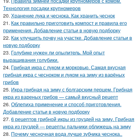
19.
Правила зимней посадки крупномеров с комом.
Технология посадки крупномеров
20.
Хранение лука и чеснока. Как хранить чеснок
21.
Как правильно приготовить компост и правила его
применения. Добавление статьи в новую подборку
22.
Как улучшить почву на участке. Добавление статьи в
новую подборку
23.
Голубике нужен ли опылитель. Мой опыт
выращивания голубики.
24.
Грибная икра с луком и морковью. Самая вкусная
грибная икра с чесноком и луком на зиму из варёных
грибов
25.
Икра грибная на зиму с болгарским перцем. Грибная
икра из вареных грибов — самый вкусный рецепт
26.
Облепиха применение и способ приготовления.
Добавление статьи в новую подборку
27.
6 рецептов грибной икры из груздей на зиму. Грибная
икра из груздей — рецепты пальчики оближешь на зиму
28.
Почему чесночная вода лучше зубчика чеснока..