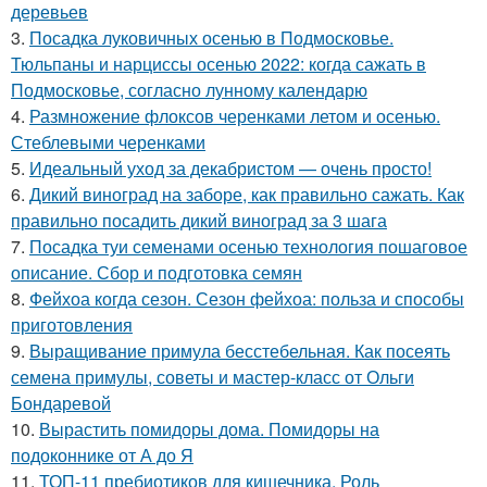
деревьев
3.
Посадка луковичных осенью в Подмосковье.
Тюльпаны и нарциссы осенью 2022: когда сажать в
Подмосковье, согласно лунному календарю
4.
Размножение флоксов черенками летом и осенью.
Стеблевыми черенками
5.
Идеальный уход за декабристом — очень просто!
6.
Дикий виноград на заборе, как правильно сажать. Как
правильно посадить дикий виноград за 3 шага
7.
Посадка туи семенами осенью технология пошаговое
описание. Сбор и подготовка семян
8.
Фейхоа когда сезон. Сезон фейхоа: польза и способы
приготовления
9.
Выращивание примула бесстебельная. Как посеять
семена примулы, советы и мастер-класс от Ольги
Бондаревой
10.
Вырастить помидоры дома. Помидоры на
подоконнике от А до Я
11.
ТОП-11 пребиотиков для кишечника. Роль