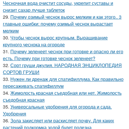
Чесночная вода очистит сосуды, укрепит суставы и
снизит сахар лучше таблеток
29.
Почему озимый чеснок вырос мелким и как этого.. 3
главные ошибки: почему озимый чеснок вырастает
мелким
30.
Чтобы чеснок вырос крупным. Выращивание
крупного чеснока на огороде
31.
Почему зеленеет чеснок при готовке и опасно ли его
есть. Почему при готовке чеснок зеленеет?
32.
Сорт груши джулия. НАРОДНАЯ ЭНЦИКЛОПЕДИЯ
СОРТОВ ГРУШИ
33.
Нужен ли дренаж для спатифиллума. Как правильно
пересаживать спатифиллум
34.
Жимолость красная съедобная или нет. Жимолость
съедобная красная
35.
Универсальные удобрения для огорода и сада.
Удобрения
36.
Зола закисляет или раскисляет почву. Для каких
растений подкормка золой будет полезна