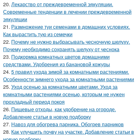
20.
Лекарство от преждевременной эякуляции.
Современные тенденции в лечении преждевременной
эякуляции
21.
Размножение туи семенами в домашних условиях.
Как вырастить тую из семечки
22.
Почему не нужно выбрасывать чесночную шелуху.
Почему необходимо сохранять шелуху от чеснока
23.
Подкормка комнатных цветов домашними
средствами. Удобрения из банановой кожуры
24.
5 правил ухода зимой за комнатными растениями.
Особенности зимнего ухода за комнатными растениями
25.
Уход осенью за комнатными цветами. Уход за
комнатными растениями осенью, которым не нужен
прохладный период покоя
26.
Пищевые отходы, как удобрение на огороде.
Добавление статьи в новую подборку
27.
Навоз для обогрева парника. Обогрев парников
28.
Как улучшить почву на участке. Добавление статьи в
новую подборку