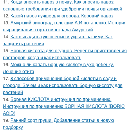
11.
Когда вносить навоз в почву. Как вносить навоз:
основные требования при удобрении почвы органикой
12.
Какой навоз лучше для огорода. Коровий навоз
13.
Амурский виноград селекции А.И потапенко. История
выращивания сорта винограда Амурский
14.
Как высадить тую осенью и укрыть на зиму. Как
защитить растения
15.
Борная кислота для огурцов. Рецепты приготовления
растворов, когда и как использовать
16.
Можно ли капать борную кислоту в ухо ребенку.
Лечение отита
17.
8 способов применения борной кислоты в саду и
огороде. Зачем и как использовать борную кислоту для
растений
18.
Борная КИСЛОТА инструкция по применению.
Инструкция по применению БОРНАЯ КИСЛОТА (BORIC
ACID)
19.
Ранний сорт груши. Добавление статьи в новую
подборку