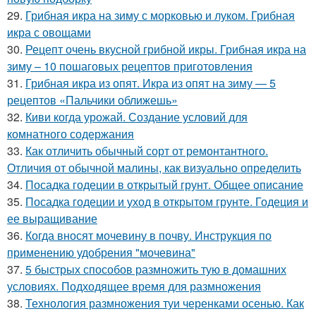
29.
Грибная икра на зиму с морковью и луком. Грибная
икра с овощами
30.
Рецепт очень вкусной грибной икры. Грибная икра на
зиму – 10 пошаговых рецептов приготовления
31.
Грибная икра из опят. Икра из опят на зиму — 5
рецептов «Пальчики оближешь»
32.
Киви когда урожай. Создание условий для
комнатного содержания
33.
Как отличить обычный сорт от ремонтантного.
Отличия от обычной малины, как визуально определить
34.
Посадка годеции в открытый грунт. Общее описание
35.
Посадка годеции и уход в открытом грунте. Годеция и
ее выращивание
36.
Когда вносят мочевину в почву. Инструкция по
применению удобрения "мочевина"
37.
5 быстрых способов размножить тую в домашних
условиях. Подходящее время для размножения
38.
Технология размножения туи черенками осенью. Как