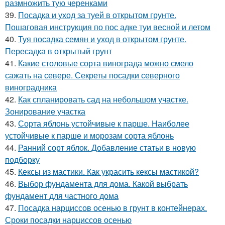
размножить тую черенками
39.
Посадка и уход за туей в открытом грунте.
Пошаговая инструкция по пос адке туи весной и летом
40.
Туя посадка семян и уход в открытом грунте.
Пересадка в открытый грунт
41.
Какие столовые сорта винограда можно смело
сажать на севере. Секреты посадки северного
виноградника
42.
Как спланировать сад на небольшом участке.
Зонирование участка
43.
Сорта яблонь устойчивые к парше. Наиболее
устойчивые к парше и морозам сорта яблонь
44.
Ранний сорт яблок. Добавление статьи в новую
подборку
45.
Кексы из мастики. Как украсить кексы мастикой?
46.
Выбор фундамента для дома. Какой выбрать
фундамент для частного дома
47.
Посадка нарциссов осенью в грунт в контейнерах.
Сроки посадки нарциссов осенью