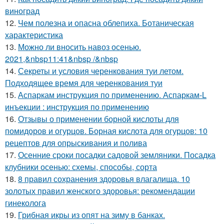
виноград
12.
Чем полезна и опасна облепиха. Ботаническая
характеристика
13.
Можно ли вносить навоз осенью.
2021,&nbsp11:41&nbsp /&nbsp
14.
Секреты и условия черенкования туи летом.
Подходящее время для черенкования туи
15.
Аспаркам инструкция по применению. Аспаркам-L
инъекции : инструкция по применению
16.
Отзывы о применении борной кислоты для
помидоров и огурцов. Борная кислота для огурцов: 10
рецептов для опрыскивания и полива
17.
Осенние сроки посадки садовой земляники. Посадка
клубники осенью: схемы, способы, сорта
18.
8 правил сохранения здоровья влагалища. 10
золотых правил женского здоровья: рекомендации
гинеколога
19.
Грибная икры из опят на зиму в банках.