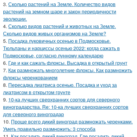
3.
Сколько растений на Земле. Количество видов
растений на земном шаре и закон периодичности
эволюции.
4.
Сколько видов растений и животных на Земле.
Сколько видов живых организмов на Земле?
5.
Посадка луковичных осенью в Подмосковье.
Тюльпаны и нарциссы осенью 2022: когда сажать в
Подмосковье, согласно лунному календарю
6.
Где и как сажать флоксы. Высадка в открытый грунт
7.
Как размножать многолетние флоксы. Как размножить
флоксы черенкованием
8.
Пересадка лиатриса осенью. Посадка и уход за
лиатрисом в открытом грунте
9.
10-ка лучших сверхранних сортов для северного
виноградарства. Re: 10-ка лучших сверхранних сортов
для северного виноградар
10.
Проще всего дикий виноград размножать черенками.
Уметь правильно размножить: 3 способа
11.
Как посадить дикий виноград. Где посадить дикий