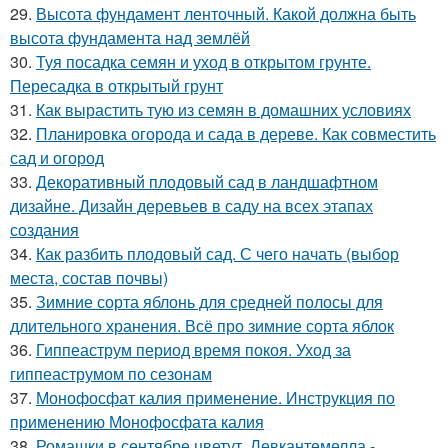
29.
Высота фундамент ленточный. Какой должна быть
высота фундамента над землёй
30.
Туя посадка семян и уход в открытом грунте.
Пересадка в открытый грунт
31.
Как вырастить тую из семян в домашних условиях
32.
Планировка огорода и сада в дереве. Как совместить
сад и огород
33.
Декоративный плодовый сад в ландшафтном
дизайне. Дизайн деревьев в саду на всех этапах
создания
34.
Как разбить плодовый сад. С чего начать (выбор
места, состав почвы)
35.
Зимние сорта яблонь для средней полосы для
длительного хранения. Всё про зимние сорта яблок
36.
Гиппеаструм период время покоя. Уход за
гиппеаструмом по сезонам
37.
Монофосфат калия применение. Инструкция по
применению Монофосфата калия
38.
Ромашки в сентябре цветут. Левкантемелла -