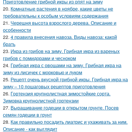
Приготовление грибной икры из опят на зиму
20.
Комнатные растения в ноябре, какие цветы не
требовательны к особым условиям содержания
21.
Черешня высота взрослого дерева. Описание и
особенности
22.
4 правила внесения навоза. Виды навоза: какой
брать
23.
Икра из грибов на зиму. Грибная икра из вареных
грибов с помидорами и чесноком
24.
Грибная икра с овощами на зиму. Грибная икра на
зиму из лисичек с морковью и луком
25.
Рецепт очень вкусной грибной икры. Грибная икра на
зиму – 10 пошаговых рецептов приготовления
26.
Гортензия крупнолистная зимостойкие сорта.
Зимовка крупнолистной гортензии
27.
Выращивание годеции в открытом грунте. Посев
семян годеции в грунт
28.
Как правильно посадить лиатрис и ухаживать за ним.
Описание - как выглядит