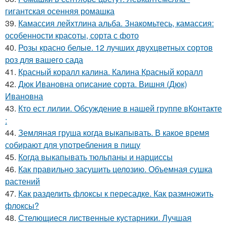
гигантская осенняя ромашка
39.
Камассия лейхтлина альба. Знакомьтесь, камассия:
особенности красоты, сорта с фото
40.
Розы красно белые. 12 лучших двухцветных сортов
роз для вашего сада
41.
Красный коралл калина. Калина Красный коралл
42.
Дюк Ивановна описание сорта. Вишня (Дюк)
Ивановна
43.
Кто ест лилии. Обсуждение в нашей группе вКонтакте
:
44.
Земляная груша когда выкапывать. В какое время
собирают для употребления в пищу
45.
Когда выкапывать тюльпаны и нарциссы
46.
Как правильно засушить целозию. Объемная сушка
растений
47.
Как разделить флоксы к пересадке. Как размножить
флоксы?
48.
Стелющиеся лиственные кустарники. Лучшая