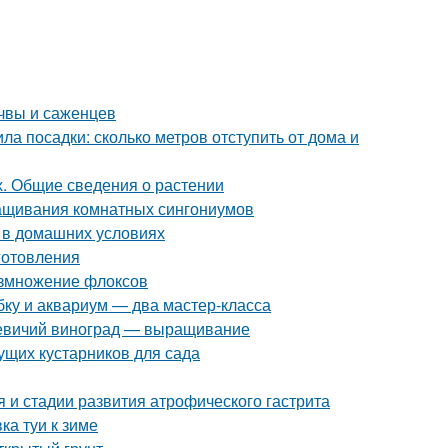
чвы и саженцев
ла посадки: сколько метров отступить от дома и
х. Общие сведения о растении
ащивания комнатных сингониумов
д в домашних условиях
иготовления
азмножение флоксов
ку и аквариум — два мастер-класса
 Девичий виноград — выращивание
ущих кустарников для сада
 и стадии развития атрофического гастрита
ка туи к зиме