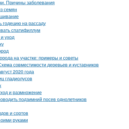
ни. Причины заболевания
из семян
ращивание
ть годецию на рассаду
ивать спатифиллум
 и уход
ку
ород
орода на участке: примеры и советы
 Схема совместимости деревьев и кустарников
вгуст 2020 года
иц гладиолусов
к
уход и размножение
 проводить подзимний посев однолетников
дов и сортов
воими руками