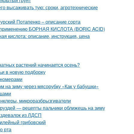
открытый грунт
его высаживать тую: сроки, агротехнические
урский Потапенко – описание сорта
о применению БОРНАЯ КИСЛОТА (BORIC ACID)
ая кислота: описание, инструкция, цена
мнатных растений начинается осень?
ьи в новую подборку
пномерами
ом на зиму через мясорубку «Как у бабушки»
ощами
инклеры, микроразбрызгиватели
з груздей — рецепты пальчики оближешь на зиму
аздевалок из ЛДСП
билейный грибовский
о рта