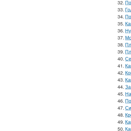
32.
По
33.
Го
34.
По
35.
Ка
36.
Ну
37.
Мо
38.
Пл
39.
Пл
40.
Се
41.
Ка
42.
Ко
43.
Ка
44.
За
45.
На
46.
По
47.
Си
48.
Кр
49.
Ка
50.
Ка