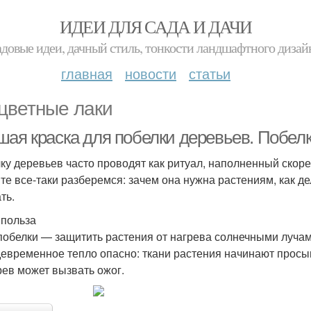
ИДЕИ ДЛЯ САДА И ДАЧИ
адовые идеи, дачный стиль, тонкости ландшафтного дизай
главная
новости
статьи
цветные лаки
шая краска для побелки деревьев. Побел
ку деревьев часто проводят как ритуал, наполненный скор
те все-таки разберемся: зачем она нужна растениям, как де
ть.
 польза
побелки — защитить растения от нагрева солнечными лучам
евременное тепло опасно: ткани растения начинают просып
рев может вызвать ожог.