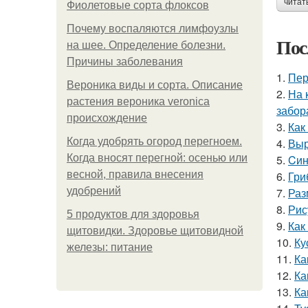
читат
Фиолетовые сорта флоксов
Почему воспаляются лимфоузлы
Пос
на шее. Определение болезни.
Причины заболевания
1.
Пер
Вероника виды и сорта. Описание
2.
На 
растения вероника veronica
забор
происхождение
3.
Как
Когда удобрять огород перегноем.
4.
Выр
Когда вносят перегной: осенью или
5.
Cин
весной, правила внесения
6.
Гри
удобрений
7.
Раз
8.
Рис
5 продуктов для здоровья
9.
Как
щитовидки. Здоровье щитовидной
10.
Ку
железы: питание
11.
Ка
12.
Ка
13.
Ка