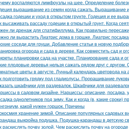
чему воспаляются лимфоузлы на шее. Определение болез
деция выращивание из семян когда сажать. Выращивание 
садка годеции и уход в открытом грунте. Годеция и ее вы
к высаживать рассаду годеции в открытый грунт. Когда сея
жен ли дренаж для спатифиллума. Как правильно пересаж
жно ли вырастить Лиатрис дома в горшке. Лиатрис посадка
охие соседи для груши. Добавление статьи в новую подбор
анировка огорода и сада в дереве. Как совместить сад и ог
креты планировки сада на участке. Планирование сада и ог
кие плодовые деревья нельзя сажать рядом друг с другом.
мнатные цветы в августе. Лунный календарь цветовода на а
к подготовить грядку под гладиолусы. Проращивание луков
казать шкафчики для раздевалок. Шкафчики для раздевало
рциссы в садовом дизайне. Нарциссы: описание, посадка, 
садка однолетников под зиму. Как и когда (в, какие сроки)
нгониум, какой нужен горшок. Причины
окосмия хранение зимой. Описание популярных садовых ви
рандаш выкройка подушка. Подушка-карандаш в детскую с
к раскислять почву золой. Чем раскислить почву на огороде