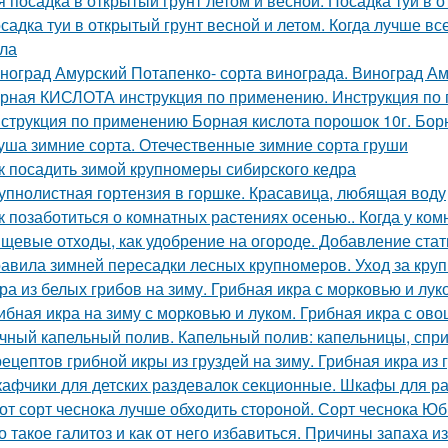
я посадка в открытый грунт летом и весной. Посадка туи в 
садка туи в открытый грунт весной и летом. Когда лучше вс
ла
ноград Амурский Потапенко- сорта винограда. Виноград Ам
рная КИСЛОТА инструкция по применению. Инструкция п
струкция по применению Борная кислота порошок 10г. Борн
уша зимние сорта. Отечественные зимние сорта груши
к посадить зимой крупномеры сибирского кедра
упнолистная гортензия в горшке. Красавица, любящая воду
к позаботиться о комнатных растениях осенью.. Когда у ко
щевые отходы, как удобрение на огороде. Добавление стат
авила зимней пересадки лесных крупномеров. Уход за кру
ра из белых грибов на зиму. Грибная икра с морковью и лук
ибная икра на зиму с морковью и луком. Грибная икра с ов
чный капельный полив. Капельный полив: капельницы, спр
рецептов грибной икры из груздей на зиму. Грибная икра и
афчики для детских раздевалок секционные. Шкафы для р
от сорт чеснока лучше обходить стороной. Сорт чеснока Ю
о такое галитоз и как от него избавиться. Причины запаха из