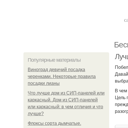
с
Бес
Луч
Популярные материалы
Побел
Виноград девичий посадка
Давай
черенками. Некоторые правила
выбра
посадки лианы
В чем
Что лучше дом из СИП-панелей или
Цель 
каркасный. Дом из СИП-панелей
прежд
или каркасный: в чем отличия и что
разог
лучше?
Флоксы сорта дымчатые.