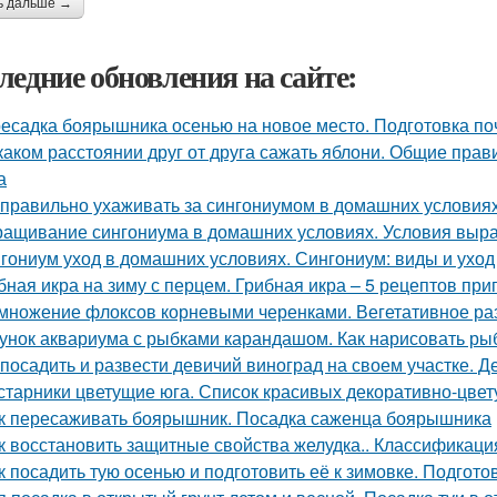
ь дальше →
ледние обновления на сайте:
есадка боярышника осенью на новое место. Подготовка по
каком расстоянии друг от друга сажать яблони. Общие прави
а
 правильно ухаживать за сингониумом в домашних условия
ащивание сингониума в домашних условиях. Условия выр
гониум уход в домашних условиях. Сингониум: виды и ухо
бная икра на зиму с перцем. Грибная икра – 5 рецептов пр
множение флоксов корневыми черенками. Вегетативное р
унок аквариума с рыбками карандашом. Как нарисовать рыб
 посадить и развести девичий виноград на своем участке.
старники цветущие юга. Список красивых декоративно-цвет
к пересаживать боярышник. Посадка саженца боярышника
к восстановить защитные свойства желудка.. Классификация
к посадить тую осенью и подготовить её к зимовке. Подготов