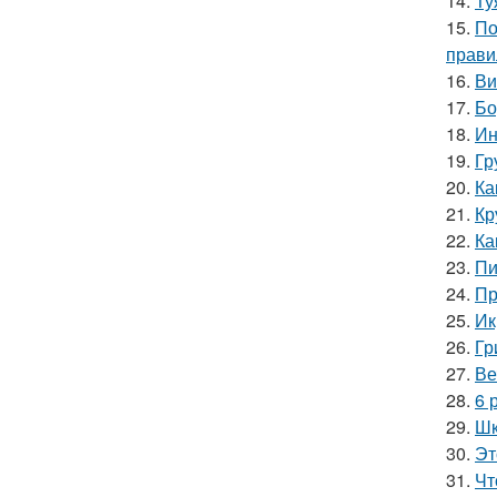
14.
Ту
15.
По
прави
16.
Ви
17.
Бо
18.
Ин
19.
Гр
20.
Ка
21.
Кр
22.
Ка
23.
Пи
24.
Пр
25.
Ик
26.
Гр
27.
Ве
28.
6 
29.
Шк
30.
Эт
31.
Чт