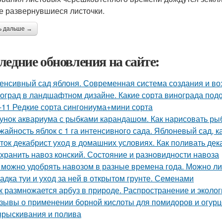
е развернувшиеся листочки.
ь дальше →
ледние обновления на сайте:
енсивный сад яблоня. Современная система создания и в
оград в ландшафтном дизайне. Какие сорта винограда подо
-11 Редкие сорта сингониума+мини сорта
унок аквариума с рыбками карандашом. Как нарисовать рыб
жайность яблок с 1 га интенсивного сада. Яблоневый сад, 
ток декабрист уход в домашних условиях. Как поливать дек
 хранить навоз конский. Состояние и разновидности навоза
 можно удобрять навозом в разные времена года. Можно ли
адка туи и уход за ней в открытом грунте. Семенами
к размножается арбуз в природе. Распространение и эколог
зывы о применении борной кислоты для помидоров и огурцо
прыскивания и полива