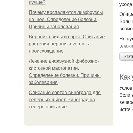
лучше?
уходе
Почему воспаляются лимфоузлы
Общие
на шее. Определение болезни.
Больш
Причины заболевания
возмо
Вероника виды и сорта. Описание
Не ну
растения вероника veronica
влажн
происхождение
читат
Лечение диффузной фиброзно-
кистозной мастопатии.
Как
Определение болезни. Причины
заболевания
Услов
Описание сортов винограда для
Если 
северных широт. Виноград на
вечер
севере описание
источ