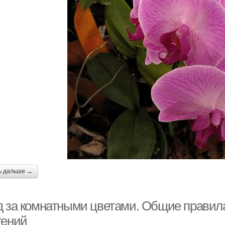
ь дальше →
д за комнатными цветами. Общие прави
тений