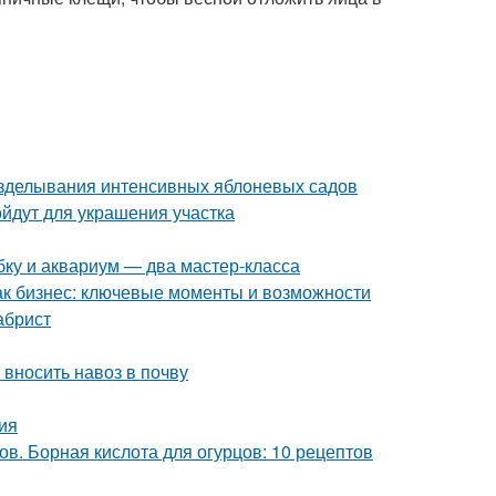
озделывания интенсивных яблоневых садов
йдут для украшения участка
ку и аквариум — два мастер-класса
как бизнес: ключевые моменты и возможности
абрист
 вносить навоз в почву
ия
в. Борная кислота для огурцов: 10 рецептов