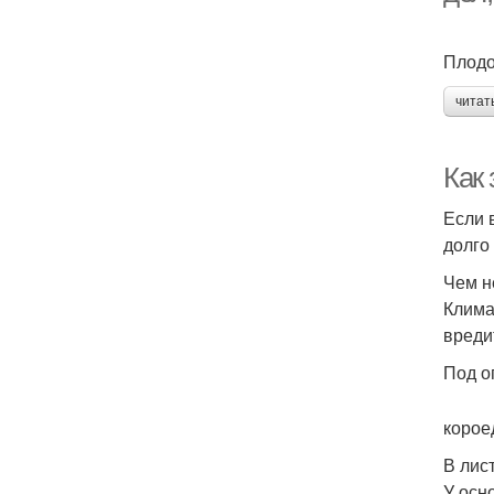
Плодо
читат
Как
Если 
долго
Чем н
Клима
вреди
Под о
корое
В лис
У осн