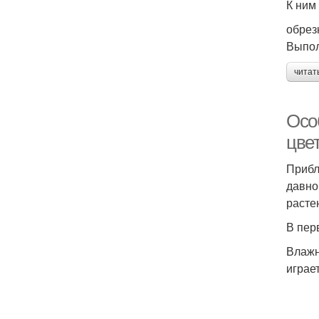
К ним
обрез
Выпол
читат
Осо
цве
Прибл
давно
расте
В пер
Влажн
играе