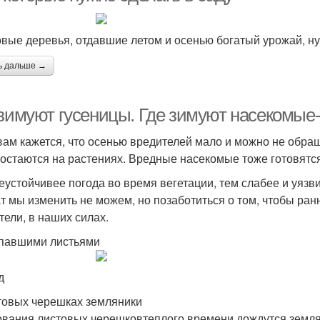
вые деревья, отдавшие летом и осенью богатый урожай, н
ь дальше →
 зимуют гусеницы. Где зимуют насекомые
вам кажется, что осенью вредителей мало и можно не обращ
 остаются на растениях. Вредные насекомые тоже готовятс
еустойчивее погода во время вегетации, тем слабее и уязв
т мы изменить не можем, но позаботиться о том, чтобы ран
тели, в наших силах.
павшими листьями
д
товых черешках земляники
ования листовых черешковтеплого времени дождутся земля