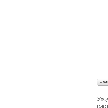
читат
Ухо
рас