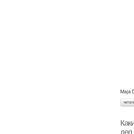
Maja D
читат
Как
дел,