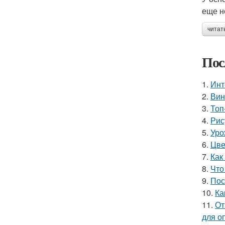
еще н
читат
Пос
1.
Инт
2.
Вин
3.
Топ
4.
Рис
5.
Уро
6.
Цве
7.
Как
8.
Что
9.
Пос
10.
Ка
11.
От
для о