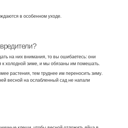
уждаются в особенном уходе.
-вредители?
ать на них внимания, то вы ошибаетесь: они
я к холодной зиме, и мы обязаны им помешать.
имее растения, тем труднее им переносить зиму.
ней весной на ослабленный сад не напали
ничные клещи, чтобы весной отложить яйца в