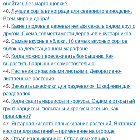
обойтись без марганцовки?
40.
Лучшие сорта винограда для северного виноделия.
Всем мира и добра!
41.
Какие плодовые деревья нельзя сажать рядом друг с
другом. Схема совместимости деревьев и кустарников
42.
Самые вкусные яблоки. 10 самых вкусных сортов
яблок на дегустационном марафоне
43.
Когда можно пересаживать боярышник. Как
вырастить боярышник самостоятельно
44.
Растения с красивыми листьями. Декоративно-
лиственные растения
45.
Заказать шкафчики для раздевалок. Шкафчики для
раздевалок
46.
Когда садить нарциссы и крокусы. Садим в открытый
грунт нарциссы, тюльпаны и крокусы осенью. Как
правильно?
47.
Янтарная кислота опрыскивание растений. Янтарная
кислота для растений – применение на огороде
48.
Отвар из крыжовника. Отвар крыжовника