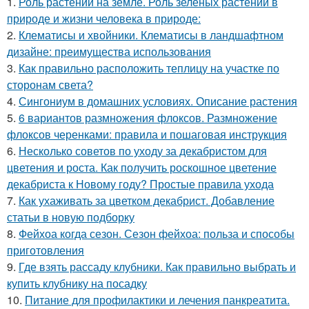
1.
Роль растений на земле. Роль зеленых растений в
природе и жизни человека в природе:
2.
Клематисы и хвойники. Клематисы в ландшафтном
дизайне: преимущества использования
3.
Как правильно расположить теплицу на участке по
сторонам света?
4.
Сингониум в домашних условиях. Описание растения
5.
6 вариантов размножения флоксов. Размножение
флоксов черенками: правила и пошаговая инструкция
6.
Несколько советов по уходу за декабристом для
цветения и роста. Как получить роскошное цветение
декабриста к Новому году? Простые правила ухода
7.
Как ухаживать за цветком декабрист. Добавление
статьи в новую подборку
8.
Фейхоа когда сезон. Сезон фейхоа: польза и способы
приготовления
9.
Где взять рассаду клубники. Как правильно выбрать и
купить клубнику на посадку
10.
Питание для профилактики и лечения панкреатита.