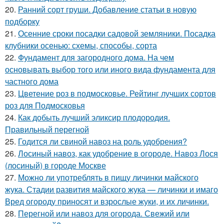
20.
Ранний сорт груши. Добавление статьи в новую
подборку
21.
Осенние сроки посадки садовой земляники. Посадка
клубники осенью: схемы, способы, сорта
22.
Фундамент для загородного дома. На чем
основывать выбор того или иного вида фундамента для
частного дома
23.
Цветение роз в подмосковье. Рейтинг лучших сортов
роз для Подмосковья
24.
Как добыть лучший эликсир плодородия.
Правильный перегной
25.
Годится ли свиной навоз на роль удобрения?
26.
Лосиный навоз, как удобрение в огороде. Навоз Лося
(лосиный) в городе Москве
27.
Можно ли употреблять в пищу личинки майского
жука. Стадии развития майского жука — личинки и имаго
Вред огороду приносят и взрослые жуки, и их личинки.
28.
Перегной или навоз для огорода. Свежий или