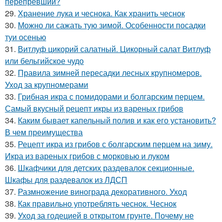
перепревший?
29.
Хранение лука и чеснока. Как хранить чеснок
30.
Можно ли сажать тую зимой. Особенности посадки
туи осенью
31.
Витлуф цикорий салатный. Цикорный салат Витлуф
или бельгийское чудо
32.
Правила зимней пересадки лесных крупномеров.
Уход за крупномерами
33.
Грибная икра с помидорами и болгарским перцем.
Самый вкусный рецепт икры из вареных грибов
34.
Каким бывает капельный полив и как его установить?
В чем преимущества
35.
Рецепт икра из грибов с болгарским перцем на зиму.
Икра из вареных грибов с морковью и луком
36.
Шкафчики для детских раздевалок секционные.
Шкафы для раздевалок из ЛДСП
37.
Размножение винограда декоративного. Уход
38.
Как правильно употреблять чеснок. Чеснок
39.
Уход за годецией в открытом грунте. Почему не