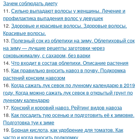
Зачем соблюдать диету
11.
Сильно выпадают волосы у женщины. Лечение и
профилактика выпадения волос у девушек
12.
Здоровые и красивые волосы. Здоровые волосы.
Красивые волосы.
13.
Полезный сок из облепихи на зиму. Облепиховый сок
на зиму — лучшие рецепты заготовки через
соковыжималку, с сахаром, без варки
14.
Что входит в состав облепихи. Описание растения
15.
Как правильно вносить навоз в почву. Подкормка
растений конским навозом
16.
Когда сажать лук севок по лунному календарю в 2019
году. Когда можно сажать лук севок в открытый грунт по
лунному календарю
17.
Конский и коровий навоз. Рейтинг видов навоза
18.
Как посадить тую осенью и подготовить её к зимовке.
Подготовка туи к зиме
19.
Борная кислота, как удобрение для томатов. Как
часто и когда вносить подкормку