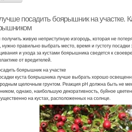
лучше посадить боярышник на участке. К
рышником
 получить живую неприступную изгородь, которая не потер
, нужно правильно выбрать место, время и густоту посадки
ивания и ухода за кустами боярышника сведется к своевр
лактике от вредителей.
осадить боярышник на участке
осадки куста боярышника лучше выбрать хорошо освещенн
родным щелочным грунтом. Реакция pH должна быть не ме
рником, однако, наибольшую декоративность, буйное цвете
ущественно на кустах, расположенных на солнце.