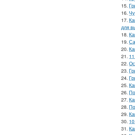
15.
Гр
16.
Чу
17.
Ка
для в
18.
Ка
19.
Са
20.
Ка
21.
11
22.
Ос
23.
Гр
24.
Гр
25.
Ка
26.
По
27.
Ка
28.
По
29.
Ка
30.
10
31.
Ка