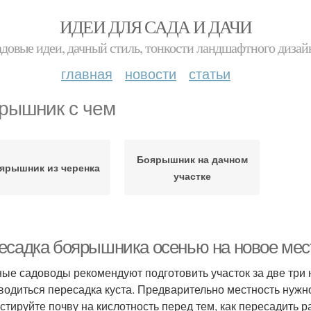
ИДЕИ ДЛЯ САДА И ДАЧИ
адовые идеи, дачный стиль, тонкости ландшафтного дизай
главная
новости
статьи
рышник с чем
Боярышник на дачном
ярышник из черенка
участке
есадка боярышника осенью на новое мест
ые садоводы рекомендуют подготовить участок за две три н
водиться пересадка куста. Предварительно местность нужно
стируйте почву на кислотность перед тем, как пересадить р