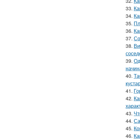
32.
Ка
33.
Ка
34.
Ка
35.
Пл
36.
Ка
37.
Со
38.
Ви
сосед
39.
Од
начин
40.
Та
куста
41.
Го
42.
Ка
харак
43.
Чт
44.
Са
45.
Ко
46.
Ка