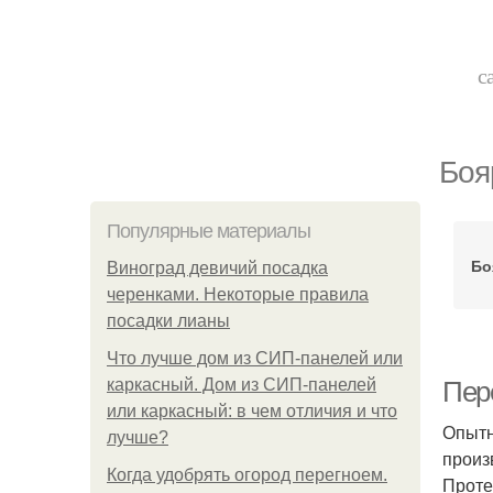
с
Боя
Популярные материалы
Бо
Виноград девичий посадка
черенками. Некоторые правила
посадки лианы
Что лучше дом из СИП-панелей или
каркасный. Дом из СИП-панелей
Пер
или каркасный: в чем отличия и что
Опытн
лучше?
произ
Когда удобрять огород перегноем.
Проте