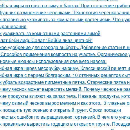
ибная икры из опят на зиму в банках. Приготовление грибно
бушник размножение черенками. Технология черенкования 
к правильно ухаживать за комнатными растениями. Что нуж
ыращивания
к ухаживать за комнатными растениями зимой
лат бэби лиф. Салат "Бейби ливз цветной"
кое удобрение для огорода выбрать. Добавление статьи в 
 Способов применения компоста на участке. Органическое
новные нюансы использования овечьего навоза.
ибная икра через мясорубку на зиму. Классический рецепт и
ибная икра с перцем болгарским. 10 отличных рецептов сы
к убрать возрастные пигментные пятна. Старческие пятна н
чему чеснок может вырастать мелкий. Почему чеснок не ра
кие продукты влияют на запах тела. Названы продукты, кот
чему озимый чеснок вырос мелким и как этого.. 3 главные 
к посадить тую осенью в открытый грунт. Сроки посадки
 частых ошибок по выращиванию гортензий. В чем его уник
к правильно вырастить годецию в открытом грунте. Посадка