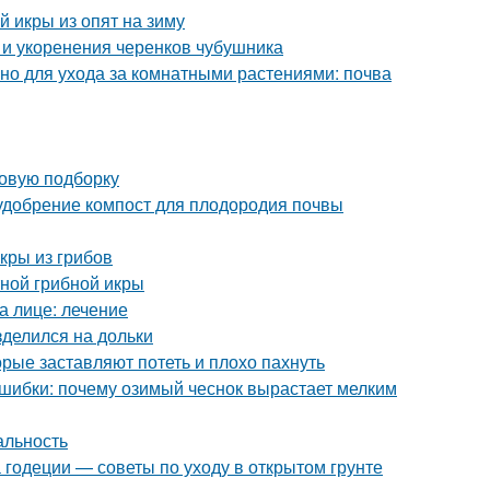
й икры из опят на зиму
и укоренения черенков чубушника
но для ухода за комнатными растениями: почва
новую подборку
 удобрение компост для плодородия почвы
кры из грибов
тной грибной икры
а лице: лечение
зделился на дольки
орые заставляют потеть и плохо пахнуть
ошибки: почему озимый чеснок вырастает мелким
альность
 годеции — советы по уходу в открытом грунте