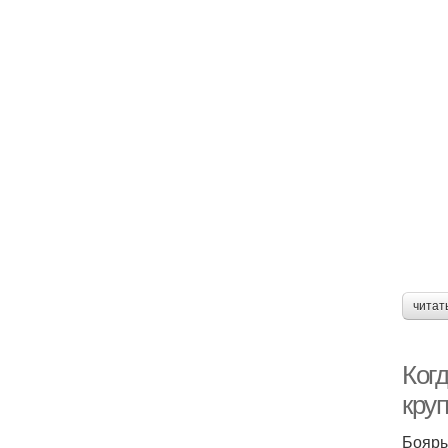
читат
Ког
кру
Бояры