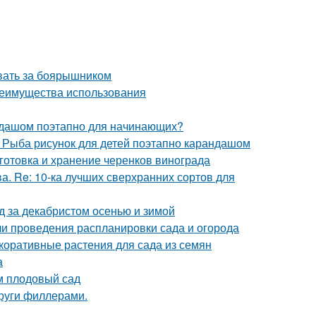
ивать за боярышником
реимущества использования
андашом поэтапно для начинающих?
. Рыба рисунок для детей поэтапно карандашом
готовка и хранение черенков винограда
а. Re: 10-ка лучших сверхранних сортов для
д за декабристом осенью и зимой
ели проведения распланировки сада и огорода
коративные растения для сада из семян
а
м плодовый сад
круги филлерами.