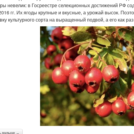
уры невелик: в Госреестре селекционных достижений РФ со
2016 гг. Их ягоды крупные и вкусные, а урожай высок. Поэ
вку культурного сорта на выращенный подвой, а его как раз
ь дальше →