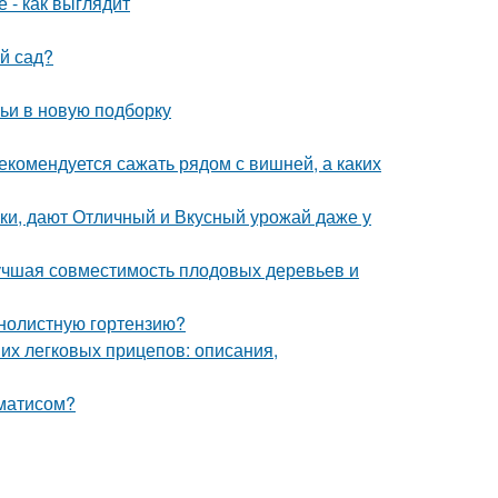
 - как выглядит
ый сад?
тьи в новую подборку
екомендуется сажать рядом с вишней, а каких
ки, дают Отличный и Вкусный урожай даже у
лучшая совместимость плодовых деревьев и
пнолистную гортензию?
их легковых прицепов: описания,
ематисом?