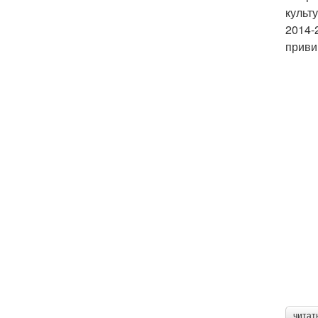
культ
2014-
приви
читат