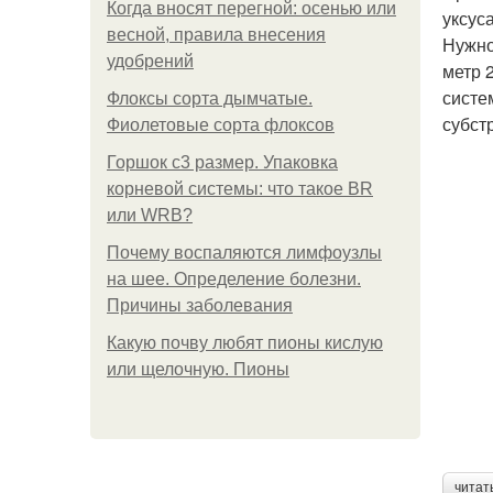
Когда вносят перегной: осенью или
уксус
весной, правила внесения
Нужно
удобрений
метр 
систе
Флоксы сорта дымчатые.
субст
Фиолетовые сорта флоксов
Горшок с3 размер. Упаковка
корневой системы: что такое BR
или WRB?
Почему воспаляются лимфоузлы
на шее. Определение болезни.
Причины заболевания
Какую почву любят пионы кислую
или щелочную. Пионы
читат