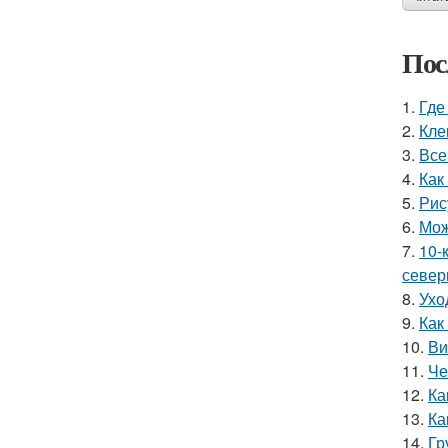
Пос
1.
Где
2.
Кле
3.
Все
4.
Как
5.
Рис
6.
Мож
7.
10-
север
8.
Ухо
9.
Как
10.
Ви
11.
Че
12.
Ка
13.
Ка
14.
Гр