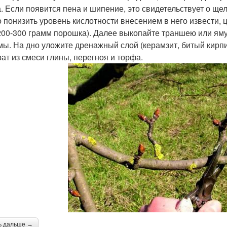
а. Если появится пена и шипение, это свидетельствует о щел
 понизить уровень кислотности внесением в него извести, 
200-300 грамм порошка). Далее выкопайте траншею или яму
мы. На дно уложите дренажный слой (керамзит, битый кирпи
рат из смеси глины, перегноя и торфа.
ь дальше →