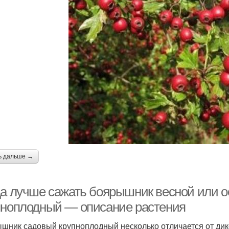
ь дальше →
да лучше сажать боярышник весной или 
пноплодный — описание растения
шник садовый крупноплодный несколько отличается от дик