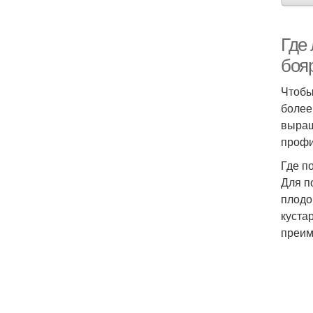
Где 
боя
Чтобы
более
выращ
профи
Где п
Для п
плодо
куста
преим