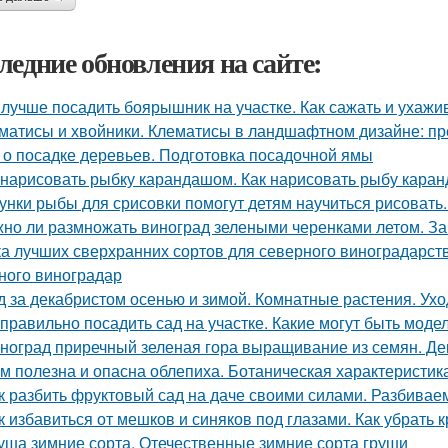
ледние обновления на сайте:
 лучше посадить боярышник на участке. Как сажать и ухаж
матисы и хвойники. Клематисы в ландшафтном дизайне: п
 о посадке деревьев. Подготовка посадочной ямы
 нарисовать рыбку карандашом. Как нарисовать рыбу кар
унки рыбы для срисовки помогут детям научиться рисовать
но ли размножать виноград зелеными черенками летом. За
ка лучших сверхранних сортов для северного виноградарств
ного виноградар
д за декабристом осенью и зимой. Комнатные растения. Ухо
 правильно посадить сад на участке. Какие могут быть мод
ноград приречный зеленая гора выращивание из семян. Де
м полезна и опасна облепиха. Ботаническая характеристик
к разбить фруктовый сад на даче своими силами. Разбивае
к избавиться от мешков и синяков под глазами. Как убрать 
уша зимние сорта. Отечественные зимние сорта груши