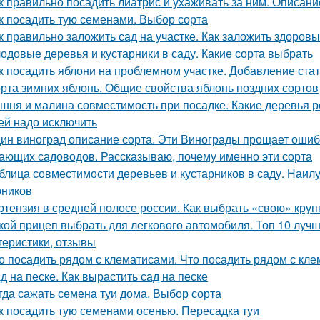
к правильно посадить лиатрис и ухаживать за ним. Описание
к посадить тую семенами. Выбор сорта
к правильно заложить сад на участке. Как заложить здоров
одовые деревья и кустарники в саду. Какие сорта выбрать
к посадить яблони на проблемном участке. Добавление ста
рта зимних яблонь. Общие свойства яблонь поздних сортов
шня и малина совместимость при посадке. Какие деревья р
ей надо исключить
ин виноград описание сорта. Эти Винограды прощает ошиб
ающих садоводов. Рассказываю, почему именно эти сорта
блица совместимости деревьев и кустарников в саду. Наи
рников
ртензия в средней полосе россии. Как выбрать «свою» кру
кой прицеп выбрать для легкового автомобиля. Топ 10 лучш
теристики, отзывы
о посадить рядом с клематисами. Что посадить рядом с кл
д на песке. Как вырастить сад на песке
гда сажать семена туи дома. Выбор сорта
к посадить тую семенами осенью. Пересадка туи