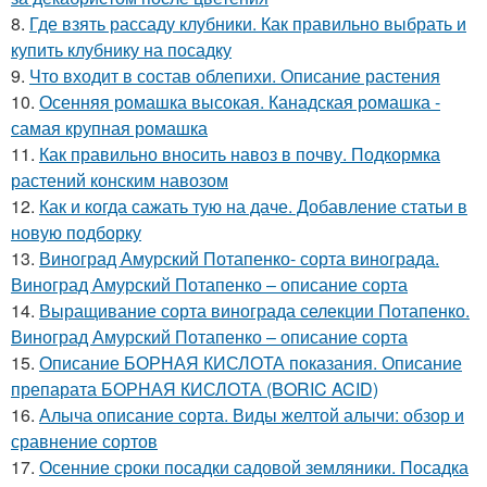
8.
Где взять рассаду клубники. Как правильно выбрать и
купить клубнику на посадку
9.
Что входит в состав облепихи. Описание растения
10.
Осенняя ромашка высокая. Канадская ромашка -
самая крупная ромашка
11.
Как правильно вносить навоз в почву. Подкормка
растений конским навозом
12.
Как и когда сажать тую на даче. Добавление статьи в
новую подборку
13.
Виноград Амурский Потапенко- сорта винограда.
Виноград Амурский Потапенко – описание сорта
14.
Выращивание сорта винограда селекции Потапенко.
Виноград Амурский Потапенко – описание сорта
15.
Описание БОРНАЯ КИСЛОТА показания. Описание
препарата БОРНАЯ КИСЛОТА (BORIC ACID)
16.
Алыча описание сорта. Виды желтой алычи: обзор и
сравнение сортов
17.
Осенние сроки посадки садовой земляники. Посадка