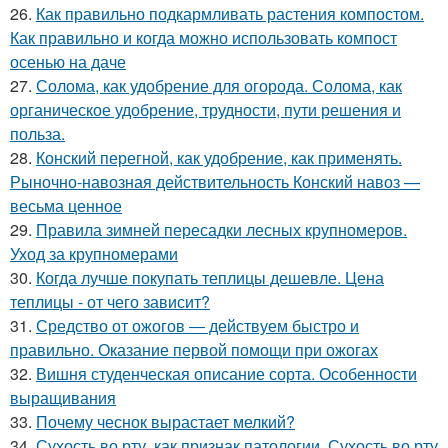
26.
Как правильно подкармливать растения компостом.
Как правильно и когда можно использовать компост
осенью на даче
27.
Солома, как удобрение для огорода. Солома, как
органическое удобрение, трудности, пути решения и
польза.
28.
Конский перегной, как удобрение, как применять.
Рыночно-навозная действительность Конский навоз —
весьма ценное
29.
Правила зимней пересадки лесных крупномеров.
Уход за крупномерами
30.
Когда лучше покупать теплицы дешевле. Цена
теплицы - от чего зависит?
31.
Средство от ожогов ― действуем быстро и
правильно. Оказание первой помощи при ожогах
32.
Вишня студенческая описание сорта. Особенности
выращивания
33.
Почему чеснок вырастает мелкий?
34.
Сухость во рту, как признак патологии. Сухость во рту