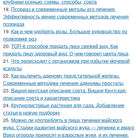
клубники осенью: схемы, способы, сорта
18.
Псориаз и современные методы его лечения.
Эффективность менее современных методов лечения
псориаза
19.
Как и чем удобрять розы. Большое руководство по
подкормке роз
20.
ТОП-6 способов придать лицу свежий вид. Как
придать лицу здоровый вид. О чем говорит цвета лица
21.
Что происходит с организмом при избытке мочевой
ксилоты
22.
Как вылечить аденому предстательной железы.
Современные методики лечения аденомы простаты
23.
Вишня кентская описание сорта. Вишня Кентская:
описание сорта и характеристика
24.
Крупнолистовые растения для сада. Добавление
статьи в новую подборку
25.
Можно ли употреблять в пищу личинки майского
жука. Стадии развития майского жука — личинки и имаго
Вред огороду приносят и взрослые жуки, и их личинки.