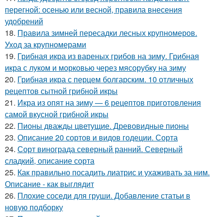
перегной: осенью или весной, правила внесения
удобрений
18.
Правила зимней пересадки лесных крупномеров.
Уход за крупномерами
19.
Грибная икра из вареных грибов на зиму. Грибная
икра с луком и морковью через мясорубку на зиму
20.
Грибная икра с перцем болгарским. 10 отличных
рецептов сытной грибной икры
21.
Икра из опят на зиму — 6 рецептов приготовления
самой вкусной грибной икры
22.
Пионы дважды цветущие. Древовидные пионы
23.
Описание 20 сортов и видов годеции. Сорта
24.
Сорт винограда северный ранний. Северный
сладкий, описание сорта
25.
Как правильно посадить лиатрис и ухаживать за ним.
Описание - как выглядит
26.
Плохие соседи для груши. Добавление статьи в
новую подборку