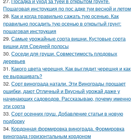
27.
Посадка и уход за туей в открытом грунте.
Пошаговая инструкция по пос адке туи весной и летом
28.
Как и когда правильно сажать тую осенью. Как
правильно посадить тую осенью в открытый грунт:
пошаговая инструкция
29.
Самые урожайные сорта вишни. Кустовые сорта
вишни для Средней полосы
30.
Соседи для груши. Совместимость плодовых
деревьев
31.
Какого цвета черешня. Как выглядит черешня и как
ее выращивать?
32.
Сорт винограда натали. Эти Винограды прощает
ошибки, дают Отличный и Вкусный урожай даже у
начинающих садоводов. Рассказываю, почему именно
эти сорта
33.
Сорт осенних груш. Добавление статьи в новую
подборку
34.
Кордонная формировка винограда. Формировка
винограда горизонтальным кордоном