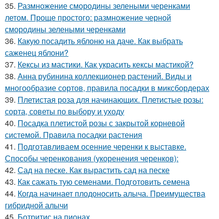
35.
Размножение смородины зелеными черенками
летом. Проще простого: размножение черной
смородины зелеными черенками
36.
Какую посадить яблоню на даче. Как выбрать
саженец яблони?
37.
Кексы из мастики. Как украсить кексы мастикой?
38.
Анна рубинина коллекционер растений. Виды и
многообразие сортов, правила посадки в миксбордерах
39.
Плетистая роза для начинающих. Плетистые розы:
сорта, советы по выбору и уходу
40.
Посадка плетистой розы с закрытой корневой
системой. Правила посадки растения
41.
Подготавливаем осенние черенки к выставке.
Способы черенкования (укоренения черенков):
42.
Сад на песке. Как вырастить сад на песке
43.
Как сажать тую семенами. Подготовить семена
44.
Когда начинает плодоносить алыча. Преимущества
гибридной алычи
45.
Ботритис на пионах.