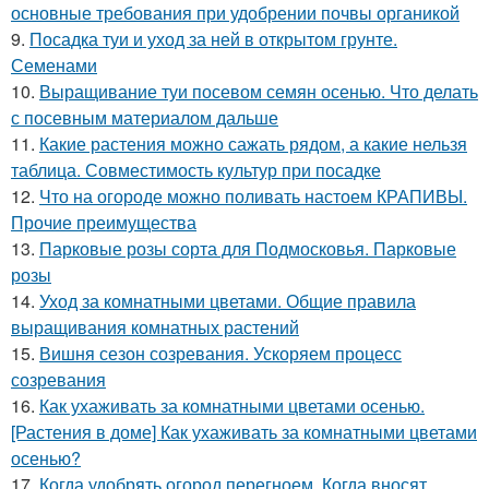
основные требования при удобрении почвы органикой
9.
Посадка туи и уход за ней в открытом грунте.
Семенами
10.
Выращивание туи посевом семян осенью. Что делать
с посевным материалом дальше
11.
Какие растения можно сажать рядом, а какие нельзя
таблица. Совместимость культур при посадке
12.
Что на огороде можно поливать настоем КРАПИВЫ.
Прочие преимущества
13.
Парковые розы сорта для Подмосковья. Парковые
розы
14.
Уход за комнатными цветами. Общие правила
выращивания комнатных растений
15.
Вишня сезон созревания. Ускоряем процесс
созревания
16.
Как ухаживать за комнатными цветами осенью.
[Растения в доме] Как ухаживать за комнатными цветами
осенью?
17.
Когда удобрять огород перегноем. Когда вносят