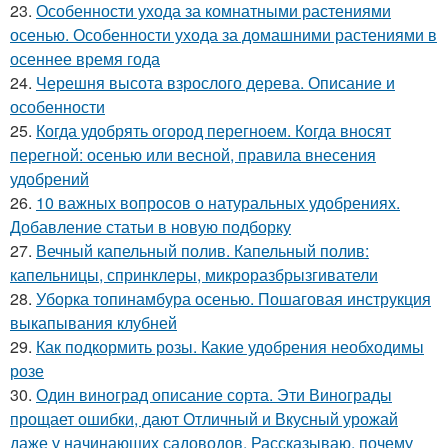
23.
Особенности ухода за комнатными растениями
осенью. Особенности ухода за домашними растениями в
осеннее время года
24.
Черешня высота взрослого дерева. Описание и
особенности
25.
Когда удобрять огород перегноем. Когда вносят
перегной: осенью или весной, правила внесения
удобрений
26.
10 важных вопросов о натуральных удобрениях.
Добавление статьи в новую подборку
27.
Вечный капельный полив. Капельный полив:
капельницы, спринклеры, микроразбрызгиватели
28.
Уборка топинамбура осенью. Пошаговая инструкция
выкапывания клубней
29.
Как подкормить розы. Какие удобрения необходимы
розе
30.
Один виноград описание сорта. Эти Винограды
прощает ошибки, дают Отличный и Вкусный урожай
даже у начинающих садоводов. Рассказываю, почему