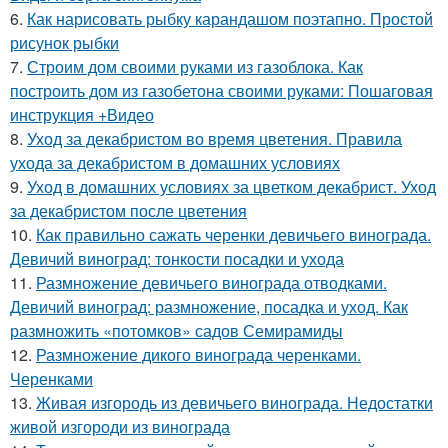
6.
Как нарисовать рыбку карандашом поэтапно. Простой
рисунок рыбки
7.
Строим дом своими руками из газоблока. Как
построить дом из газобетона своими руками: Пошаговая
инструкция +Видео
8.
Уход за декабристом во время цветения. Правила
ухода за декабристом в домашних условиях
9.
Уход в домашних условиях за цветком декабрист. Уход
за декабристом после цветения
10.
Как правильно сажать черенки девичьего винограда.
Девичий виноград: тонкости посадки и ухода
11.
Размножение девичьего винограда отводками.
Девичий виноград: размножение, посадка и уход. Как
размножить «потомков» садов Семирамиды
12.
Размножение дикого винограда черенками.
Черенками
13.
Живая изгородь из девичьего винограда. Недостатки
живой изгороди из винограда