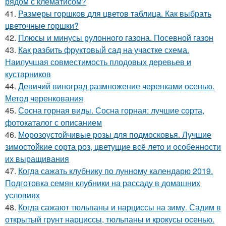
рядом с клематисом?
41.
Размеры горшков для цветов таблица. Как выбрать
цветочные горшки?
42.
Плюсы и минусы рулонного газона. Посевной газон
43.
Как разбить фруктовый сад на участке схема.
Наилучшая совместимость плодовых деревьев и
кустарников
44.
Девичий виноград размножение черенками осенью.
Метод черенкования
45.
Сосна горная виды. Сосна горная: лучшие сорта,
фотокаталог с описанием
46.
Морозоустойчивые розы для подмосковья. Лучшие
зимостойкие сорта роз, цветущие всё лето и особенности
их выращивания
47.
Когда сажать клубнику по лунному календарю 2019.
Подготовка семян клубники на рассаду в домашних
условиях
48.
Когда сажают тюльпаны и нарциссы на зиму. Садим в
открытый грунт нарциссы, тюльпаны и крокусы осенью.