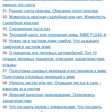
именно эти сорта
31.
Ранние сорта персика. Описание групп персика
32.
Жимолость красная съедобная или нет. Жимолость
съедобная красная
33.
Соединение паз в паз
34.
Тепловой насос для отопления дома. NIBE F1245–8
35.
Нужен ли в частном доме тамбур. Что называют
тамбуром в частном доме
36.
О прицепах для легковых автомобилей. Топ 10
лучших легковых прицепов: описания, характеристики,
отзывы
37.
Подготовка садовых деревьев и кустарников к зиме.
Подготовка плодовых деревьев к зиме
38.
Убирать листву или нет. Опавшие листья в саду –
взвесим за и против
39.
Девичий виноград черенкование. Определить
характеристики
40.
Что посадить рядом с клематисами. Что посадить