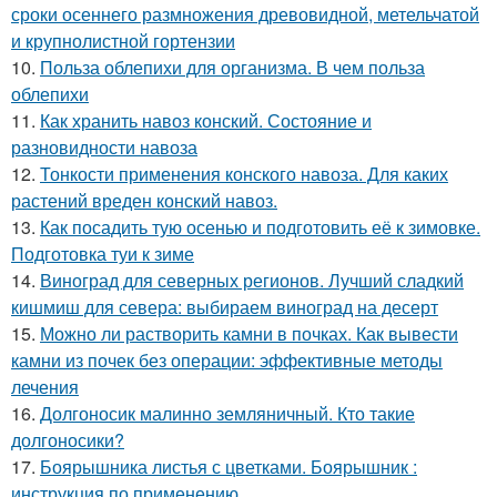
сроки осеннего размножения древовидной, метельчатой
и крупнолистной гортензии
10.
Польза облепихи для организма. В чем польза
облепихи
11.
Как хранить навоз конский. Состояние и
разновидности навоза
12.
Тонкости применения конского навоза. Для каких
растений вреден конский навоз.
13.
Как посадить тую осенью и подготовить её к зимовке.
Подготовка туи к зиме
14.
Виноград для северных регионов. Лучший сладкий
кишмиш для севера: выбираем виноград на десерт
15.
Можно ли растворить камни в почках. Как вывести
камни из почек без операции: эффективные методы
лечения
16.
Долгоносик малинно земляничный. Кто такие
долгоносики?
17.
Боярышника листья с цветками. Боярышник :
инструкция по применению