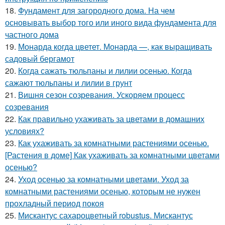
18.
Фундамент для загородного дома. На чем
основывать выбор того или иного вида фундамента для
частного дома
19.
Монарда когда цветет. Монарда —, как выращивать
садовый бергамот
20.
Когда сажать тюльпаны и лилии осенью. Когда
сажают тюльпаны и лилии в грунт
21.
Вишня сезон созревания. Ускоряем процесс
созревания
22.
Как правильно ухаживать за цветами в домашних
условиях?
23.
Как ухаживать за комнатными растениями осенью.
[Растения в доме] Как ухаживать за комнатными цветами
осенью?
24.
Уход осенью за комнатными цветами. Уход за
комнатными растениями осенью, которым не нужен
прохладный период покоя
25.
Мискантус сахароцветный robustus. Мискантус