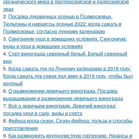
органического мира в протерозойской и палеозойской
эрах
2.
Посадка луковичных осенью в Подмосковье.
Тюльпаны и нарциссы осенью 2022: когда сажать в
Подмосковье, согласно лунному календарю
3.
Cингониум уход в домашних условиях. Сингониум:
виды и уход в домашних условиях
4.
Сорт винограда северный белый. Белый северный
вид
5.
Когда сажать лук по Лунному календарю в 2019 году.
Когда сажать лук-севок под зиму в 2019 году, чтобы был
крупный
6.
О размножении девичьего винограда. Посадка,
выращивание и размножение девичьего винограда
7.
Всё о девичьем винограде. Девичий виноград:
посадка уход в саду, виды и сорта
8.
Фейхоа когда сезон. Сезон фейхоа: польза и способы
приготовления
9.
Как размножить крупнолистную гортензию. Нюансы и