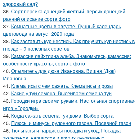
здоровый сад?
36.
Сорт персика донецкий желтый. персик донецкий
ранний описание сорта фото
37.
Комнатные цветы в августе. Лунный календарь
цветовода на август 2020 года
38.
Как заставить кур нестись. Как приучить кур нестись в
гнезде – 9 полезных советов
39.
Камассия лейхтлина альба. Знакомьтесь, камассия:
особенности красоты, сорта с фото
40.
Опылитель для дюка Ивановна. Вишня (Дюк)
Ивановна
41.
Клематисы с чем сажать. Клематисы и розы
42.
Какие у туи семена. Высеиваем семена туи
43.
Городки игра своими руками. Настольная спортивная
игра «Городки»
44.
Когда сажать семена туи дома. Выбор сорта
45.
Плюсы и минусы рулонного газона. Посевной газон
46.
Тюльпаны и нарциссы посадка и уход. Посадка
тюльпанов, нарциссов и других луковичных