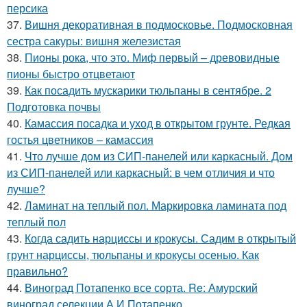
персика
37.
Вишня декоративная в подмосковье. Подмосковная
сестра сакуры: вишня железистая
38.
Пионы рока, что это. Миф первый – древовидные
пионы быстро отцветают
39.
Как посадить мускарики тюльпаны в сентябре. 2
Подготовка почвы
40.
Камассия посадка и уход в открытом грунте. Редкая
гостья цветников – камассия
41.
Что лучше дом из СИП-панелей или каркасный. Дом
из СИП-панелей или каркасный: в чем отличия и что
лучше?
42.
Ламинат на теплый пол. Маркировка ламината под
теплый пол
43.
Когда садить нарциссы и крокусы. Садим в открытый
грунт нарциссы, тюльпаны и крокусы осенью. Как
правильно?
44.
Виноград Потапенко все сорта. Re: Амурский
виноград селекции А.И Потапенко