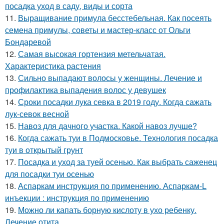
посадка уход в саду, виды и сорта
11.
Выращивание примула бесстебельная. Как посеять
семена примулы, советы и мастер-класс от Ольги
Бондаревой
12.
Самая высокая гортензия метельчатая.
Характеристика растения
13.
Сильно выпадают волосы у женщины. Лечение и
профилактика выпадения волос у девушек
14.
Сроки посадки лука севка в 2019 году. Когда сажать
лук-севок весной
15.
Навоз для дачного участка. Какой навоз лучше?
16.
Когда сажать туи в Подмосковье. Технология посадка
туи в открытый грунт
17.
Посадка и уход за туей осенью. Как выбрать саженец
для посадки туи осенью
18.
Аспаркам инструкция по применению. Аспаркам-L
инъекции : инструкция по применению
19.
Можно ли капать борную кислоту в ухо ребенку.
Лечение отита