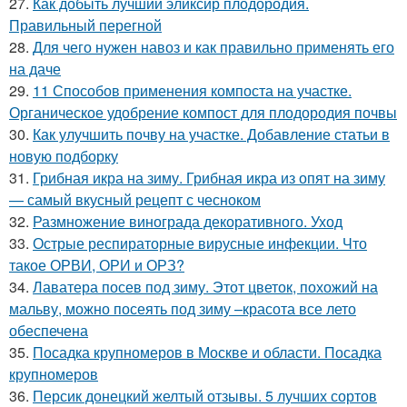
27.
Как добыть лучший эликсир плодородия.
Правильный перегной
28.
Для чего нужен навоз и как правильно применять его
на даче
29.
11 Способов применения компоста на участке.
Органическое удобрение компост для плодородия почвы
30.
Как улучшить почву на участке. Добавление статьи в
новую подборку
31.
Грибная икра на зиму. Грибная икра из опят на зиму
— самый вкусный рецепт с чесноком
32.
Размножение винограда декоративного. Уход
33.
Острые респираторные вирусные инфекции. Что
такое ОРВИ, ОРИ и ОРЗ?
34.
Лаватера посев под зиму. Этот цветок, похожий на
мальву, можно посеять под зиму –красота все лето
обеспечена
35.
Посадка крупномеров в Москве и области. Посадка
крупномеров
36.
Персик донецкий желтый отзывы. 5 лучших сортов