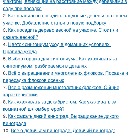
Факторы, влияющие на расстояние между деревьями в
саду при посадке
2.
Как правильно посадить плодовые деревья на своём
участке. Добавление статьи в новую подборку
3.
Как посадить дерево весной на участке. Стоит ли
сажать весной?
4.
Цветок сингониум уход в домашних условиях.
Правила ухода
5.
Выбор горшка для сингониума. Как ухаживать за
сингониумом: разбираемся в деталях
6.
Всё о выращивании многолетних флоксов. Посадка и
пересадка флоксов осенью
7.
Все о размножении многолетних флоксов. Общие
характеристики
8.
Как ухаживать за декабристом. Как ухаживать за
комнатной шлюмбергерой?
9.
Как сажать дикий виноград. Выращивание дикого
винограда
10.
Всё о девичьем винограде. Девичий виноград: