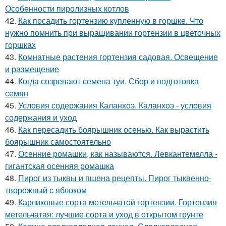
Особенности пиролизных котлов
42.
Как посадить гортензию купленную в горшке. Что
нужно помнить при выращивании гортензии в цветочных
горшках
43.
Комнатные растения гортензия садовая. Освещение
и размещение
44.
Когда созревают семена туи. Сбор и подготовка
семян
45.
Условия содержания Каланхоэ. Каланхоэ - условия
содержания и уход
46.
Как пересадить боярышник осенью. Как вырастить
боярышник самостоятельно
47.
Осенние ромашки, как называются. Левкантемелла -
гигантская осенняя ромашка
48.
Пирог из тыквы и пшена рецепты. Пирог тыквенно-
творожный с яблоком
49.
Карликовые сорта метельчатой гортензии. Гортензия
метельчатая: лучшие сорта и уход в открытом грунте