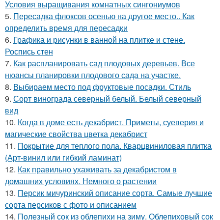
Условия выращивания комнатных сингониумов
5.
Пересадка флоксов осенью на другое место.. Как
определить время для пересадки
6.
Графика и рисунки в ванной на плитке и стене.
Роспись стен
7.
Как распланировать сад плодовых деревьев. Все
нюансы планировки плодового сада на участке.
8.
Выбираем место под фруктовые посадки. Стиль
9.
Сорт винограда северный белый. Белый северный
вид
10.
Когда в доме есть декабрист. Приметы, суеверия и
магические свойства цветка декабрист
11.
Покрытие для теплого пола. Кварцвиниловая плитка
(Арт-винил или гибкий ламинат)
12.
Как правильно ухаживать за декабристом в
домашних условиях. Немного о растении
13.
Персик мичуринский описание сорта. Самые лучшие
сорта персиков с фото и описанием
14.
Полезный сок из облепихи на зиму. Облепиховый сок