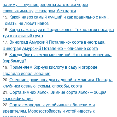
на зиму — лучшие рецепты заготовки через
соковыжималку, с сахаром, без варки
15.
Какой навоз самый лучший и как правильно с ним..
Томаты не любят навоз
16.
Когда сажать туи в Подмосковье. Технология посадка
туи в открытый грунт
17.
Виноград Амурский Потапенко- сорта винограда.
Виноград Амурский Потапенко – описание сорта
18.
Как удобрить землю мочевиной. Что такое мочевина
(карбамид)?
19.
Применяем борную кислоту в саду и огороде.
Правила использования
20.
Осенние сроки посадки садовой земляники. Посадка
клубники осенью: схемы, способы, сорта
21.
Сорта зимних яблок. Зимние сорта яблок – общая
классификация
22.
Сорта смородины устойчивые к болезням и
вредителям. Морозостойкость и устойчивость к