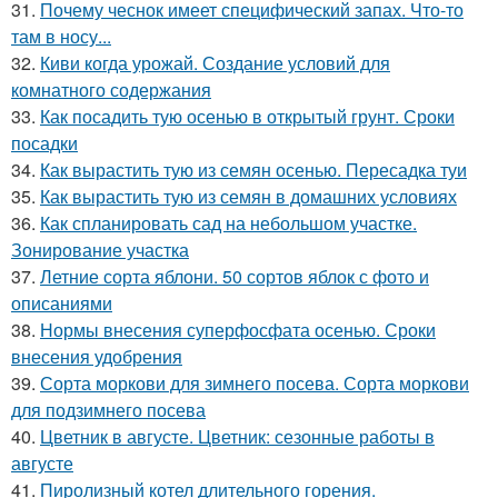
31.
Почему чеснок имеет специфический запах. Что-то
там в носу...
32.
Киви когда урожай. Создание условий для
комнатного содержания
33.
Как посадить тую осенью в открытый грунт. Сроки
посадки
34.
Как вырастить тую из семян осенью. Пересадка туи
35.
Как вырастить тую из семян в домашних условиях
36.
Как спланировать сад на небольшом участке.
Зонирование участка
37.
Летние сорта яблони. 50 сортов яблок с фото и
описаниями
38.
Нормы внесения суперфосфата осенью. Сроки
внесения удобрения
39.
Сорта моркови для зимнего посева. Сорта моркови
для подзимнего посева
40.
Цветник в августе. Цветник: сезонные работы в
августе
41.
Пиролизный котел длительного горения.