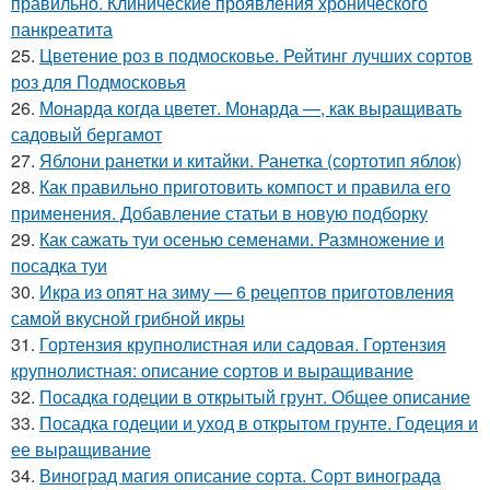
правильно. Клинические проявления хронического
панкреатита
25.
Цветение роз в подмосковье. Рейтинг лучших сортов
роз для Подмосковья
26.
Монарда когда цветет. Монарда —, как выращивать
садовый бергамот
27.
Яблони ранетки и китайки. Ранетка (сортотип яблок)
28.
Как правильно приготовить компост и правила его
применения. Добавление статьи в новую подборку
29.
Как сажать туи осенью семенами. Размножение и
посадка туи
30.
Икра из опят на зиму — 6 рецептов приготовления
самой вкусной грибной икры
31.
Гортензия крупнолистная или садовая. Гортензия
крупнолистная: описание сортов и выращивание
32.
Посадка годеции в открытый грунт. Общее описание
33.
Посадка годеции и уход в открытом грунте. Годеция и
ее выращивание
34.
Виноград магия описание сорта. Сорт винограда