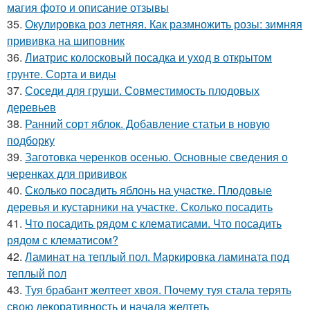
магия фото и описание отзывы
35.
Окулировка роз летняя. Как размножить розы: зимняя
прививка на шиповник
36.
Лиатрис колосковый посадка и уход в открытом
грунте. Сорта и виды
37.
Соседи для груши. Совместимость плодовых
деревьев
38.
Ранний сорт яблок. Добавление статьи в новую
подборку
39.
Заготовка черенков осенью. Основные сведения о
черенках для прививок
40.
Сколько посадить яблонь на участке. Плодовые
деревья и кустарники на участке. Сколько посадить
41.
Что посадить рядом с клематисами. Что посадить
рядом с клематисом?
42.
Ламинат на теплый пол. Маркировка ламината под
теплый пол
43.
Туя брабант желтеет хвоя. Почему туя стала терять
свою декоративность и начала желтеть