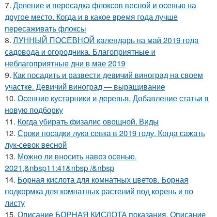
7.
Деление и пересадка флоксов весной и осенью на
другое место. Когда и в какое время года лучше
пересаживать флоксы
8.
ЛУННЫЙ ПОСЕВНОЙ календарь на май 2019 года
садовода и огородника. Благоприятные и
неблагоприятные дни в мае 2019
9.
Как посадить и развести девичий виноград на своем
участке. Девичий виноград — выращивание
10.
Осенние кустарники и деревья. Добавление статьи в
новую подборку
11.
Когда убирать физалис овощной. Виды
12.
Сроки посадки лука севка в 2019 году. Когда сажать
лук-севок весной
13.
Можно ли вносить навоз осенью.
2021,&nbsp11:41&nbsp /&nbsp
14.
Борная кислота для комнатных цветов. Борная
подкормка для комнатных растений под корень и по
листу
15.
Описание БОРНАЯ КИСЛОТА показания. Описание