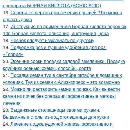
препарата БОРНАЯ КИСЛОТА (BORIC ACID)
16.
Советы экспертов при лечении прыщей. Что можно
сделать дома
17.
Инструкция по применению Борная кислота порошок
10г. Борная кислота: описание, инструкция, цена
18.
Чеснок следует измельчать по-другому
19.
Подкормка роз и лучшие удобрения для роз.
«Глория»
20.
Осенние сроки посадки садовой земляники. Посадка
клубники осенью: схемы, способы, сорта
21.
Посадка семян туи в сентябре октябре в домашних
условиях. Туя из семян с Алиэкспресс – это возможно
22.
Можно ли растворить камни в почках. Как вывести
камни из почек без операции: эффективные методы
лечения
23.
Выдвижные столешницы своими руками.
Выдвижные столы из-под столешницы для кухни
24.
Лечение поджелудочной железы эффективно и