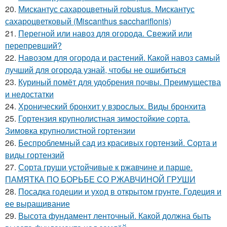
20.
Мискантус сахароцветный robustus. Мискантус
сахароцветковый (Miscanthus sacchariflonis)
21.
Перегной или навоз для огорода. Свежий или
перепревший?
22.
Навозом для огорода и растений. Какой навоз самый
лучший для огорода узнай, чтобы не ошибиться
23.
Куриный помёт для удобрения почвы. Преимущества
и недостатки
24.
Хронический бронхит у взрослых. Виды бронхита
25.
Гортензия крупнолистная зимостойкие сорта.
Зимовка крупнолистной гортензии
26.
Беспроблемный сад из красивых гортензий. Сорта и
виды гортензий
27.
Сорта груши устойчивые к ржавчине и парше.
ПАМЯТКА ПО БОРЬБЕ СО РЖАВЧИНОЙ ГРУШИ
28.
Посадка годеции и уход в открытом грунте. Годеция и
ее выращивание
29.
Высота фундамент ленточный. Какой должна быть