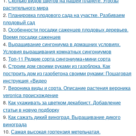
1.
Сколько видов цветов на нашей планете. Угрозы
растительного мира
2.
Планировка плодового сада на участке. Разбиваем
плодовый сад
3.
Особенности посадки саженцев плодовых деревьев.
Время посадки саженцев
4.
Выращивание сингониума в домашних условиях.
Условия выращивания комнатных сингониумов
5.
Топ-11 Редкие сорта сингониума+мини сорта
6.
Строим дом своими руками из газоблока. Как
построить дом из газобетона своими руками: Пошаговая
инструкция +Видео
7.
Вероника виды и сорта. Описание растения вероника
veronica происхождение
8.
Как ухаживать за цветком декабрист. Добавление
статьи в новую подборку
9.
Как сажать дикий виноград. Выращивание дикого
винограда
10.
Самая высокая гортензия метельчатая.