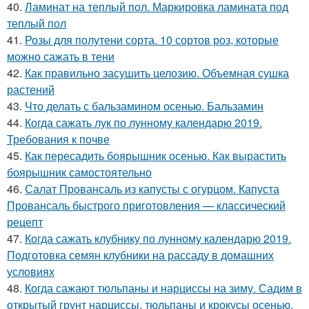
40.
Ламинат на теплый пол. Маркировка ламината под
теплый пол
41.
Розы для полутени сорта. 10 сортов роз, которые
можно сажать в тени
42.
Как правильно засушить целозию. Объемная сушка
растений
43.
Что делать с бальзамином осенью. Бальзамин
44.
Когда сажать лук по лунному календарю 2019.
Требования к почве
45.
Как пересадить боярышник осенью. Как вырастить
боярышник самостоятельно
46.
Салат Провансаль из капусты с огурцом. Капуста
Провансаль быстрого приготовления — классический
рецепт
47.
Когда сажать клубнику по лунному календарю 2019.
Подготовка семян клубники на рассаду в домашних
условиях
48.
Когда сажают тюльпаны и нарциссы на зиму. Садим в
открытый грунт нарциссы, тюльпаны и крокусы осенью.