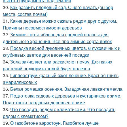
высота фундамента над землёй
30.
Как разбить плодовый сад. С чего начать (выбор
места, состав почвы)
31.
Какие деревья можно сажать рядом друг с другом.
Причины несовместимости деревьев
32.
Зимние сорта яблонь для средней полосы для
длительного хранения. Всё про зимние сорта яблок
33.
Посадка весной луковичных цветов. 6 луковичных и
клубневых цветов для весенней посадки
34.
Зола закисляет или раскисляет почву. Для каких
растений подкормка золой будет полезна
35.
Гиппеаструм красный ожог лечение. Красная гниль
амариллисовых
36.
Белая ромашка осенняя. Загадочная левкантемелла
37.
Подготовка садовых деревьев и кустарников к зиме.
Подготовка плодовых деревьев к зиме
38.
Что посадить рядом с клематисами. Что посадить
рядом с клематисом?
39.
О газобетоне аэростоун. Газобетон лучше