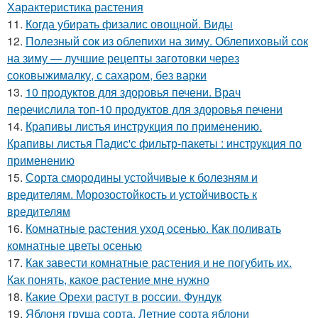
Характеристика растения
11.
Когда убирать физалис овощной. Виды
12.
Полезный сок из облепихи на зиму. Облепиховый сок
на зиму — лучшие рецепты заготовки через
соковыжималку, с сахаром, без варки
13.
10 продуктов для здоровья печени. Врач
перечислила топ-10 продуктов для здоровья печени
14.
Крапивы листья инструкция по применению.
Крапивы листья Падис'с фильтр-пакеты : инструкция по
применению
15.
Сорта смородины устойчивые к болезням и
вредителям. Морозостойкость и устойчивость к
вредителям
16.
Комнатные растения уход осенью. Как поливать
комнатные цветы осенью
17.
Как завести комнатные растения и не погубить их.
Как понять, какое растение мне нужно
18.
Какие Орехи растут в россии. Фундук
19.
Яблоня груша сорта. Летние сорта яблони