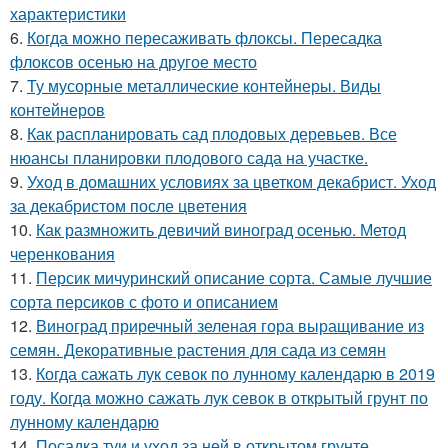
характеристики
6.
Когда можно пересаживать флоксы. Пересадка
флоксов осенью на другое место
7.
Ту мусорные металлические контейнеры. Виды
контейнеров
8.
Как распланировать сад плодовых деревьев. Все
нюансы планировки плодового сада на участке.
9.
Уход в домашних условиях за цветком декабрист. Уход
за декабристом после цветения
10.
Как размножить девичий виноград осенью. Метод
черенкования
11.
Персик мичуринский описание сорта. Самые лучшие
сорта персиков с фото и описанием
12.
Виноград приречный зеленая гора выращивание из
семян. Декоративные растения для сада из семян
13.
Когда сажать лук севок по лунному календарю в 2019
году. Когда можно сажать лук севок в открытый грунт по
лунному календарю
14.
Посадка туи и уход за ней в открытом грунте.