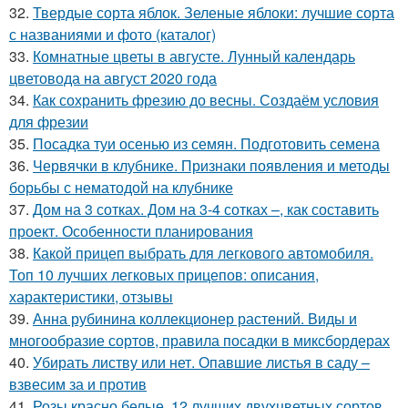
32.
Твердые сорта яблок. Зеленые яблоки: лучшие сорта
с названиями и фото (каталог)
33.
Комнатные цветы в августе. Лунный календарь
цветовода на август 2020 года
34.
Как сохранить фрезию до весны. Создаём условия
для фрезии
35.
Посадка туи осенью из семян. Подготовить семена
36.
Червячки в клубнике. Признаки появления и методы
борьбы с нематодой на клубнике
37.
Дом на 3 сотках. Дом на 3-4 сотках –, как составить
проект. Особенности планирования
38.
Какой прицеп выбрать для легкового автомобиля.
Топ 10 лучших легковых прицепов: описания,
характеристики, отзывы
39.
Анна рубинина коллекционер растений. Виды и
многообразие сортов, правила посадки в миксбордерах
40.
Убирать листву или нет. Опавшие листья в саду –
взвесим за и против
41.
Розы красно белые. 12 лучших двухцветных сортов