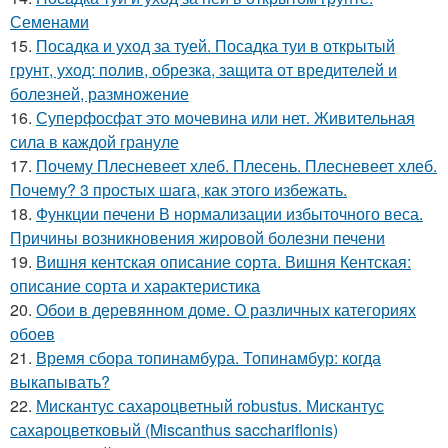
Семенами
15.
Посадка и уход за туей. Посадка туи в открытый
грунт, уход: полив, обрезка, защита от вредителей и
болезней, размножение
16.
Суперфосфат это мочевина или нет. Живительная
сила в каждой грануле
17.
Почему Плесневеет хлеб. Плесень. Плесневеет хлеб.
Почему? 3 простых шага, как этого избежать.
18.
Функции печени В нормализации избыточного веса.
Причины возникновения жировой болезни печени
19.
Вишня кентская описание сорта. Вишня Кентская:
описание сорта и характеристика
20.
Обои в деревянном доме. О различных категориях
обоев
21.
Время сбора топинамбура. Топинамбур: когда
выкапывать?
22.
Мискантус сахароцветный robustus. Мискантус
сахароцветковый (Miscanthus sacchariflonis)