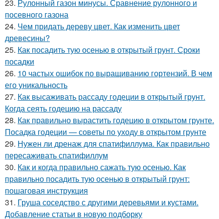
23.
Рулонный газон минусы. Сравнение рулонного и
посевного газона
24.
Чем придать дереву цвет. Как изменить цвет
древесины?
25.
Как посадить тую осенью в открытый грунт. Сроки
посадки
26.
10 частых ошибок по выращиванию гортензий. В чем
его уникальность
27.
Как высаживать рассаду годеции в открытый грунт.
Когда сеять годецию на рассаду
28.
Как правильно вырастить годецию в открытом грунте.
Посадка годеции — советы по уходу в открытом грунте
29.
Нужен ли дренаж для спатифиллума. Как правильно
пересаживать спатифиллум
30.
Как и когда правильно сажать тую осенью. Как
правильно посадить тую осенью в открытый грунт:
пошаговая инструкция
31.
Груша соседство с другими деревьями и кустами.
Добавление статьи в новую подборку