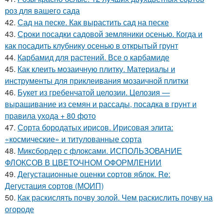
роз для вашего сада
42.
Сад на песке. Как вырастить сад на песке
43.
Сроки посадки садовой земляники осенью. Когда и
как посадить клубнику осенью в открытый грунт
44.
Карбамид для растений. Все о карбамиде
45.
Как клеить мозаичную плитку. Материалы и
инструменты для приклеивания мозаичной плитки
46.
Букет из гребенчатой целозии. Целозия —
выращивание из семян и рассады, посадка в грунт и
правила ухода + 80 фото
47.
Сорта бородатых ирисов. Ирисовая элита:
«космические» и титулованные сорта
48.
Миксбордер с флоксами. ИСПОЛЬЗОВАНИЕ
ФЛОКСОВ В ЦВЕТОЧНОМ ОФОРМЛЕНИИ
49.
Дегустационные оценки сортов яблок. Re:
Дегустация сортов (МОИП)
50.
Как раскислять почву золой. Чем раскислить почву на
огороде