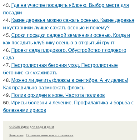
43.
Где на участке посадить яблоню. Выбор места для
посадки
44.
Какие деревья можно сажать осенью. Какие деревья
и кустарники лучше сажать осенью и почему?
45.
Сроки посадки садовой земляники осенью. Когда и
как посадить клубнику осенью в открытый грунт
46.
Проект сада плодового. Обустройство плодового
сада
47.
Пестролистная бегония уход. Пестролистные
бегонии: как ухаживать
48.
Можно ли делить флоксы в сентябре. А ну делись!
Как правильно размножать флоксы
49.
Полив орхидеи в коре. Частота поливов
50.
Ирисы болезни и лечение. Профилактика и борьба с
болезнями ирисов
© 2026 Идеи для сада и дачи
Контакты
Пользовательское соглашение