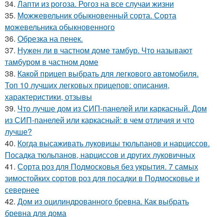
34.
Лапти из рогоза. Рогоз на все случаи жизни
35.
Можжевельник обыкновенный сорта. Сорта
можевельника обыкновенного
36.
Обрезка на пенек.
37.
Нужен ли в частном доме тамбур. Что называют
тамбуром в частном доме
38.
Какой прицеп выбрать для легкового автомобиля.
Топ 10 лучших легковых прицепов: описания,
характеристики, отзывы
39.
Что лучше дом из СИП-панелей или каркасный. Дом
из СИП-панелей или каркасный: в чем отличия и что
лучше?
40.
Когда высаживать луковицы тюльпанов и нарциссов.
Посадка тюльпанов, нарциссов и других луковичных
41.
Сорта роз для Подмосковья без укрытия. 7 самых
зимостойких сортов роз для посадки в Подмосковье и
севернее
42.
Дом из оцилиндрованного бревна. Как выбрать
бревна для дома