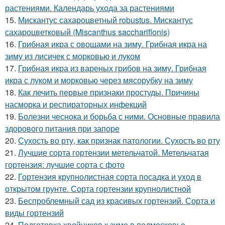
растениями. Календарь ухода за растениями
15.
Мискантус сахароцветный robustus. Мискантус
сахароцветковый (Miscanthus sacchariflonis)
16.
Грибная икра с овощами на зиму. Грибная икра на
зиму из лисичек с морковью и луком
17.
Грибная икра из вареных грибов на зиму. Грибная
икра с луком и морковью через мясорубку на зиму
18.
Как лечить первые признаки простуды. Причины
насморка и респираторных инфекций
19.
Болезни чеснока и борьба с ними. Основные правила
здорового питания при запоре
20.
Сухость во рту, как признак патологии. Сухость во рту
21.
Лучшие сорта гортензии метельчатой. Метельчатая
гортензия: лучшие сорта с фото
22.
Гортензия крупнолистная сорта посадка и уход в
открытом грунте. Сорта гортензии крупнолистной
23.
Беспроблемный сад из красивых гортензий. Сорта и
виды гортензий
24.
Подготовка хвойников к зиме в подмосковье.