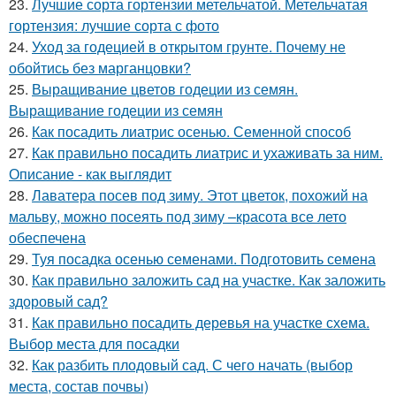
23.
Лучшие сорта гортензии метельчатой. Метельчатая
гортензия: лучшие сорта с фото
24.
Уход за годецией в открытом грунте. Почему не
обойтись без марганцовки?
25.
Выращивание цветов годеции из семян.
Выращивание годеции из семян
26.
Как посадить лиатрис осенью. Семенной способ
27.
Как правильно посадить лиатрис и ухаживать за ним.
Описание - как выглядит
28.
Лаватера посев под зиму. Этот цветок, похожий на
мальву, можно посеять под зиму –красота все лето
обеспечена
29.
Туя посадка осенью семенами. Подготовить семена
30.
Как правильно заложить сад на участке. Как заложить
здоровый сад?
31.
Как правильно посадить деревья на участке схема.
Выбор места для посадки
32.
Как разбить плодовый сад. С чего начать (выбор
места, состав почвы)