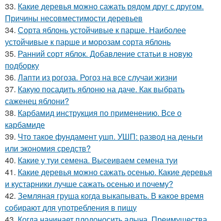
33.
Какие деревья можно сажать рядом друг с другом.
Причины несовместимости деревьев
34.
Сорта яблонь устойчивые к парше. Наиболее
устойчивые к парше и морозам сорта яблонь
35.
Ранний сорт яблок. Добавление статьи в новую
подборку
36.
Лапти из рогоза. Рогоз на все случаи жизни
37.
Какую посадить яблоню на даче. Как выбрать
саженец яблони?
38.
Карбамид инструкция по применению. Все о
карбамиде
39.
Что такое фундамент ушп. УШП: развод на деньги
или экономия средств?
40.
Какие у туи семена. Высеиваем семена туи
41.
Какие деревья можно сажать осенью. Какие деревья
и кустарники лучше сажать осенью и почему?
42.
Земляная груша когда выкапывать. В какое время
собирают для употребления в пищу
43.
Когда начинает плодоносить алыча. Преимущества