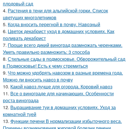
плодовый сад
4.
Растения в тени для альпийской горки. Список
цветущих многолетников
5.
Когда вносить перегной в почву. Навозный
6.
Цветок декабрист уход в домашних условиях. Как
поливать декабрист
7.
Проще всего дикий виноград размножать черенками.
Уметь правильно размножить: 3 способа
8.
Стильные сады в подмосковье. Обворожительный сад
в Подмосковье! Есть к чему стремиться
9.
Что можно удобрять навозом в разные времена года.
Можно ли вносить навоз в почву
10.
Какой навоз лучше для огорода. Коровий навоз
11.
Все о винограде для начинающих. Особенности
роста винограда
12.
Выращивание туи в домашних условиях. Уход за
комнатной туей
13.
Функции печени В нормализации избыточного веса.
Причины возникновения жировой болезни печени