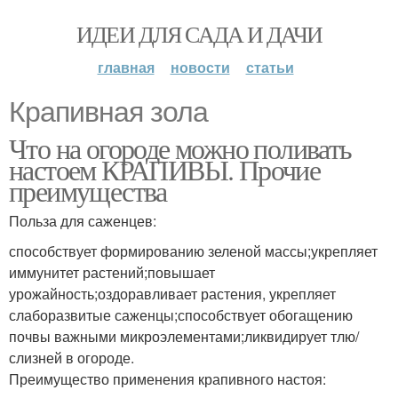
ИДЕИ ДЛЯ САДА И ДАЧИ
главная
новости
статьи
Крапивная зола
Что на огороде можно поливать
настоем КРАПИВЫ. Прочие
преимущества
Польза для саженцев:
способствует формированию зеленой массы;укрепляет
иммунитет растений;повышает
урожайность;оздоравливает растения, укрепляет
слаборазвитые саженцы;способствует обогащению
почвы важными микроэлементами;ликвидирует тлю/
слизней в огороде.
Преимущество применения крапивного настоя: