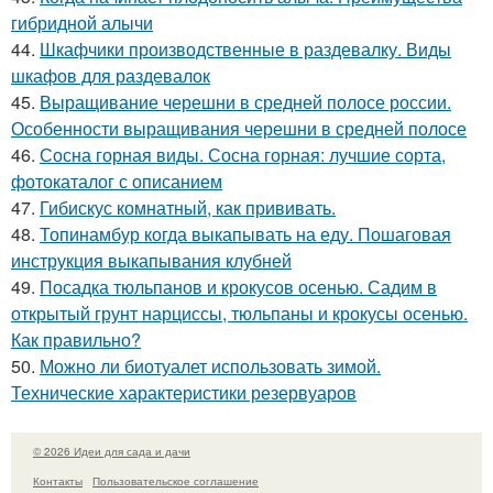
гибридной алычи
44.
Шкафчики производственные в раздевалку. Виды
шкафов для раздевалок
45.
Выращивание черешни в средней полосе россии.
Особенности выращивания черешни в средней полосе
46.
Сосна горная виды. Сосна горная: лучшие сорта,
фотокаталог с описанием
47.
Гибискус комнатный, как прививать.
48.
Топинамбур когда выкапывать на еду. Пошаговая
инструкция выкапывания клубней
49.
Посадка тюльпанов и крокусов осенью. Садим в
открытый грунт нарциссы, тюльпаны и крокусы осенью.
Как правильно?
50.
Можно ли биотуалет использовать зимой.
Технические характеристики резервуаров
© 2026 Идеи для сада и дачи
Контакты
Пользовательское соглашение