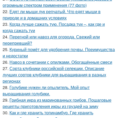
огромным спектром применения (77 фото)
22.
Едят ли мыши лук репчатый. Что едят мыши в
природе и в домашних условиях
23.
Когда лучше сажать тую. Посадка туи –, как где и
когда сажать туи
24.
Перегной или навоз для огорода. Свежий или
перепревший?
25.
Куриный помёт для удобрения почвы. Преимущества
и недостатки
26.
Навоз в сочетании с опилками. Обогащённые смеси
27.
Сорта клубники российской селекции. Описание
лучших сортов клубники для выращивания в разных
регионах
28.
Голубике нужен ли опылитель. Мой опыт
выращивания голубики.
29.
Грибная икра из маринованных грибов. Пошаговые
рецепты приготовления икры из груздей на зиму
30.
Как и где хранить топинамбур. Где хранить