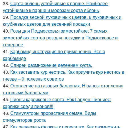
38.
Сорта яблонь устойчивые к парше. Наиболее
устойчивые к парше и морозам сорта яблонь
39.
Посадка весной луковичных цветов. 6 луковичных и
клубневых цветов для весенней посадки
40.
Розы для Подмосковья зимостойкие. 7 самых
зимостойких сортов роз для посадки в Подмосковье и
севернее
41.
Карбамид инструкция по применению. Все о
карбамиде
42.
Спиреи размножение делением куста.
43.
Как заставить кур нестись. Как приучить кур нестись в
гнезде – 9 полезных советов
44.
Отопление на газовых баллонах. Нюансы отопления
газовыми баллонами
45.
Пионы карликовые сорта. Рок Гарден Пиониес:
карлики среди пионов!!!
46.
Стимуляторы прорастания семян. Виды
стимуляторов роста
47.
Как разделить флоксы к пересадке. Как размножить