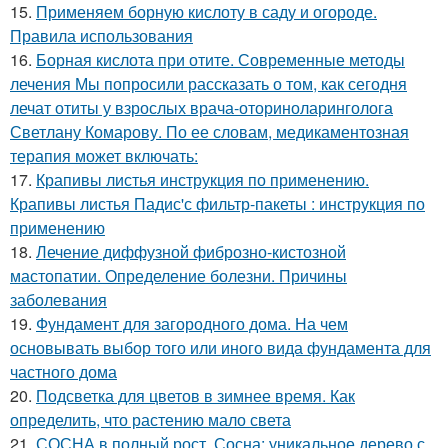
15.
Применяем борную кислоту в саду и огороде.
Правила использования
16.
Борная кислота при отите. Современные методы
лечения Мы попросили рассказать о том, как сегодня
лечат отиты у взрослых врача-оториноларинголога
Светлану Комарову. По ее словам, медикаментозная
терапия может включать:
17.
Крапивы листья инструкция по применению.
Крапивы листья Падис'с фильтр-пакеты : инструкция по
применению
18.
Лечение диффузной фиброзно-кистозной
мастопатии. Определение болезни. Причины
заболевания
19.
Фундамент для загородного дома. На чем
основывать выбор того или иного вида фундамента для
частного дома
20.
Подсветка для цветов в зимнее время. Как
определить, что растению мало света
21.
СОСНА в полный рост. Сосна: уникальное дерево с