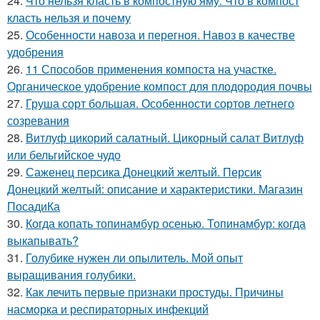
24.
Что нельзя класть в компостную яму. Что в компост
класть нельзя и почему
25.
Особенности навоза и перегноя. Навоз в качестве
удобрения
26.
11 Способов применения компоста на участке.
Органическое удобрение компост для плодородия почвы
27.
Груша сорт большая. Особенности сортов летнего
созревания
28.
Витлуф цикорий салатный. Цикорный салат Витлуф
или бельгийское чудо
29.
Саженец персика Донецкий желтый. Персик
Донецкий желтый: описание и характеристики. Магазин
ПосадиКа
30.
Когда копать топинамбур осенью. Топинамбур: когда
выкапывать?
31.
Голубике нужен ли опылитель. Мой опыт
выращивания голубики.
32.
Как лечить первые признаки простуды. Причины
насморка и респираторных инфекций