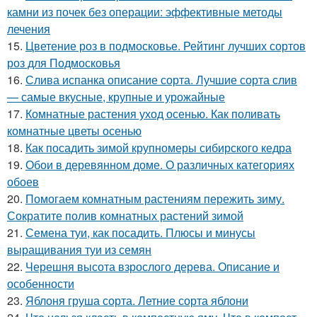
камни из почек без операции: эффективные методы
лечения
15.
Цветение роз в подмосковье. Рейтинг лучших сортов
роз для Подмосковья
16.
Слива испанка описание сорта. Лучшие сорта слив
— самые вкусные, крупные и урожайные
17.
Комнатные растения уход осенью. Как поливать
комнатные цветы осенью
18.
Как посадить зимой крупномеры сибирского кедра
19.
Обои в деревянном доме. О различных категориях
обоев
20.
Помогаем комнатным растениям пережить зиму.
Сократите полив комнатных растений зимой
21.
Семена туи, как посадить. Плюсы и минусы
выращивания туи из семян
22.
Черешня высота взрослого дерева. Описание и
особенности
23.
Яблоня груша сорта. Летние сорта яблони