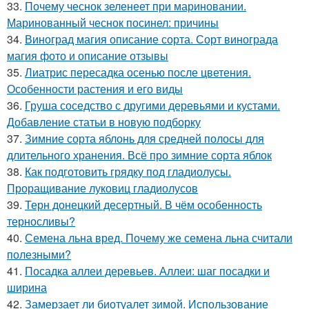
33.
Почему чеснок зеленеет при мариновании.
Маринованный чеснок посинел: причины
34.
Виноград магия описание сорта. Сорт винограда
магия фото и описание отзывы
35.
Лиатрис пересадка осенью после цветения.
Особенности растения и его виды
36.
Груша соседство с другими деревьями и кустами.
Добавление статьи в новую подборку
37.
Зимние сорта яблонь для средней полосы для
длительного хранения. Всё про зимние сорта яблок
38.
Как подготовить грядку под гладиолусы.
Проращивание луковиц гладиолусов
39.
Терн донецкий десертный. В чём особенность
терносливы?
40.
Семена льна вред. Почему же семена льна считали
полезными?
41.
Посадка аллеи деревьев. Аллеи: шаг посадки и
ширина
42.
Замерзает ли биотуалет зимой. Использование