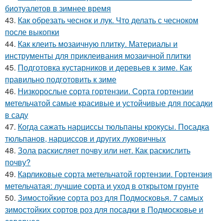
биотуалетов в зимнее время
43.
Как обрезать чеснок и лук. Что делать с чесноком
после выкопки
44.
Как клеить мозаичную плитку. Материалы и
инструменты для приклеивания мозаичной плитки
45.
Подготовка кустарников и деревьев к зиме. Как
правильно подготовить к зиме
46.
Низкорослые сорта гортензии. Сорта гортензии
метельчатой самые красивые и устойчивые для посадки
в саду
47.
Когда сажать нарциссы тюльпаны крокусы. Посадка
тюльпанов, нарциссов и других луковичных
48.
Зола раскисляет почву или нет. Как раскислить
почву?
49.
Карликовые сорта метельчатой гортензии. Гортензия
метельчатая: лучшие сорта и уход в открытом грунте
50.
Зимостойкие сорта роз для Подмосковья. 7 самых
зимостойких сортов роз для посадки в Подмосковье и