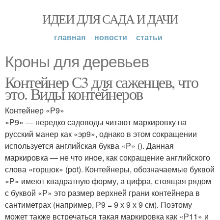
ИДЕИ ДЛЯ САДА И ДАЧИ
главная
новости
статьи
Кроны для деревьев
Контейнер С3 для саженцев, что
это. Виды контейнеров
Контейнер «Р9»
«Р9» — нередко садоводы читают маркировку на
русский манер как «эр9», однако в этом сокращении
используется английская буква «P» (). Данная
маркировка — не что иное, как сокращение английского
слова «горшок» (pot). Контейнеры, обозначаемые буквой
«Р» имеют квадратную форму, а цифра, стоящая рядом
с буквой «Р» это размер верхней грани контейнера в
сантиметрах (например, Р9 = 9 х 9 х 9 см). Поэтому
может также встречаться такая маркировка как «Р11» и