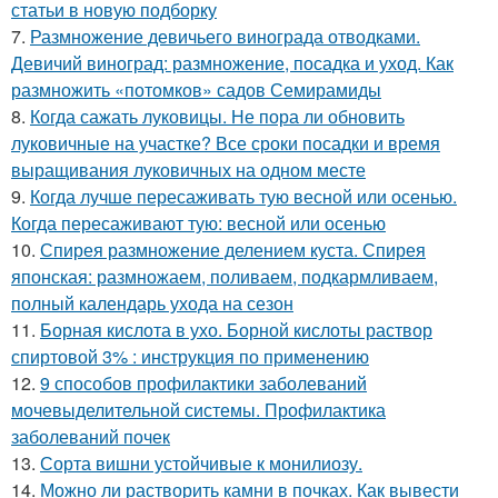
статьи в новую подборку
7.
Размножение девичьего винограда отводками.
Девичий виноград: размножение, посадка и уход. Как
размножить «потомков» садов Семирамиды
8.
Когда сажать луковицы. Не пора ли обновить
луковичные на участке? Все сроки посадки и время
выращивания луковичных на одном месте
9.
Когда лучше пересаживать тую весной или осенью.
Когда пересаживают тую: весной или осенью
10.
Спирея размножение делением куста. Спирея
японская: размножаем, поливаем, подкармливаем,
полный календарь ухода на сезон
11.
Борная кислота в ухо. Борной кислоты раствор
спиртовой 3% : инструкция по применению
12.
9 способов профилактики заболеваний
мочевыделительной системы. Профилактика
заболеваний почек
13.
Сорта вишни устойчивые к монилиозу.
14.
Можно ли растворить камни в почках. Как вывести