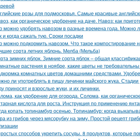
ревой
глийские розы для подмосковья. Самые красивые английски
воз, как органическое удобрение на даче. Навоз: как приго
о можно удобрять навозом в разные времена года. Можно л
к и когда сажать тую. Сроки посадки
о можно подкормить навозом. Что такое компостирование на
чшие сорта летних яблонь. Мелба (Мельба)
рта зимних яблок. Зимние сорта яблок – общая классифика
мнатные растения в ноябре, какие цветы не требовательн
дкормка комнатных цветов домашними средствами. Удобре
жно ли употреблять в пищу личинки майского жука. Стадии
ду приносят и взрослые жуки, и их личинки.
лома, как удобрение для огорода. Солома, как органическое
тарная кислота для роста. Инструкция по применению янта
гда копать топинамбур осенью. Топинамбур: когда выкапыв
ра из грибов через мясорубку на зиму. Простой рецепт гриб
лизации
простых способов укрепить сосуды. 8 продуктов, которые п