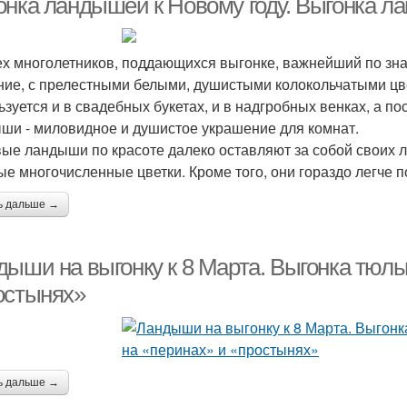
онка ландышей к Новому году. Выгонка л
ех многолетников, поддающихся выгонке, важнейший по зна
ние, с прелестными белыми, душистыми колокольчатыми цв
ьзуется и в свадебных букетах, и в надгробных венках, а 
ши - миловидное и душистое украшение для комнат.
ые ландыши по красоте далеко оставляют за собой своих л
ые многочисленные цветки. Кроме того, они гораздо легче 
ь дальше →
дыши на выгонку к 8 Марта. Выгонка тюль
остынях»
ь дальше →