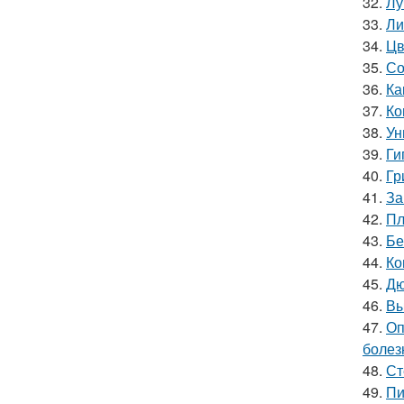
32.
Лу
33.
Ли
34.
Цв
35.
Со
36.
Ка
37.
Ко
38.
Ун
39.
Ги
40.
Гр
41.
За
42.
Пл
43.
Бе
44.
Ко
45.
Дю
46.
Вы
47.
Оп
болез
48.
Ст
49.
Пи