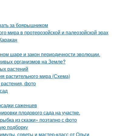
ивать за боярышником
о мира в протерозойской и палеозойской эрах
Каракан
мном шаре и закон периодичности эволюции.
 живых организмов на Земле?
ных растений
ия растительного мира (Схема)
 растения, фото
 сад
осадки саженцев
ировки плодового сада на участке.
рыбка из сказки» поэтапно с фото
вую подборку
мулы, советы и мастер-класс от Ольги