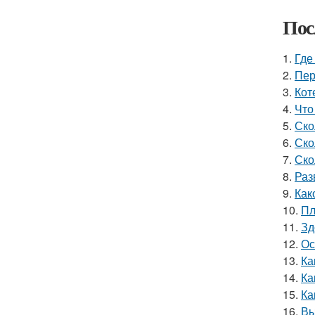
Пос
1.
Где
2.
Пер
3.
Кот
4.
Что
5.
Ско
6.
Ско
7.
Ско
8.
Раз
9.
Как
10.
Пл
11.
Зд
12.
Ос
13.
Ка
14.
Ка
15.
Ка
16.
Вы