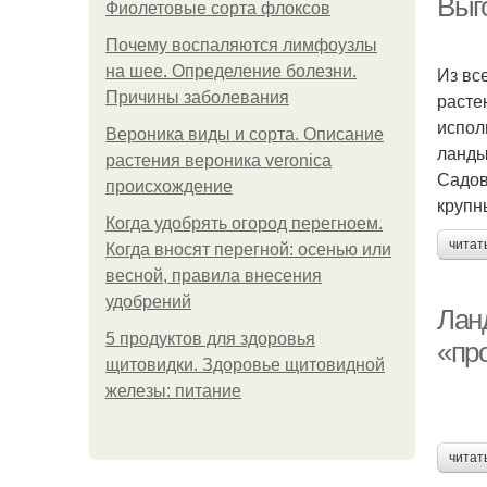
Выг
Фиолетовые сорта флоксов
Почему воспаляются лимфоузлы
на шее. Определение болезни.
Из вс
Причины заболевания
расте
испол
Вероника виды и сорта. Описание
ланды
растения вероника veronica
Садов
происхождение
крупн
Когда удобрять огород перегноем.
читат
Когда вносят перегной: осенью или
весной, правила внесения
удобрений
Лан
5 продуктов для здоровья
«пр
щитовидки. Здоровье щитовидной
железы: питание
читат