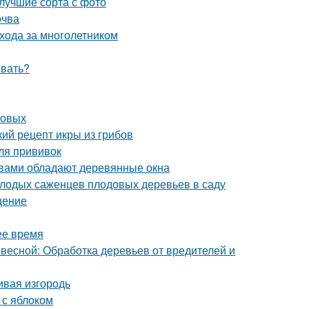
 лучшие сорта с фото
очва
ухода за многолетником
ивать?
совых
кий рецепт икры из грибов
ля прививок
твами обладают деревянные окна
олодых саженцев плодовых деревьев в саду
щение
ее время
 весной: Обработка деревьев от вредителей и
ивая изгородь
 с яблоком