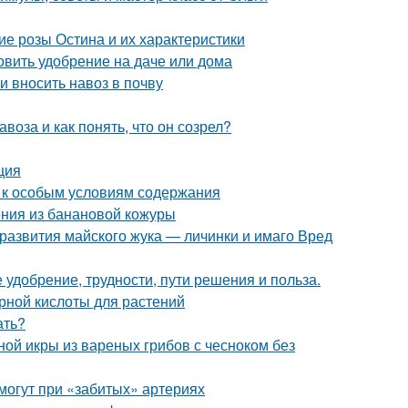
е розы Остина и их характеристики
товить удобрение на даче или дома
и вносить навоз в почву
воза и как понять, что он созрел?
ция
ы к особым условиям содержания
ния из банановой кожуры
 развития майского жука — личинки и имаго Вред
 удобрение, трудности, пути решения и польза.
рной кислоты для растений
ать?
ной икры из вареных грибов с чесноком без
омогут при «забитых» артериях