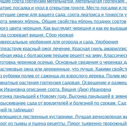
чшие сорта гортензии метельчатой. Метельчатая гортензия:
атрис посадка и уход в открытом грунте. Место посадки и п
етущие свечи для вашего сада: сорта лиатриса и тонкости 
рта зимних яблонь. Общие свойства яблонь поздних сортов
кого цвета черешня. Как выглядит черешня и как ее выращ
гда созревает вишня. Сбор урожая
иверсальные удобрения для огорода и сада. Удобрения
ппеаструм красный ожог лечение. Красная гниль амарилли
ибная икра с болгарским перцем рецепт на зиму. Классичес
готовка черенков осенью. Основные сведения о черенках д
астиковые окна или деревянные, что лучше. Какими свойс
з рубрики полив от саженца до взрослого дерева. Полив м
мнатные растения гортензия садовая. Освещение и разме
к Ивановна описание сорта. Вишня (Дюк) Ивановна
гонка ландышей к Новому году. Выгонка ландышей в зимн
рыскивание сада от вредителей и болезней по срокам. Сад
ней (в таблицах)
елющиеся лиственные кустарники. Лучшая вечнозеленая ж
рог из тыквы и пшена рецепты. Пирог тыквенно-творожный