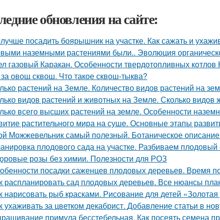
ледние обновления на сайте:
 лучше посадить боярышник на участке. Как сажать и ухаж
выми наземными растениями были.. Эволюция органическог
ел газовый Каракан. Особенности твердотопливных котлов 
 за овощ сквош. Что такое сквош-тыква?
лько растений на Земле. Количество видов растений на зе
лько видов растений и животных на Земле. Сколько видов
лько всего высших растений на земле. Особенности назем
витие растительного мира на суше. Основные этапы развит
ой Можжевельник самый полезный. Ботаническое описание
анировка плодового сада на участке. Разбиваем плодовый
оровые розы без химии. Полезности для РОЗ
обенности посадки саженцев плодовых деревьев. Время п
к распланировать сад плодовых деревьев. Все нюансы план
к нарисовать рыб красками. Рисование для детей «Золотая 
к ухаживать за цветком декабрист. Добавление статьи в но
ращивание примула бесстебельная. Как посеять семена при