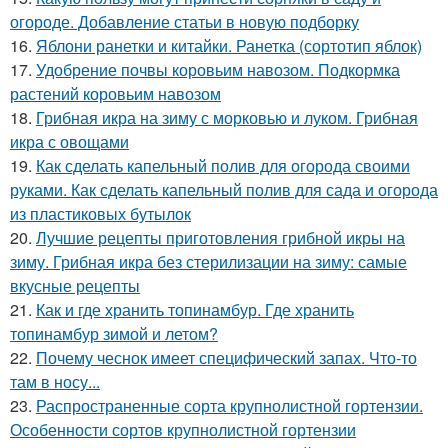
огороде. Добавление статьи в новую подборку
16.
Яблони ранетки и китайки. Ранетка (сортотип яблок)
17.
Удобрение почвы коровьим навозом. Подкормка
растений коровьим навозом
18.
Грибная икра на зиму с морковью и луком. Грибная
икра с овощами
19.
Как сделать капельный полив для огорода своими
руками. Как сделать капельный полив для сада и огорода
из пластиковых бутылок
20.
Лучшие рецепты приготовления грибной икры на
зиму. Грибная икра без стерилизации на зиму: самые
вкусные рецепты
21.
Как и где хранить топинамбур. Где хранить
топинамбур зимой и летом?
22.
Почему чеснок имеет специфический запах. Что-то
там в носу...
23.
Распространенные сорта крупнолистной гортензии.
Особенности сортов крупнолистной гортензии