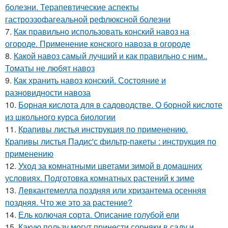
болезни. Терапевтические аспекты
гастроэзофагеальной рефлюксной болезни
7.
Как правильно использовать конский навоз на
огороде. Применение конского навоза в огороде
8.
Какой навоз самый лучший и как правильно с ним..
Томаты не любят навоз
9.
Как хранить навоз конский. Состояние и
разновидности навоза
10.
Борная кислота для в садоводстве. О борной кислоте
из школьного курса биологии
11.
Крапивы листья инструкция по применению.
Крапивы листья Падис'с фильтр-пакеты : инструкция по
применению
12.
Уход за комнатными цветами зимой в домашних
условиях. Подготовка комнатных растений к зиме
13.
Левкантемелла поздняя или хризантема осенняя
поздняя. Что же это за растение?
14.
Ель колючая сорта. Описание голубой ели
15.
Какую пользу могут принести сорняки в саду и