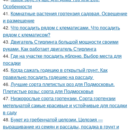
Особенности
41.
Комнатные растения гортензия садовая. Освещение
и размещение
42.
Что посадить рядом с клематисами. Что посадить
рядом с клематисом?
43.
Двигатель Стирлинга большой мощности своими
руками. Как работает двигатель Стирлинга
44.
Где на участке посадить яблоню. Выбор места для
посадки
45.
Когда сажать годецию в открытый грунт. Как
правильно посадить годецию на рассаду
46.
Лучшие сорта плетистых роз для Подмосковья.
Плетистые розы: сорта для Подмосковья
47.
Низкорослые сорта гортензии. Сорта гортензии
метельчатой самые красивые и устойчивые для посадки
в саду
48.
Букет из гребенчатой целозии. Целозия —
выращивание из семян и рассады, посадка в грунт и