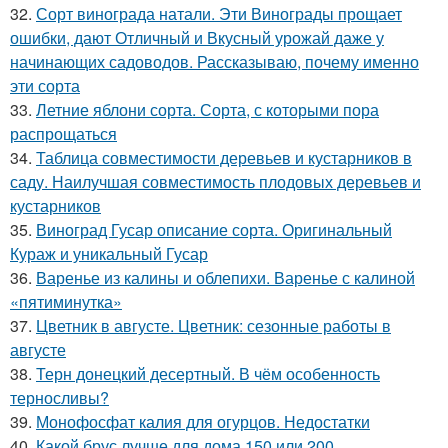
32.
Сорт винограда натали. Эти Винограды прощает
ошибки, дают Отличный и Вкусный урожай даже у
начинающих садоводов. Рассказываю, почему именно
эти сорта
33.
Летние яблони сорта. Сорта, с которыми пора
распрощаться
34.
Таблица совместимости деревьев и кустарников в
саду. Наилучшая совместимость плодовых деревьев и
кустарников
35.
Виноград Гусар описание сорта. Оригинальный
Кураж и уникальный Гусар
36.
Варенье из калины и облепихи. Варенье с калиной
«пятиминутка»
37.
Цветник в августе. Цветник: сезонные работы в
августе
38.
Терн донецкий десертный. В чём особенность
терносливы?
39.
Монофосфат калия для огурцов. Недостатки
40.
Какой брус лучше для дома 150 или 200.