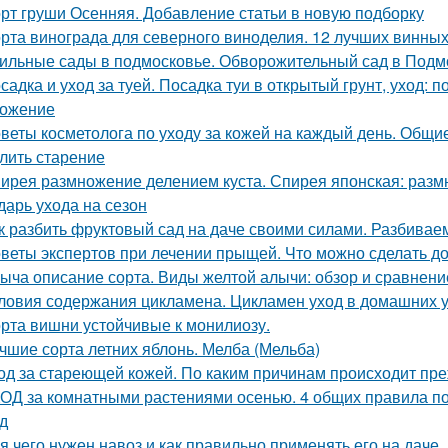
рт груши Осенняя. Добавление статьи в новую подборку
рта винограда для северного виноделия. 12 лучших винных
ильные сады в подмосковье. Обворожительный сад в Подмо
садка и уход за туей. Посадка туи в открытый грунт, уход: п
ожение
веты косметолога по уходу за кожей на каждый день. Общие
лить старение
ирея размножение делением куста. Спирея японская: раз
дарь ухода на сезон
к разбить фруктовый сад на даче своими силами. Разбивае
веты экспертов при лечении прыщей. Что можно сделать д
ыча описание сорта. Виды желтой алычи: обзор и сравнени
ловия содержания цикламена. Цикламен уход в домашних 
рта вишни устойчивые к монилиозу.
чшие сорта летних яблонь. Мелба (Мельба)
од за стареющей кожей. По каким причинам происходит пр
ОД за комнатными растениями осенью. 4 общих правила по
д
я чего нужен навоз и как правильно применять его на даче