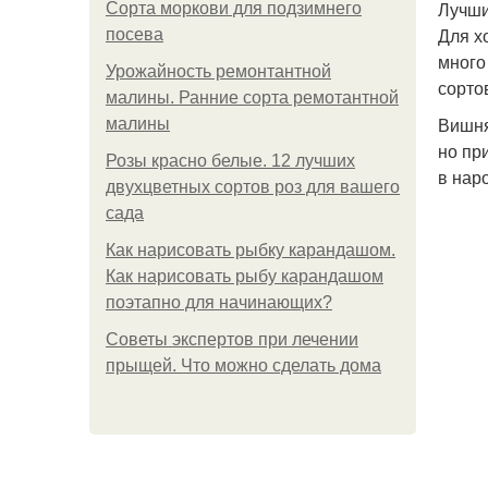
Лучши
Сорта моркови для подзимнего
Для х
посева
много
Урожайность ремонтантной
сорто
малины. Ранние сорта ремотантной
Вишня
малины
но пр
Розы красно белые. 12 лучших
в нар
двухцветных сортов роз для вашего
сада
Как нарисовать рыбку карандашом.
Как нарисовать рыбу карандашом
поэтапно для начинающих?
Советы экспертов при лечении
прыщей. Что можно сделать дома