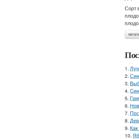
Сорт 
плодо
плодо
читат
Пос
1.
Луч
2.
Син
3.
Выб
4.
Cин
5.
Гри
6.
Нов
7.
Пос
8.
Дев
9.
Как
10.
Яб