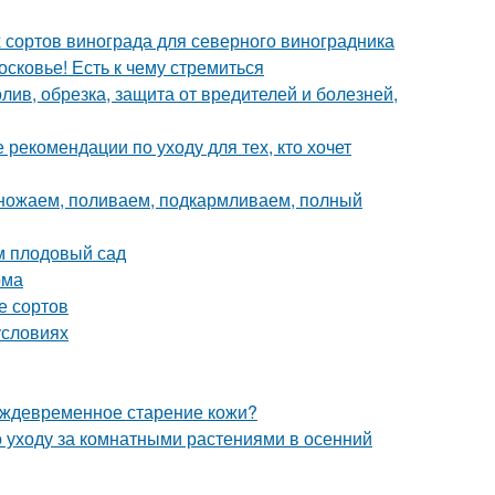
 сортов винограда для северного виноградника
сковье! Есть к чему стремиться
олив, обрезка, защита от вредителей и болезней,
 рекомендации по уходу для тех, кто хочет
множаем, поливаем, подкармливаем, полный
м плодовый сад
ома
е сортов
условиях
еждевременное старение кожи?
 уходу за комнатными растениями в осенний