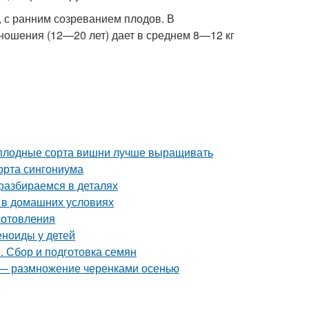
 с ранним созреванием плодов. В
ношения (12—20 лет) дает в среднем 8—12 кг
моплодные сорта вишни лучше выращивать
орта сингониума
 разбираемся в деталях
д в домашних условиях
иготовления
еноиды у детей
. Сбор и подготовка семян
д — размножение черенками осенью