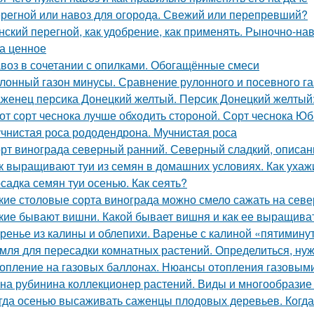
регной или навоз для огорода. Свежий или перепревший?
нский перегной, как удобрение, как применять. Рыночно-на
а ценное
воз в сочетании с опилками. Обогащённые смеси
лонный газон минусы. Сравнение рулонного и посевного г
женец персика Донецкий желтый. Персик Донецкий желтый:
от сорт чеснока лучше обходить стороной. Сорт чеснока Ю
чнистая роса рододендрона. Мучнистая роса
рт винограда северный ранний. Северный сладкий, описан
к выращивают туи из семян в домашних условиях. Как ухаж
садка семян туи осенью. Как сеять?
кие столовые сорта винограда можно смело сажать на севе
кие бывают вишни. Какой бывает вишня и как ее выращива
ренье из калины и облепихи. Варенье с калиной «пятимину
мля для пересадки комнатных растений. Определиться, нуж
опление на газовых баллонах. Нюансы отопления газовым
на рубинина коллекционер растений. Виды и многообразие 
гда осенью высаживать саженцы плодовых деревьев. Когда