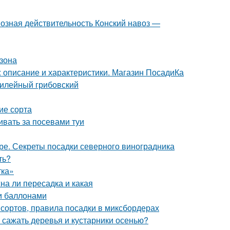
возная действительность Конский навоз —
азона
 описание и характеристики. Магазин ПосадиКа
билейный грибовский
ие сорта
ивать за посевами туи
ре. Секреты посадки северного виноградника
ть?
тка»
на ли пересадка и какая
и баллонами
сортов, правила посадки в миксбордерах
 сажать деревья и кустарники осенью?