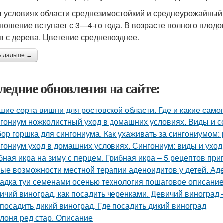
в условиях области среднезимостойкий и среднеурожайный,
ношение вступает с 3—4-го года. В возрасте полного плодо
в с дерева. Цветение среднепозднее.
ь дальше →
ледние обновления на сайте:
шие сорта вишни для ростовской области. Где и какие са
гониум ножколистный уход в домашних условиях. Виды и с
ор горшка для сингониума. Как ухаживать за сингониумом:
гониум уход в домашних условиях. Сингониум: виды и ухо
бная икра на зиму с перцем. Грибная икра – 5 рецептов пр
ые возможности местной терапии аденоидитов у детей. Ад
адка туи семенами осенью технология пошаговое описание
ичий виноград, как посадить черенками. Девичий виногра
 посадить дикий виноград. Где посадить дикий виноград
лоня ред стар. Описание