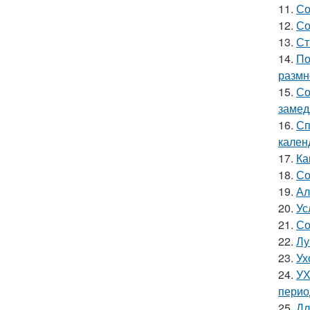
11.
Со
12.
Со
13.
Ст
14.
По
размн
15.
Со
замед
16.
Сп
кален
17.
Ка
18.
Со
19.
Ал
20.
Ус
21.
Со
22.
Лу
23.
Ух
24.
УХ
перио
25.
Дл