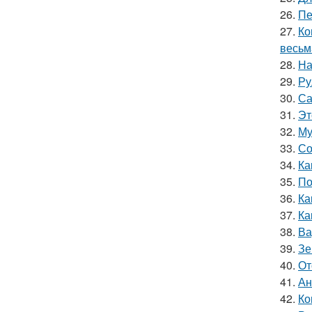
26.
Пе
27.
Ко
весьм
28.
На
29.
Ру
30.
Са
31.
Эт
32.
Му
33.
Со
34.
Ка
35.
По
36.
Ка
37.
Ка
38.
Ва
39.
Зе
40.
От
41.
Ан
42.
Ко