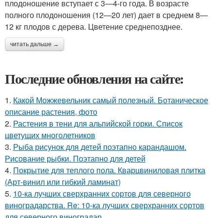
плодоношение вступает с 3—4-го года. В возрасте
полного плодоношения (12—20 лет) дает в среднем 8—
12 кг плодов с дерева. Цветение среднепозднее.
читать дальше →
Последние обновления на сайте:
1.
Какой Можжевельник самый полезный. Ботаническое
описание растения, фото
2.
Растения в тени для альпийской горки. Список
цветущих многолетников
3.
Рыба рисунок для детей поэтапно карандашом.
Рисование рыбки. Поэтапно для детей
4.
Покрытие для теплого пола. Кварцвиниловая плитка
(Арт-винил или гибкий ламинат)
5.
10-ка лучших сверхранних сортов для северного
виноградарства. Re: 10-ка лучших сверхранних сортов
для северного виноградар