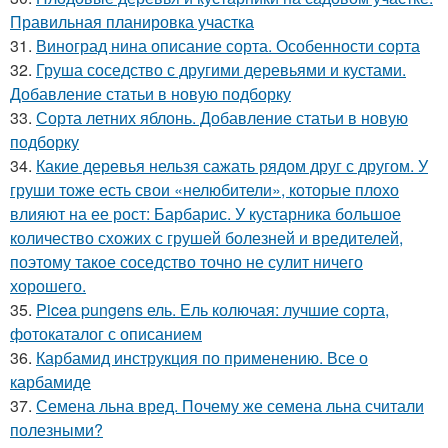
Правильная планировка участка
31.
Виноград нина описание сорта. Особенности сорта
32.
Груша соседство с другими деревьями и кустами.
Добавление статьи в новую подборку
33.
Сорта летних яблонь. Добавление статьи в новую
подборку
34.
Какие деревья нельзя сажать рядом друг с другом. У
груши тоже есть свои «нелюбители», которые плохо
влияют на ее рост: Барбарис. У кустарника большое
количество схожих с грушей болезней и вредителей,
поэтому такое соседство точно не сулит ничего
хорошего.
35.
Picea pungens ель. Ель колючая: лучшие сорта,
фотокаталог с описанием
36.
Карбамид инструкция по применению. Все о
карбамиде
37.
Семена льна вред. Почему же семена льна считали
полезными?