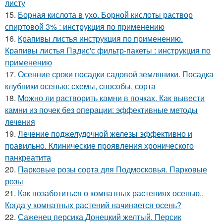
листу
15.
Борная кислота в ухо. Борной кислоты раствор
спиртовой 3% : инструкция по применению
16.
Крапивы листья инструкция по применению.
Крапивы листья Падис'с фильтр-пакеты : инструкция по
применению
17.
Осенние сроки посадки садовой земляники. Посадка
клубники осенью: схемы, способы, сорта
18.
Можно ли растворить камни в почках. Как вывести
камни из почек без операции: эффективные методы
лечения
19.
Лечение поджелудочной железы эффективно и
правильно. Клинические проявления хронического
панкреатита
20.
Парковые розы сорта для Подмосковья. Парковые
розы
21.
Как позаботиться о комнатных растениях осенью..
Когда у комнатных растений начинается осень?
22.
Саженец персика Донецкий желтый. Персик