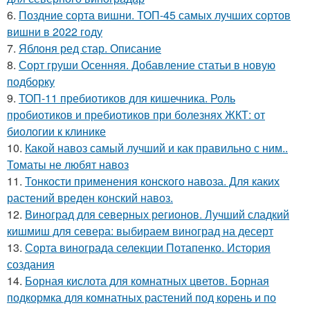
6.
Поздние сорта вишни. ТОП-45 самых лучших сортов
вишни в 2022 году
7.
Яблоня ред стар. Описание
8.
Сорт груши Осенняя. Добавление статьи в новую
подборку
9.
ТОП-11 пребиотиков для кишечника. Роль
пробиотиков и пребиотиков при болезнях ЖКТ: от
биологии к клинике
10.
Какой навоз самый лучший и как правильно с ним..
Томаты не любят навоз
11.
Тонкости применения конского навоза. Для каких
растений вреден конский навоз.
12.
Виноград для северных регионов. Лучший сладкий
кишмиш для севера: выбираем виноград на десерт
13.
Сорта винограда селекции Потапенко. История
создания
14.
Борная кислота для комнатных цветов. Борная
подкормка для комнатных растений под корень и по