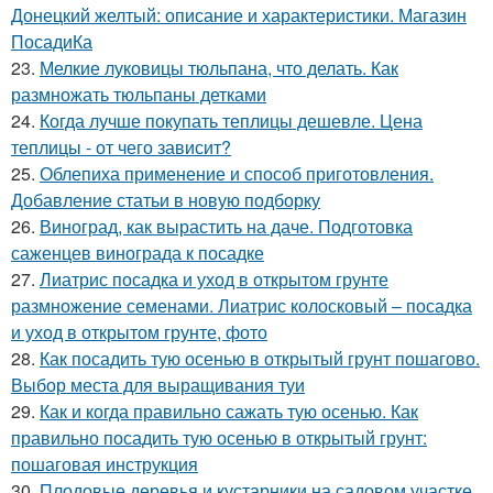
Донецкий желтый: описание и характеристики. Магазин
ПосадиКа
23.
Мелкие луковицы тюльпана, что делать. Как
размножать тюльпаны детками
24.
Когда лучше покупать теплицы дешевле. Цена
теплицы - от чего зависит?
25.
Облепиха применение и способ приготовления.
Добавление статьи в новую подборку
26.
Виноград, как вырастить на даче. Подготовка
саженцев винограда к посадке
27.
Лиатрис посадка и уход в открытом грунте
размножение семенами. Лиатрис колосковый – посадка
и уход в открытом грунте, фото
28.
Как посадить тую осенью в открытый грунт пошагово.
Выбор места для выращивания туи
29.
Как и когда правильно сажать тую осенью. Как
правильно посадить тую осенью в открытый грунт:
пошаговая инструкция
30.
Плодовые деревья и кустарники на садовом участке.