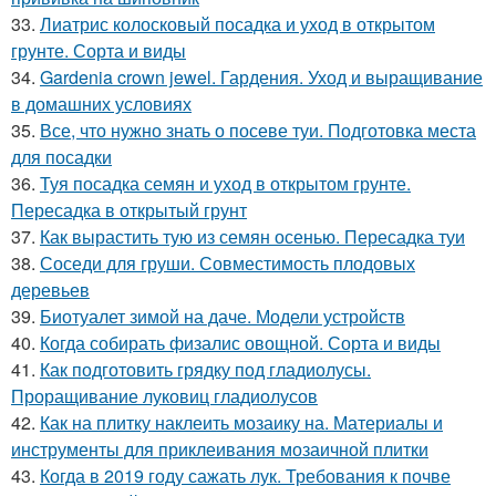
33.
Лиатрис колосковый посадка и уход в открытом
грунте. Сорта и виды
34.
Gardenia crown jewel. Гардения. Уход и выращивание
в домашних условиях
35.
Все, что нужно знать о посеве туи. Подготовка места
для посадки
36.
Туя посадка семян и уход в открытом грунте.
Пересадка в открытый грунт
37.
Как вырастить тую из семян осенью. Пересадка туи
38.
Соседи для груши. Совместимость плодовых
деревьев
39.
Биотуалет зимой на даче. Модели устройств
40.
Когда собирать физалис овощной. Сорта и виды
41.
Как подготовить грядку под гладиолусы.
Проращивание луковиц гладиолусов
42.
Как на плитку наклеить мозаику на. Материалы и
инструменты для приклеивания мозаичной плитки
43.
Когда в 2019 году сажать лук. Требования к почве