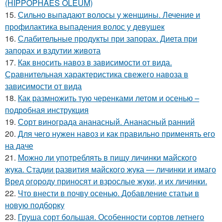
(HIPPOPHAES OLEUM)
15.
Сильно выпадают волосы у женщины. Лечение и
профилактика выпадения волос у девушек
16.
Слабительные продукты при запорах. Диета при
запорах и вздутии живота
17.
Как вносить навоз в зависимости от вида.
Сравнительная характеристика свежего навоза в
зависимости от вида
18.
Как размножить тую черенками летом и осенью –
подробная инструкция
19.
Сорт винограда ананасный. Ананасный ранний
20.
Для чего нужен навоз и как правильно применять его
на даче
21.
Можно ли употреблять в пищу личинки майского
жука. Стадии развития майского жука — личинки и имаго
Вред огороду приносят и взрослые жуки, и их личинки.
22.
Что внести в почву осенью. Добавление статьи в
новую подборку
23.
Груша сорт большая. Особенности сортов летнего