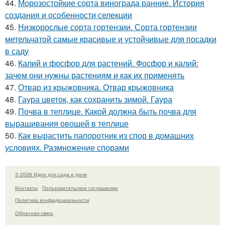
44.
Морозостойкие сорта винограда ранние. История
создания и особенности селекции
45.
Низкорослые сорта гортензии. Сорта гортензии
метельчатой самые красивые и устойчивые для посадки
в саду
46.
Калий и фосфор для растений. Фосфор и калий:
зачем они нужны растениям и как их применять
47.
Отвар из крыжовника. Отвар крыжовника
48.
Гаура цветок, как сохранить зимой. Гаура
49.
Почва в теплице. Какой должна быть почва для
выращивания овощей в теплице
50.
Как вырастить папоротник из спор в домашних
условиях. Размножение спорами
© 2026 Идеи для сада и дачи
Контакты
Пользовательское соглашение
Политика конфидециальности
Обратная связь