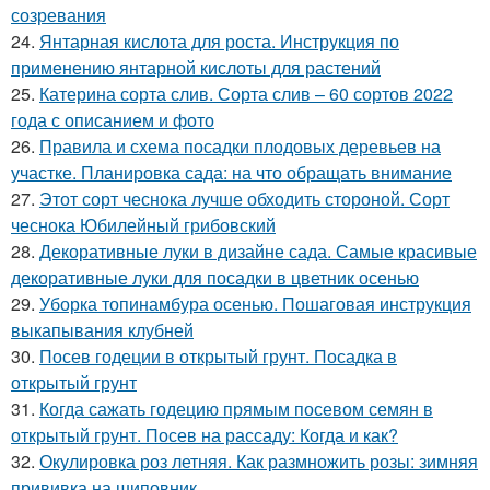
созревания
24.
Янтарная кислота для роста. Инструкция по
применению янтарной кислоты для растений
25.
Катерина сорта слив. Сорта слив – 60 сортов 2022
года с описанием и фото
26.
Правила и схема посадки плодовых деревьев на
участке. Планировка сада: на что обращать внимание
27.
Этот сорт чеснока лучше обходить стороной. Сорт
чеснока Юбилейный грибовский
28.
Декоративные луки в дизайне сада. Самые красивые
декоративные луки для посадки в цветник осенью
29.
Уборка топинамбура осенью. Пошаговая инструкция
выкапывания клубней
30.
Посев годеции в открытый грунт. Посадка в
открытый грунт
31.
Когда сажать годецию прямым посевом семян в
открытый грунт. Посев на рассаду: Когда и как?
32.
Окулировка роз летняя. Как размножить розы: зимняя
прививка на шиповник