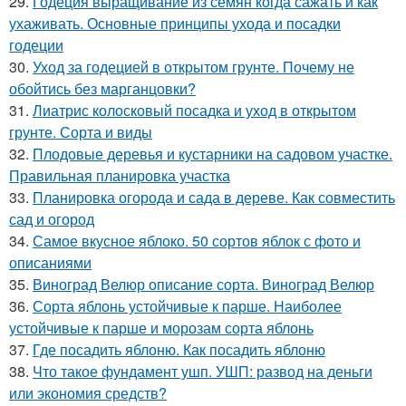
29.
Годеция выращивание из семян когда сажать и как
ухаживать. Основные принципы ухода и посадки
годеции
30.
Уход за годецией в открытом грунте. Почему не
обойтись без марганцовки?
31.
Лиатрис колосковый посадка и уход в открытом
грунте. Сорта и виды
32.
Плодовые деревья и кустарники на садовом участке.
Правильная планировка участка
33.
Планировка огорода и сада в дереве. Как совместить
сад и огород
34.
Самое вкусное яблоко. 50 сортов яблок с фото и
описаниями
35.
Виноград Велюр описание сорта. Виноград Велюр
36.
Сорта яблонь устойчивые к парше. Наиболее
устойчивые к парше и морозам сорта яблонь
37.
Где посадить яблоню. Как посадить яблоню
38.
Что такое фундамент ушп. УШП: развод на деньги
или экономия средств?