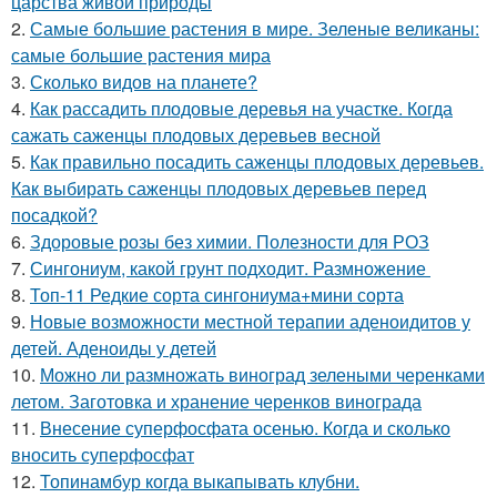
царства живой природы
2.
Самые большие растения в мире. Зеленые великаны:
самые большие растения мира
3.
Сколько видов на планете?
4.
Как рассадить плодовые деревья на участке. Когда
сажать саженцы плодовых деревьев весной
5.
Как правильно посадить саженцы плодовых деревьев.
Как выбирать саженцы плодовых деревьев перед
посадкой?
6.
Здоровые розы без химии. Полезности для РОЗ
7.
Сингониум, какой грунт подходит. Размножение
8.
Топ-11 Редкие сорта сингониума+мини сорта
9.
Новые возможности местной терапии аденоидитов у
детей. Аденоиды у детей
10.
Можно ли размножать виноград зелеными черенками
летом. Заготовка и хранение черенков винограда
11.
Внесение суперфосфата осенью. Когда и сколько
вносить суперфосфат
12.
Топинамбур когда выкапывать клубни.