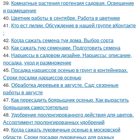
39.
Комнатные растения гортензия садовая. Освещение
и размещение
40.
Цветник работы в сентябре. Работа в цветнике
41.
Кто ест лилии. Обсуждение в нашей группе вКонтакте
:
42.
Когда сажать семена туи дома. Выбор сорта
43.
Как сажать тую семенами. Подготовить семена
44.
Нарциссы в садовом дизайне. Нарциссы: описание,
посадка, уход и размножение
45.
Посадка нарциссов осенью в грунт в контейнерах.
Сроки посадки нарциссов осенью
46.
Обработка деревьев в августе. Сад: сезонные
работы в августе
47.
Как пересадить боярышник осенью. Как вырастить
боярышник самостоятельно
48.
Удобрение пролонгированного действия для цветов.
Ассортимент пролонгированных удобрений
49.
Когда сажать луковичные осенью в московской
области. Сроки посадки луковичных для разных