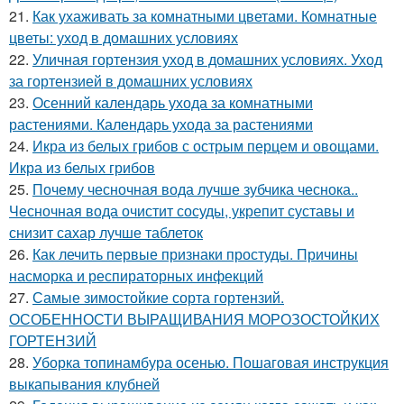
21.
Как ухаживать за комнатными цветами. Комнатные
цветы: уход в домашних условиях
22.
Уличная гортензия уход в домашних условиях. Уход
за гортензией в домашних условиях
23.
Осенний календарь ухода за комнатными
растениями. Календарь ухода за растениями
24.
Икра из белых грибов с острым перцем и овощами.
Икра из белых грибов
25.
Почему чесночная вода лучше зубчика чеснока..
Чесночная вода очистит сосуды, укрепит суставы и
снизит сахар лучше таблеток
26.
Как лечить первые признаки простуды. Причины
насморка и респираторных инфекций
27.
Самые зимостойкие сорта гортензий.
ОСОБЕННОСТИ ВЫРАЩИВАНИЯ МОРОЗОСТОЙКИХ
ГОРТЕНЗИЙ
28.
Уборка топинамбура осенью. Пошаговая инструкция
выкапывания клубней