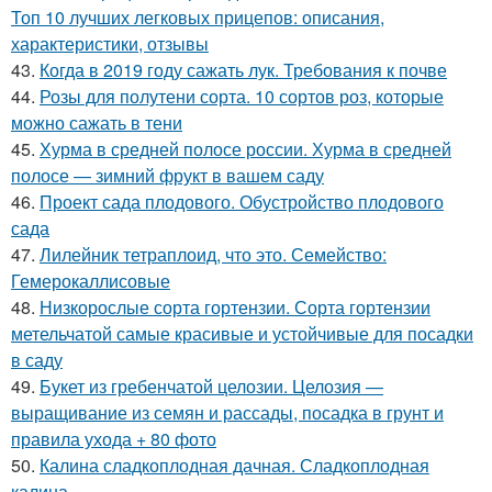
Топ 10 лучших легковых прицепов: описания,
характеристики, отзывы
43.
Когда в 2019 году сажать лук. Требования к почве
44.
Розы для полутени сорта. 10 сортов роз, которые
можно сажать в тени
45.
Хурма в средней полосе россии. Хурма в средней
полосе — зимний фрукт в вашем саду
46.
Проект сада плодового. Обустройство плодового
сада
47.
Лилейник тетраплоид, что это. Семейство:
Гемерокаллисовые
48.
Низкорослые сорта гортензии. Сорта гортензии
метельчатой самые красивые и устойчивые для посадки
в саду
49.
Букет из гребенчатой целозии. Целозия —
выращивание из семян и рассады, посадка в грунт и
правила ухода + 80 фото
50.
Калина сладкоплодная дачная. Сладкоплодная
калина