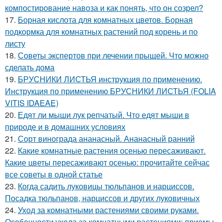
компостирование навоза и как понять, что он созрел?
17.
Борная кислота для комнатных цветов. Борная
подкормка для комнатных растений под корень и по
листу
18.
Советы экспертов при лечении прыщей. Что можно
сделать дома
19.
БРУСНИКИ ЛИСТЬЯ инструкция по применению.
Инструкция по применению БРУСНИКИ ЛИСТЬЯ (FOLIA
VITIS IDAEAE)
20.
Едят ли мыши лук репчатый. Что едят мыши в
природе и в домашних условиях
21.
Сорт винограда ананасный. Ананасный ранний
22.
Какие комнатные растения осенью пересаживают.
Какие цветы пересаживают осенью: прочитайте сейчас
все советы в одной статье
23.
Когда садить луковицы тюльпанов и нарциссов.
Посадка тюльпанов, нарциссов и других луковичных
24.
Уход за комнатными растениями своими руками.
Особенности ухода за комнатными растениями: приемы