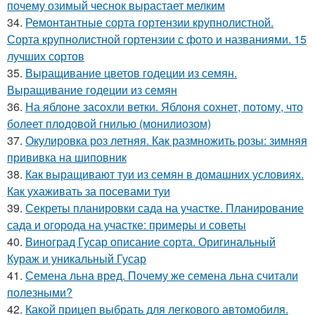
почему озимый чеснок вырастает мелким
34.
Ремонтантные сорта гортензии крупнолистной.
Сорта крупнолистной гортензии с фото и названиями. 15
лучших сортов
35.
Выращивание цветов годеции из семян.
Выращивание годеции из семян
36.
На яблоне засохли ветки. Яблоня сохнет, потому, что
болеет плодовой гнилью (монилиозом)
37.
Окулировка роз летняя. Как размножить розы: зимняя
прививка на шиповник
38.
Как выращивают туи из семян в домашних условиях.
Как ухаживать за посевами туи
39.
Секреты планировки сада на участке. Планирование
сада и огорода на участке: примеры и советы
40.
Виноград Гусар описание сорта. Оригинальный
Кураж и уникальный Гусар
41.
Семена льна вред. Почему же семена льна считали
полезными?
42.
Какой прицеп выбрать для легкового автомобиля.