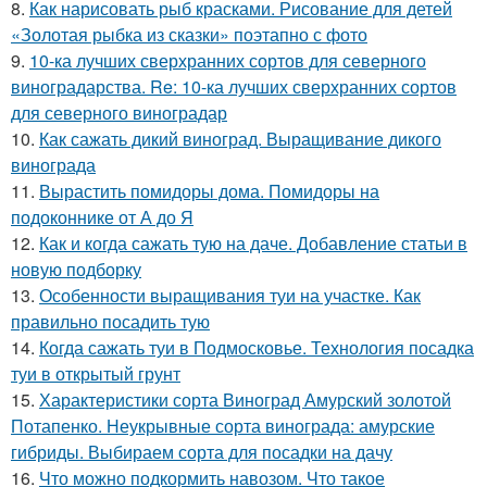
8.
Как нарисовать рыб красками. Рисование для детей
«Золотая рыбка из сказки» поэтапно с фото
9.
10-ка лучших сверхранних сортов для северного
виноградарства. Re: 10-ка лучших сверхранних сортов
для северного виноградар
10.
Как сажать дикий виноград. Выращивание дикого
винограда
11.
Вырастить помидоры дома. Помидоры на
подоконнике от А до Я
12.
Как и когда сажать тую на даче. Добавление статьи в
новую подборку
13.
Особенности выращивания туи на участке. Как
правильно посадить тую
14.
Когда сажать туи в Подмосковье. Технология посадка
туи в открытый грунт
15.
Характеристики сорта Виноград Амурский золотой
Потапенко. Неукрывные сорта винограда: амурские
гибриды. Выбираем сорта для посадки на дачу
16.
Что можно подкормить навозом. Что такое