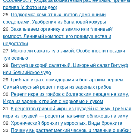
полива (с фото и видео)
25.
Подкормка комнатных цветов домашними
средствами. Удобрения из банановой кожуры
26.
Закапываем органику в землю или “ленивый”
компост. Ленивый компост: его преимущества и
недостатки
27.
Можно ли сажать тую зимой. Особенности посадки
туи осенью
28.
Витлуф цикорий салатный. Цикорный салат Витлуф
или бельгийское чудо
29.
Грибная икра с помидорами и болгарским перцем.
Самый вкусный рецепт икры из вареных грибов
30.
Рецепт икра из грибов с болгарским перцем на зиму.
Икра из вареных грибов с морковью и луком
31.
6 рецептов грибной икры из груздей на зиму. Грибная
икра из груздей — рецепты пальчики оближешь на зиму
32.
Хронический бронхит у взрослых. Виды бронхита
33.
Почему вырастает мелкий чеснок. 3 главные ошибки: