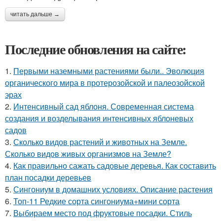
читать дальше →
Последние обновления на сайте:
1.
Первыми наземными растениями были.. Эволюция
органического мира в протерозойской и палеозойской
эрах
2.
Интенсивный сад яблоня. Современная система
создания и возделывания интенсивных яблоневых
садов
3.
Сколько видов растений и животных на Земле.
Сколько видов живых организмов на Земле?
4.
Как правильно сажать садовые деревья. Как составить
план посадки деревьев
5.
Сингониум в домашних условиях. Описание растения
6.
Топ-11 Редкие сорта сингониума+мини сорта
7.
Выбираем место под фруктовые посадки. Стиль