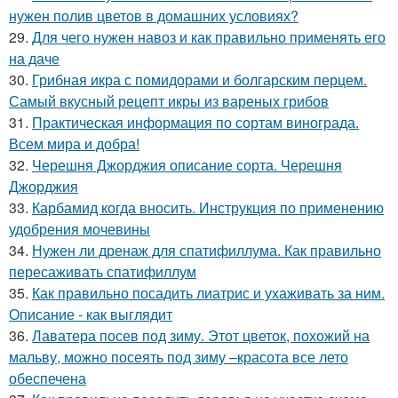
нужен полив цветов в домашних условиях?
29.
Для чего нужен навоз и как правильно применять его
на даче
30.
Грибная икра с помидорами и болгарским перцем.
Самый вкусный рецепт икры из вареных грибов
31.
Практическая информация по сортам винограда.
Всем мира и добра!
32.
Черешня Джорджия описание сорта. Черешня
Джорджия
33.
Карбамид когда вносить. Инструкция по применению
удобрения мочевины
34.
Нужен ли дренаж для спатифиллума. Как правильно
пересаживать спатифиллум
35.
Как правильно посадить лиатрис и ухаживать за ним.
Описание - как выглядит
36.
Лаватера посев под зиму. Этот цветок, похожий на
мальву, можно посеять под зиму –красота все лето
обеспечена