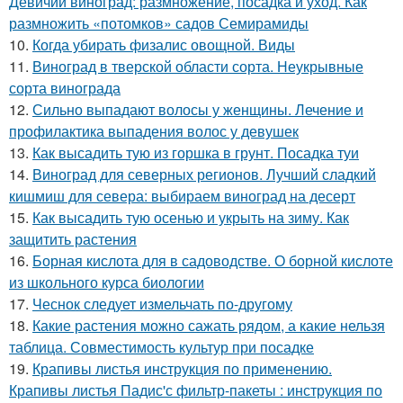
Девичий виноград: размножение, посадка и уход. Как
размножить «потомков» садов Семирамиды
10.
Когда убирать физалис овощной. Виды
11.
Виноград в тверской области сорта. Неукрывные
сорта винограда
12.
Сильно выпадают волосы у женщины. Лечение и
профилактика выпадения волос у девушек
13.
Как высадить тую из горшка в грунт. Посадка туи
14.
Виноград для северных регионов. Лучший сладкий
кишмиш для севера: выбираем виноград на десерт
15.
Как высадить тую осенью и укрыть на зиму. Как
защитить растения
16.
Борная кислота для в садоводстве. О борной кислоте
из школьного курса биологии
17.
Чеснок следует измельчать по-другому
18.
Какие растения можно сажать рядом, а какие нельзя
таблица. Совместимость культур при посадке
19.
Крапивы листья инструкция по применению.
Крапивы листья Падис'с фильтр-пакеты : инструкция по