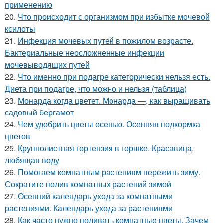
применению
20.
Что происходит с организмом при избытке мочевой
ксилоты
21.
Инфекция мочевых путей в пожилом возрасте.
Бактериальные неосложненные инфекции
мочевыводящих путей
22.
Что именно при подагре категорически нельзя есть.
Диета при подагре, что можно и нельзя (таблица)
23.
Монарда когда цветет. Монарда —, как выращивать
садовый бергамот
24.
Чем удобрить цветы осенью. Осенняя подкормка
цветов
25.
Крупнолистная гортензия в горшке. Красавица,
любящая воду
26.
Помогаем комнатным растениям пережить зиму.
Сократите полив комнатных растений зимой
27.
Осенний календарь ухода за комнатными
растениями. Календарь ухода за растениями
28.
Как часто нужно поливать комнатные цветы. Зачем