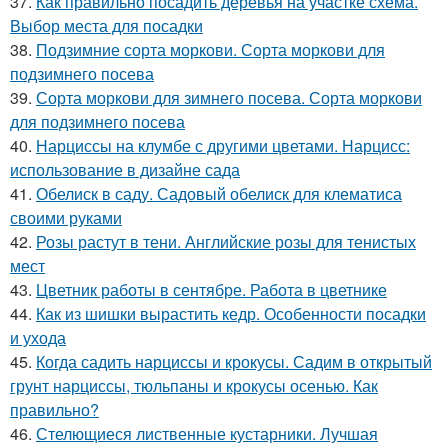
37.
Как правильно посадить деревья на участке схема.
Выбор места для посадки
38.
Подзимние сорта моркови. Сорта моркови для
подзимнего посева
39.
Сорта моркови для зимнего посева. Сорта моркови
для подзимнего посева
40.
Нарциссы на клумбе с другими цветами. Нарцисс:
использование в дизайне сада
41.
Обелиск в саду. Садовый обелиск для клематиса
своими руками
42.
Розы растут в тени. Английские розы для тенистых
мест
43.
Цветник работы в сентябре. Работа в цветнике
44.
Как из шишки вырастить кедр. Особенности посадки
и ухода
45.
Когда садить нарциссы и крокусы. Садим в открытый
грунт нарциссы, тюльпаны и крокусы осенью. Как
правильно?
46.
Стелющиеся лиственные кустарники. Лучшая