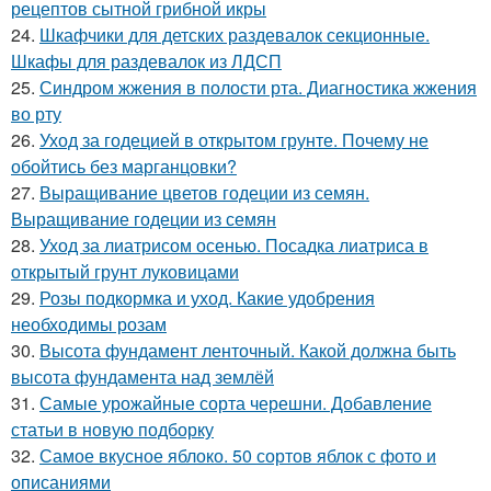
рецептов сытной грибной икры
24.
Шкафчики для детских раздевалок секционные.
Шкафы для раздевалок из ЛДСП
25.
Синдром жжения в полости рта. Диагностика жжения
во рту
26.
Уход за годецией в открытом грунте. Почему не
обойтись без марганцовки?
27.
Выращивание цветов годеции из семян.
Выращивание годеции из семян
28.
Уход за лиатрисом осенью. Посадка лиатриса в
открытый грунт луковицами
29.
Розы подкормка и уход. Какие удобрения
необходимы розам
30.
Высота фундамент ленточный. Какой должна быть
высота фундамента над землёй
31.
Самые урожайные сорта черешни. Добавление
статьи в новую подборку
32.
Самое вкусное яблоко. 50 сортов яблок с фото и
описаниями