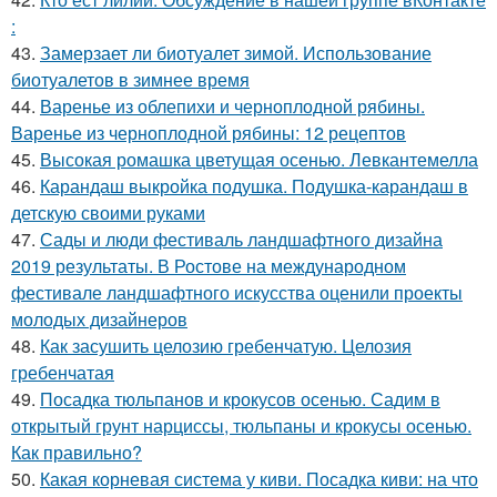
:
43.
Замерзает ли биотуалет зимой. Использование
биотуалетов в зимнее время
44.
Варенье из облепихи и черноплодной рябины.
Варенье из черноплодной рябины: 12 рецептов
45.
Высокая ромашка цветущая осенью. Левкантемелла
46.
Карандаш выкройка подушка. Подушка-карандаш в
детскую своими руками
47.
Сады и люди фестиваль ландшафтного дизайна
2019 результаты. В Ростове на международном
фестивале ландшафтного искусства оценили проекты
молодых дизайнеров
48.
Как засушить целозию гребенчатую. Целозия
гребенчатая
49.
Посадка тюльпанов и крокусов осенью. Садим в
открытый грунт нарциссы, тюльпаны и крокусы осенью.
Как правильно?
50.
Какая корневая система у киви. Посадка киви: на что