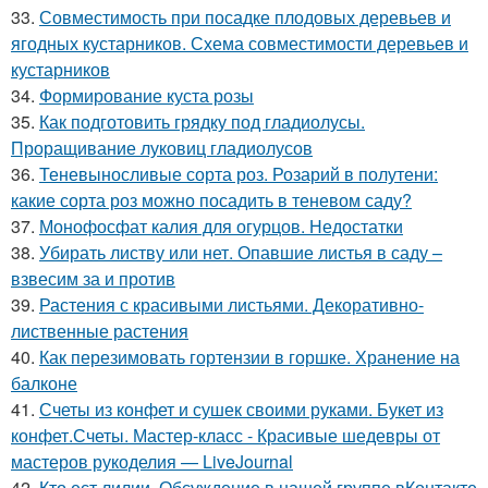
33.
Совместимость при посадке плодовых деревьев и
ягодных кустарников. Схема совместимости деревьев и
кустарников
34.
Формирование куста розы
35.
Как подготовить грядку под гладиолусы.
Проращивание луковиц гладиолусов
36.
Теневыносливые сорта роз. Розарий в полутени:
какие сорта роз можно посадить в теневом саду?
37.
Монофосфат калия для огурцов. Недостатки
38.
Убирать листву или нет. Опавшие листья в саду –
взвесим за и против
39.
Растения с красивыми листьями. Декоративно-
лиственные растения
40.
Как перезимовать гортензии в горшке. Хранение на
балконе
41.
Счеты из конфет и сушек своими руками. Букет из
конфет.Счеты. Мастер-класс - Красивые шедевры от
мастеров рукоделия — LiveJournal
42.
Кто ест лилии. Обсуждение в нашей группе вКонтакте