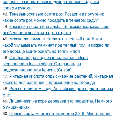
подарок: очаровательные декоративные подушки
своими руками
43.
Теневыносливые сорта роз. Розарий в полутени:
какие сорта роз можно посадить в теневом саду?
44.
Камассия лейхтлина альба. Знакомьтесь, камассия:
особенности красоты, сорта с фото
45.
Можно ли ламинат стелить на теплый пол. Как и
какой укладывать ламинат под теплый пол, и можно ли
его вообще монтировать на теплый пол
46.
Стефанандра надрезаннолистная crispa
stephanandra incisa crispa. Стефанандра
надрезаннолистная Криспа (Crispa)
47.
Янтарная кислота опрыскивание растений. Янтарная
кислота для растений – применение на огороде
48.
Розы в тенистом саду. Английские розы для тенистых
мест
49.
Лишайники на коре деревьев это паразиты. Немного
о лишайниках
50.
Новые сорта многолетних цветов 2019. Многолетние