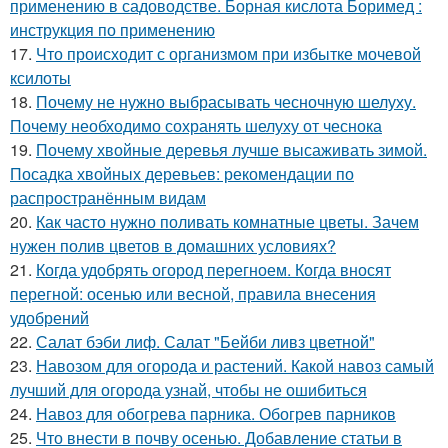
применению в садоводстве. Борная кислота Боримед :
инструкция по применению
17.
Что происходит с организмом при избытке мочевой
ксилоты
18.
Почему не нужно выбрасывать чесночную шелуху.
Почему необходимо сохранять шелуху от чеснока
19.
Почему хвойные деревья лучше высаживать зимой.
Посадка хвойных деревьев: рекомендации по
распространённым видам
20.
Как часто нужно поливать комнатные цветы. Зачем
нужен полив цветов в домашних условиях?
21.
Когда удобрять огород перегноем. Когда вносят
перегной: осенью или весной, правила внесения
удобрений
22.
Салат бэби лиф. Салат "Бейби ливз цветной"
23.
Навозом для огорода и растений. Какой навоз самый
лучший для огорода узнай, чтобы не ошибиться
24.
Навоз для обогрева парника. Обогрев парников
25.
Что внести в почву осенью. Добавление статьи в