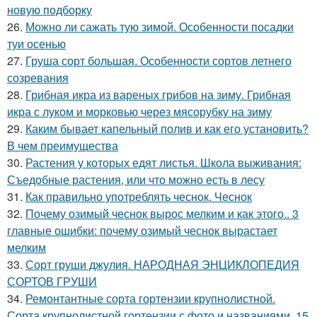
новую подборку
26.
Можно ли сажать тую зимой. Особенности посадки
туи осенью
27.
Груша сорт большая. Особенности сортов летнего
созревания
28.
Грибная икра из вареных грибов на зиму. Грибная
икра с луком и морковью через мясорубку на зиму
29.
Каким бывает капельный полив и как его установить?
В чем преимущества
30.
Растения у которых едят листья. Школа выживания:
Съедобные растения, или что можно есть в лесу
31.
Как правильно употреблять чеснок. Чеснок
32.
Почему озимый чеснок вырос мелким и как этого.. 3
главные ошибки: почему озимый чеснок вырастает
мелким
33.
Сорт груши джулия. НАРОДНАЯ ЭНЦИКЛОПЕДИЯ
СОРТОВ ГРУШИ
34.
Ремонтантные сорта гортензии крупнолистной.
Сорта крупнолистной гортензии с фото и названиями. 15