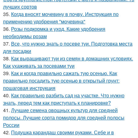
лучших сортов
35.
Когда вносят мочевину в почву. Инструкция по
применению удобрения "мочевина"
36.
Розы подкормка и уход. Какие удобрения
необходимы розам
37.
Все, что нужно знать о посеве туи. Подготовка места
для посадки
38.
Как выращивают туи из семян в домашних условиях.
Как ухаживать за посевами туи
39.
Как и когда правильно сажать тую осенью. Как
правильно посадить тую осенью в открытый грунт:
пошаговая инструкция
40.
Как правильно разбить сад на участке. Что нужно
знать, перед тем как приступать к планировке?
41.
Лучшие семена овощных культур для средней
полосы. Лучшие сорта помидор для средней полосы
России
42.
Подушка карандаш своими руками. Себе и в