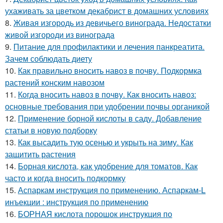
ухаживать за цветком декабрист в домашних условиях
8.
Живая изгородь из девичьего винограда. Недостатки
живой изгороди из винограда
9.
Питание для профилактики и лечения панкреатита.
Зачем соблюдать диету
10.
Как правильно вносить навоз в почву. Подкормка
растений конским навозом
11.
Когда вносить навоз в почву. Как вносить навоз:
основные требования при удобрении почвы органикой
12.
Применение борной кислоты в саду. Добавление
статьи в новую подборку
13.
Как высадить тую осенью и укрыть на зиму. Как
защитить растения
14.
Борная кислота, как удобрение для томатов. Как
часто и когда вносить подкормку
15.
Аспаркам инструкция по применению. Аспаркам-L
инъекции : инструкция по применению
16.
БОРНАЯ кислота порошок инструкция по