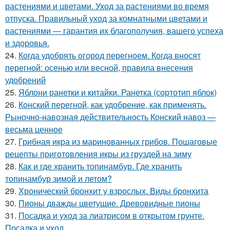
растениями и цветами. Уход за растениями во время
отпуска. Правильный уход за комнатными цветами и
растениями — гарантия их благополучия, вашего успеха
и здоровья.
24.
Когда удобрять огород перегноем. Когда вносят
перегной: осенью или весной, правила внесения
удобрений
25.
Яблони ранетки и китайки. Ранетка (сортотип яблок)
26.
Конский перегной, как удобрение, как применять.
Рыночно-навозная действительность Конский навоз —
весьма ценное
27.
Грибная икра из маринованных грибов. Пошаговые
рецепты приготовления икры из груздей на зиму
28.
Как и где хранить топинамбур. Где хранить
топинамбур зимой и летом?
29.
Хронический бронхит у взрослых. Виды бронхита
30.
Пионы дважды цветущие. Древовидные пионы
31.
Посадка и уход за лиатрисом в открытом грунте.
Посадка и уход