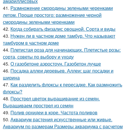
амариллисовых
41.
Размножение смородины зелеными черенками
летом. Проще простого: размножение черной
смородины зелеными черенками
42.
Когда собирать физалис овощной. Сорта и виды
43.
Нужен ли в частном доме тамбур. Что называют
тамбуром в частном доме
44.
Плетистая роза для начинающих. Плетистые розы:
сорта, советы по выбору и уходу
45.
О газобетоне аэростоун. Газобетон лучше
46.
Посадка аллеи деревьев. Аллеи: шаг посадки и
ширина
47.
Как разделить флоксы к пересадке. Как размножить
флоксы?
48.
Прострел цветок выращивание из семян.
Выращиваем прострел из семян
49.
Полив орхидеи в коре. Частота поливов
50.
Аквариум растения искусственные или живые.
Аквариум по размерам Размеры аквариума с расчетом