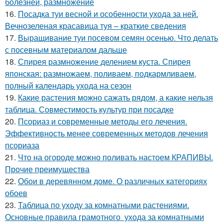
болезней, размножение
16.
Посадка туи весной и особенности ухода за ней.
Вечнозеленая красавица туя – краткие сведения
17.
Выращивание туи посевом семян осенью. Что делать
с посевным материалом дальше
18.
Спирея размножение делением куста. Спирея
японская: размножаем, поливаем, подкармливаем,
полный календарь ухода на сезон
19.
Какие растения можно сажать рядом, а какие нельзя
таблица. Совместимость культур при посадке
20.
Псориаз и современные методы его лечения.
Эффективность менее современных методов лечения
псориаза
21.
Что на огороде можно поливать настоем КРАПИВЫ.
Прочие преимущества
22.
Обои в деревянном доме. О различных категориях
обоев
23.
Таблица по уходу за комнатными растениями.
Основные правила грамотного ухода за комнатными