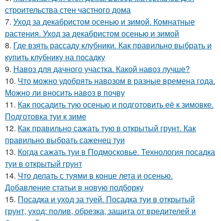
строительства стен частного дома
7.
Уход за декабристом осенью и зимой. Комнатные
растения. Уход за декабристом осенью и зимой
8.
Где взять рассаду клубники. Как правильно выбрать и
купить клубнику на посадку
9.
Навоз для дачного участка. Какой навоз лучше?
10.
Что можно удобрять навозом в разные времена года.
Можно ли вносить навоз в почву
11.
Как посадить тую осенью и подготовить её к зимовке.
Подготовка туи к зиме
12.
Как правильно сажать тую в открытый грунт. Как
правильно выбрать саженец туи
13.
Когда сажать туи в Подмосковье. Технология посадка
туи в открытый грунт
14.
Что делать с туями в конце лета и осенью.
Добавление статьи в новую подборку
15.
Посадка и уход за туей. Посадка туи в открытый
грунт, уход: полив, обрезка, защита от вредителей и