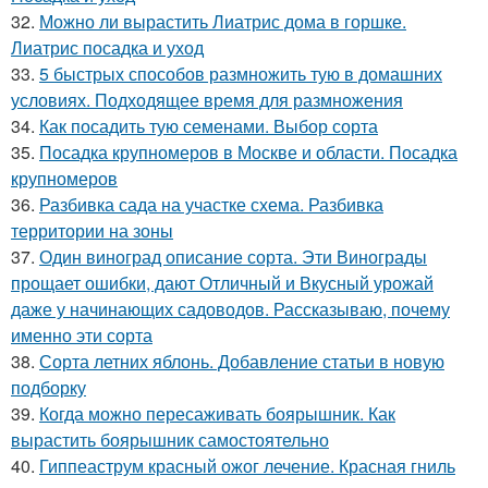
32.
Можно ли вырастить Лиатрис дома в горшке.
Лиатрис посадка и уход
33.
5 быстрых способов размножить тую в домашних
условиях. Подходящее время для размножения
34.
Как посадить тую семенами. Выбор сорта
35.
Посадка крупномеров в Москве и области. Посадка
крупномеров
36.
Разбивка сада на участке схема. Разбивка
территории на зоны
37.
Один виноград описание сорта. Эти Винограды
прощает ошибки, дают Отличный и Вкусный урожай
даже у начинающих садоводов. Рассказываю, почему
именно эти сорта
38.
Сорта летних яблонь. Добавление статьи в новую
подборку
39.
Когда можно пересаживать боярышник. Как
вырастить боярышник самостоятельно
40.
Гиппеаструм красный ожог лечение. Красная гниль