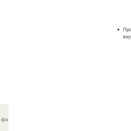
Про
вну
⇦