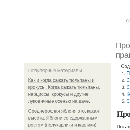
с
Про
пра
Сод
Популярные материалы
П
С
Как и когда сажать тюльпаны и
С
крокусы. Когда сажать тюльпаны,
К
нарциссы, крокусы и другие
С
луковичные осенью на даче.
Про
Среднерослая яблоня это, какая
высота. Яблони со сдержанным
ростом (полукарлики и карлики)
Посаж