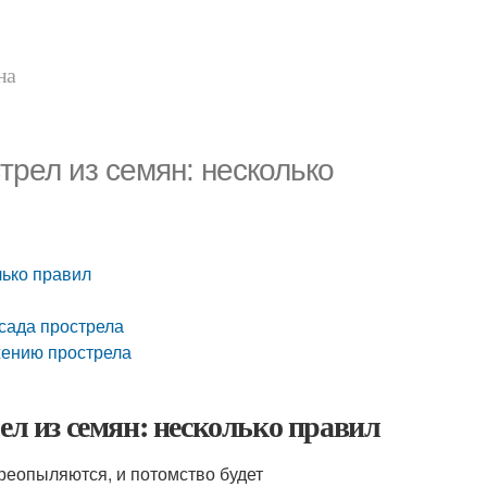
на
трел из семян: несколько
лько правил
сада прострела
жению прострела
ел из семян: несколько правил
реопыляются, и потомство будет