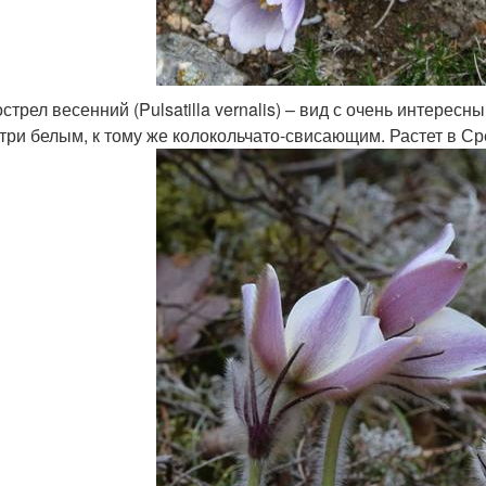
стрел весенний (Pulsatilla vernalis) – вид с очень интерес
три белым, к тому же колокольчато-свисающим. Растет в Ср