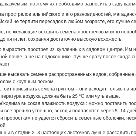
дсказуемым, поэтому их необходимо разносить в саду как 
а прострелов альпийского и его разновидностей, магаданск
йский не терпити пересадок в любом возрасте, его лучше се
е, не желающие всходить семена прострелов можно попроб
до пяти лет, сохраняя достаточно высокую всхожесть.
 вырастить прострел из, купленных в садовом центре. Им 
ной почве, а не на подоконнике. Лучше сразу после схода с
вают.
ше высевать семена распространенных видов, собранные о
олам с крупным песком.
стоит присыпать семена грунтом – они всходят только на яр
пература воздуха должна быть 25 °С или чуть выше.
бходима высокая влажность воздуха : можно поставить пос
и все прошло успешно, всходы появляются через 5–14 дне
и проросткам не удается сбросить семенные оболочки, неск
ой.
нцы в стадии 2–3 настоящих листочков лучше рассадить по