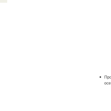
Про
осе