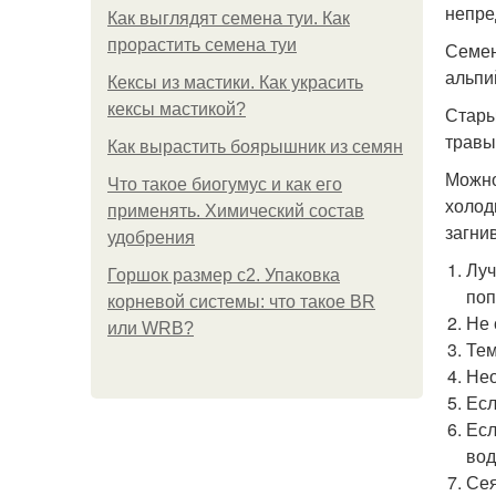
непре
Как выглядят семена туи. Как
прорастить семена туи
Семен
альпи
Кексы из мастики. Как украсить
кексы мастикой?
Стары
травы
Как вырастить боярышник из семян
Можно
Что такое биогумус и как его
холод
применять. Химический состав
загни
удобрения
Луч
Горшок размер с2. Упаковка
поп
корневой системы: что такое BR
Не 
или WRB?
Тем
Нео
Есл
Есл
вод
Сея