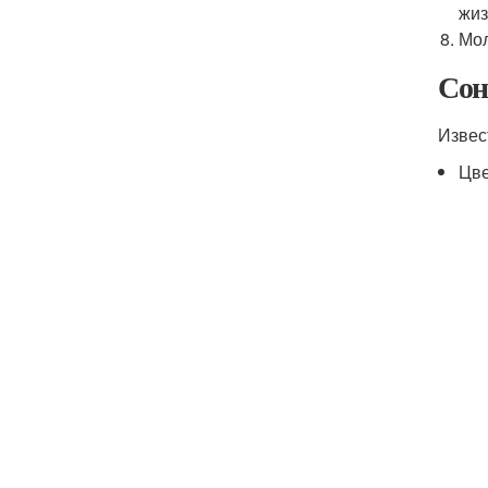
жиз
Мол
Сон
Извес
Цве