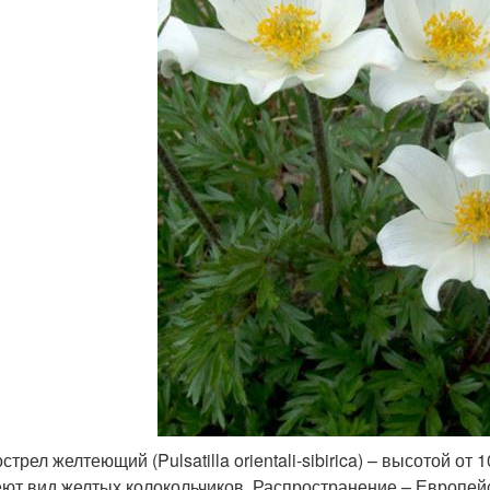
стрел желтеющий (Pulsatilla orientali-sibirica) – высотой от 
ют вид желтых колокольчиков. Распространение – Европейс