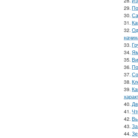
28.
Из
29.
По
30.
Са
31.
Ка
32.
Од
начин
33.
Гр
34.
Ям
35.
Ви
36.
По
37.
Со
38.
Кл
39.
Ка
харак
40.
Дв
41.
Чт
42.
Вы
43.
За
44.
Зе