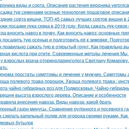
роника виды и сорта. Описание растения вероника veronic
садка туи семенами осенью технология пошаговое описани
здние сорта вишни. ТОП-45 самых лучших сортов вишни в 
оки посадки лука севка в 2019 году. Когда сажать лук-севок
гда вносить навоз в почву. Как вносить навоз: основные т
к посадить тую осенью и подготовить её к зимовке. Подготов
к правильно сажать тую в открытый грунт. Как правильно в
рная кислота при отите. Современные методы лечения Мы п
 у взрослых врача-оториноларинголога Светлану Комарову.
ать:
енома простаты симптомы и лечение у мужчин. Симптомы
оща полевого трава порошок. Хвоща полевого трава : инс
рта чайно гибридных роз для Подмосковья. Чайно-гибридн
решня высота взрослого дерева. Описание и особенности
правила внесения навоза. Виды навоза: какой брать
лонный газон минусы. Сравнение рулонного и посевного г
к сделать капельный полив для огорода своими руками. Как
иковых бутылок