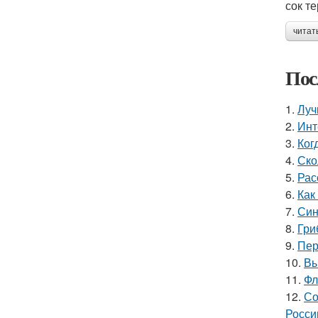
сок т
читат
Пос
1.
Луч
2.
Инт
3.
Ког
4.
Ско
5.
Рас
6.
Как
7.
Син
8.
Гри
9.
Пер
10.
Вы
11.
Фл
12.
Со
Росси