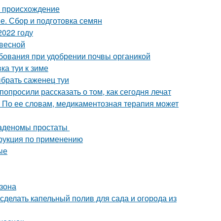
a происхождение
е. Сбор и подготовка семян
2022 году
 весной
ребования при удобрении почвы органикой
ка туи к зиме
ыбрать саженец туи
опросили рассказать о том, как сегодня лечат
 По ее словам, медикаментозная терапия может
 аденомы простаты
трукция по применению
ые
азона
 сделать капельный полив для сада и огорода из