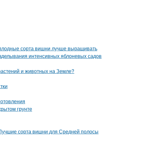
моплодные сорта вишни лучше выращивать
озделывания интенсивных яблоневых садов
 растений и животных на Земле?
тки
иготовления
крытом грунте
 Лучшие сорта вишни для Средней полосы