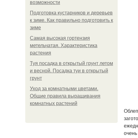
возможности
Подготовка кустарников и деревьев
к зиме. Как правильно подготовить к
зиме
Самая высокая гортензия
метельчатая. Характеристика
растения
Туя посадка в открытый грунт летом
и весной. Посадка туи в открытый
грунт
Уход за комнатными цветами.
Общие правила выращивания
комнатных растений
Облеп
загот
ежедн
очень