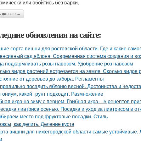
ермически или обойтись без варки.
ь дальше →
ледние обновления на сайте:
шие сорта вишни для ростовской области. Где и какие са
енсивный сад яблоня. Современная система создания и в
да подкармливать розы навозом. Удобрение роз навозом
лько видов растений встречается на земле. Сколько видов
стояние от деревьев до забора. Регламенты
 правильно посадить яблоню весной. Достоинства и недоста
гониум, какой грунт подходит. Размножение
бная икра на зиму с перцем. Грибная икра – 5 рецептов пр
есадка лиатриса осенью. Посадка и уход за лиатрисом в от
бираем место под фруктовые посадки. Стиль
оксы, как делить. Деление куста
рта вишни для нижегородской области самые устойчивые.
и