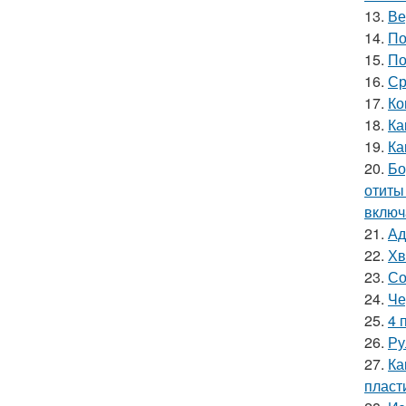
13.
Ве
14.
По
15.
По
16.
Ср
17.
Ко
18.
Ка
19.
Ка
20.
Бо
отиты
включ
21.
Ад
22.
Хв
23.
Со
24.
Че
25.
4 
26.
Ру
27.
Ка
пласт