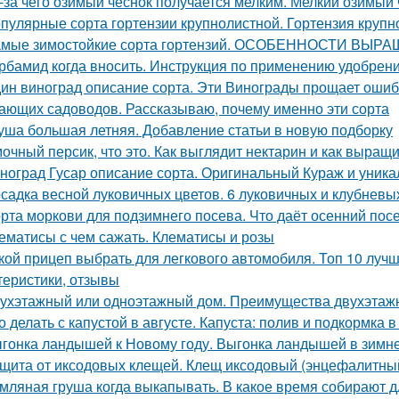
-за чего озимый чеснок получается мелким. Мелкий озимый 
пулярные сорта гортензии крупнолистной. Гортензия крупно
мые зимостойкие сорта гортензий. ОСОБЕННОСТИ В
рбамид когда вносить. Инструкция по применению удобрен
ин виноград описание сорта. Эти Винограды прощает ошиб
ающих садоводов. Рассказываю, почему именно эти сорта
уша большая летняя. Добавление статьи в новую подборку
очный персик, что это. Как выглядит нектарин и как выращ
ноград Гусар описание сорта. Оригинальный Кураж и уника
садка весной луковичных цветов. 6 луковичных и клубневы
рта моркови для подзимнего посева. Что даёт осенний пос
ематисы с чем сажать. Клематисы и розы
кой прицеп выбрать для легкового автомобиля. Топ 10 лучш
теристики, отзывы
ухэтажный или одноэтажный дом. Преимущества двухэтаж
о делать с капустой в августе. Капуста: полив и подкормка в
гонка ландышей к Новому году. Выгонка ландышей в зимн
щита от иксодовых клещей. Клещ иксодовый (энцефалитны
мляная груша когда выкапывать. В какое время собирают д