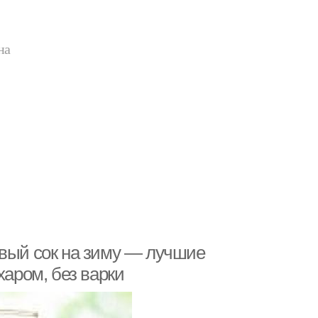
на
овый сок на зиму — лучшие
харом, без варки