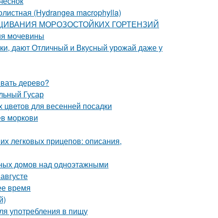
чеснок
листная (Hydrangea macrophylla)
ЫРАЩИВАНИЯ МОРОЗОСТОЙКИХ ГОРТЕНЗИЙ
ия мочевины
ки, дают Отличный и Вкусный урожай даже у
ивать дерево?
льный Гусар
х цветов для весенней посадки
ев моркови
их легковых прицепов: описания,
ных домов над одноэтажными
 августе
ее время
й)
ля употребления в пищу