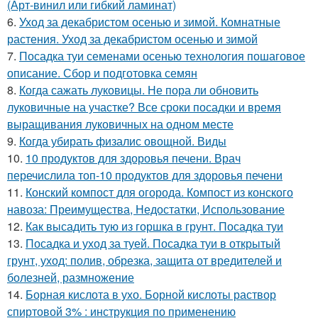
(Арт-винил или гибкий ламинат)
6.
Уход за декабристом осенью и зимой. Комнатные
растения. Уход за декабристом осенью и зимой
7.
Посадка туи семенами осенью технология пошаговое
описание. Сбор и подготовка семян
8.
Когда сажать луковицы. Не пора ли обновить
луковичные на участке? Все сроки посадки и время
выращивания луковичных на одном месте
9.
Когда убирать физалис овощной. Виды
10.
10 продуктов для здоровья печени. Врач
перечислила топ-10 продуктов для здоровья печени
11.
Конский компост для огорода. Компост из конского
навоза: Преимущества, Недостатки, Использование
12.
Как высадить тую из горшка в грунт. Посадка туи
13.
Посадка и уход за туей. Посадка туи в открытый
грунт, уход: полив, обрезка, защита от вредителей и
болезней, размножение
14.
Борная кислота в ухо. Борной кислоты раствор
спиртовой 3% : инструкция по применению