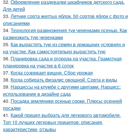
32.
Оформление раздевалки шкафчиков детского сада.
Для детей
33.
Летние сорта желтых яблок. 50 сортов яблок с фото и
описаниями
34.
Технология размножения туи черенками осенью. Как
размножить тую черенками
35.
Как вырастить тую из семян в домашних условиях и
на участке. Как самостоятельно вырастить тую
36.
Планировка сада и огорода на участка. Грамотная
планировка на участке в 6 соток
37.
Когда созревает вишня. Сбор урожая
38.
Когда собирать физалис овощной. Сорта и виды
39.
Нарциссы на клумбе с другими цветами. Нарцисс:
использование в дизайне сада
40.
Посадка земляники осенью сроки. Плюсы осенней
посадки
41.
Какой прицеп выбрать для легкового автомобиля.
Топ 10 лучших легковых прицепов: описания,
характеристики, отзывы