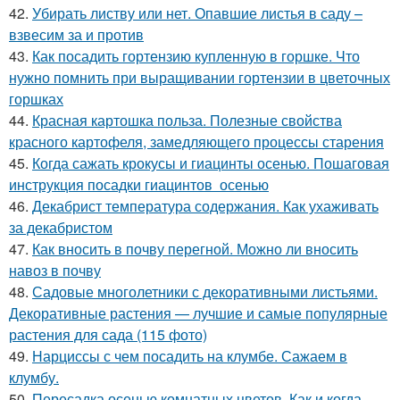
42.
Убирать листву или нет. Опавшие листья в саду –
взвесим за и против
43.
Как посадить гортензию купленную в горшке. Что
нужно помнить при выращивании гортензии в цветочных
горшках
44.
Красная картошка польза. Полезные свойства
красного картофеля, замедляющего процессы старения
45.
Когда сажать крокусы и гиацинты осенью. Пошаговая
инструкция посадки гиацинтов осенью
46.
Декабрист температура содержания. Как ухаживать
за декабристом
47.
Как вносить в почву перегной. Можно ли вносить
навоз в почву
48.
Садовые многолетники с декоративными листьями.
Декоративные растения — лучшие и самые популярные
растения для сада (115 фото)
49.
Нарциссы с чем посадить на клумбе. Сажаем в
клумбу.
50.
Пересадка осенью комнатных цветов. Как и когда