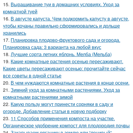
15.
Выращивание туи в домашних условиях. Уход за
комнатной туей
16.
В августе капуста. Чем подкормить капусту в августе,
чтобы кочаны правильно сформировались и дольше
хранились
17.
Планировка плодово-фруктового сада и огорода.
Планировка сада: 3 варианта на любой вкус
18.
Лучшие сорта летних яблонь. Мелба (Мельба)
19.
Какие комнатные растения осенью пересаживают.
Какие цветы пересаживают осенью: прочитайте сейчас
все советы в одной статье
20.
В чем нуждаются комнатные растения в конце осени.
21.
Зимний уход за комнатными растениями. Уход за
комнатными растениями зимой
22.
Какую пользу могут принести сорняки в саду и
огороде. Добавление статьи в новую подборку
23.
11 Способов применения компоста на участке.
Органическое удобрение компост для плодородия почвы
24.
Закапываем органику в землю или “ленивый”