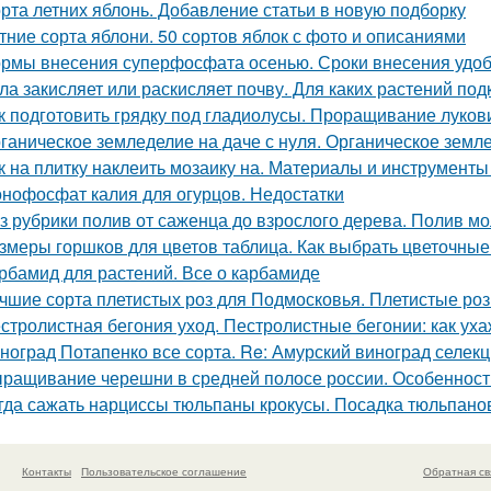
рта летних яблонь. Добавление статьи в новую подборку
тние сорта яблони. 50 сортов яблок с фото и описаниями
рмы внесения суперфосфата осенью. Сроки внесения удо
ла закисляет или раскисляет почву. Для каких растений под
к подготовить грядку под гладиолусы. Проращивание луков
ганическое земледелие на даче с нуля. Органическое землед
к на плитку наклеить мозаику на. Материалы и инструмент
нофосфат калия для огурцов. Недостатки
з рубрики полив от саженца до взрослого дерева. Полив м
змеры горшков для цветов таблица. Как выбрать цветочные
рбамид для растений. Все о карбамиде
чшие сорта плетистых роз для Подмосковья. Плетистые роз
стролистная бегония уход. Пестролистные бегонии: как ух
ноград Потапенко все сорта. Re: Амурский виноград селек
ращивание черешни в средней полосе россии. Особеннос
гда сажать нарциссы тюльпаны крокусы. Посадка тюльпанов
Контакты
Пользовательское соглашение
Обратная св