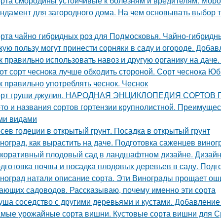
рта смородины устойчивые к болезням и вредителям. Мороз
ндамент для загородного дома. На чем основывать выбор т
рта чайно гибридных роз для Подмосковья. Чайно-гибридн
кую пользу могут принести сорняки в саду и огороде. Добав
к правильно использовать навоз и другую органику на даче.
от сорт чеснока лучше обходить стороной. Сорт чеснока Ю
к правильно употреблять чеснок. Чеснок
рт груши джулия. НАРОДНАЯ ЭНЦИКЛОПЕДИЯ СОРТОВ
то и названия сортов гортензии крупнолистной. Преимущес
ми видами
сев годеции в открытый грунт. Посадка в открытый грунт
ноград, как вырастить на даче. Подготовка саженцев виног
коративный плодовый сад в ландшафтном дизайне. Дизайн 
дготовка почвы и посадка плодовых деревьев в саду. Подг
ноград натали описание сорта. Эти Винограды прощает ош
ающих садоводов. Рассказываю, почему именно эти сорта
уша соседство с другими деревьями и кустами. Добавление
мые урожайные сорта вишни. Кустовые сорта вишни для 