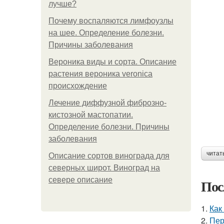
лучше?
Почему воспаляются лимфоузлы
на шее. Определение болезни.
Причины заболевания
Вероника виды и сорта. Описание
растения вероника veronica
происхождение
Лечение диффузной фиброзно-
кистозной мастопатии.
Определение болезни. Причины
заболевания
читат
Описание сортов винограда для
северных широт. Виноград на
севере описание
Пос
1.
Как
2.
Пер