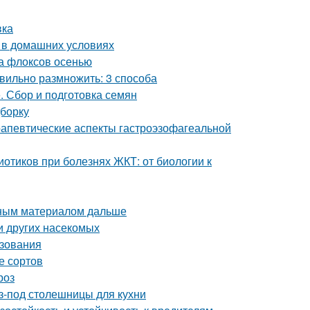
вка
д в домашних условиях
а флоксов осенью
вильно размножить: 3 способа
. Сбор и подготовка семян
дборку
апевтические аспекты гастроэзофагеальной
отиков при болезнях ЖКТ: от биологии к
вным материалом дальше
и других насекомых
ьзования
е сортов
роз
-под столешницы для кухни