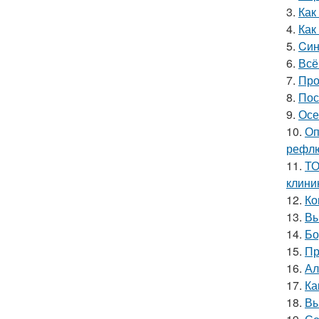
3.
Как
4.
Как
5.
Cин
6.
Всё
7.
Про
8.
Пос
9.
Осе
10.
Оп
рефлю
11.
ТО
клини
12.
Ко
13.
Вы
14.
Бо
15.
Пр
16.
Ал
17.
Ка
18.
Вы