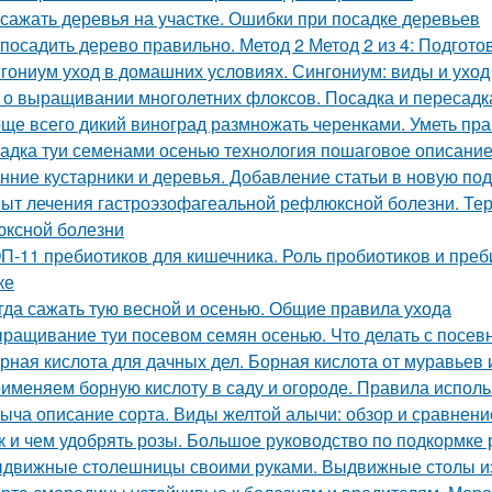
 сажать деревья на участке. Ошибки при посадке деревьев
 посадить дерево правильно. Метод 2 Метод 2 из 4: Подгото
гониум уход в домашних условиях. Сингониум: виды и ухо
 о выращивании многолетних флоксов. Посадка и пересадк
ще всего дикий виноград размножать черенками. Уметь пра
адка туи семенами осенью технология пошаговое описание
нние кустарники и деревья. Добавление статьи в новую по
ыт лечения гастроэзофагеальной рефлюксной болезни. Тер
ксной болезни
П-11 пребиотиков для кишечника. Роль пробиотиков и преби
ке
гда сажать тую весной и осенью. Общие правила ухода
ращивание туи посевом семян осенью. Что делать с посе
рная кислота для дачных дел. Борная кислота от муравьев 
именяем борную кислоту в саду и огороде. Правила испол
ыча описание сорта. Виды желтой алычи: обзор и сравнени
к и чем удобрять розы. Большое руководство по подкормке 
движные столешницы своими руками. Выдвижные столы из