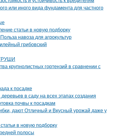
остойкость и устойчивость к вредителям
ого или иного вида фундамента для частного
ые
ление статьи в новую подборку
 Польза навоза для агрокультур
билейный грибовский
 ГРУШИ
тва крупнолистных гортензий в сравнении с
рада к посадке
деревьев в саду на всех этапах создания
отовка почвы к посадкам
ибки, дают Отличный и Вкусный урожай даже у
 статьи в новую подборку
Средней полосы