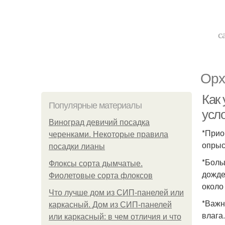
с
Орх
Как
Популярные материалы
усл
Виноград девичий посадка
*Прио
черенками. Некоторые правила
опрыс
посадки лианы
*Боль
Флоксы сорта дымчатые.
дожде
Фиолетовые сорта флоксов
около
Что лучше дом из СИП-панелей или
*Важн
каркасный. Дом из СИП-панелей
влага
или каркасный: в чем отличия и что