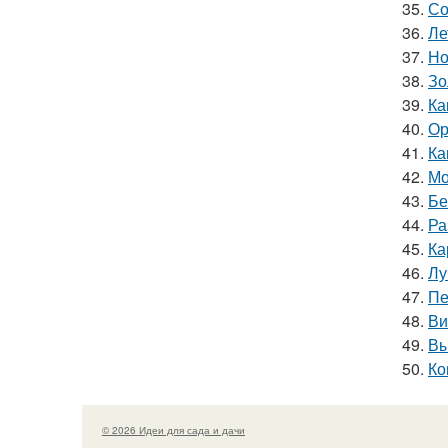
35.
Со
36.
Ле
37.
Но
38.
Зо
39.
Ка
40.
Ор
41.
Ка
42.
Мо
43.
Бе
44.
Ра
45.
Ка
46.
Лу
47.
Пе
48.
Ви
49.
Вы
50.
Ко
© 2026 Идеи для сада и дачи