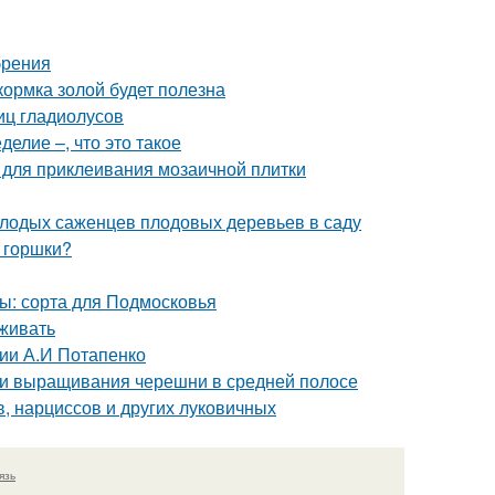
брения
кормка золой будет полезна
иц гладиолусов
елие –, что это такое
ы для приклеивания мозаичной плитки
олодых саженцев плодовых деревьев в саду
 горшки?
ы: сорта для Подмосковья
аживать
ции А.И Потапенко
ти выращивания черешни в средней полосе
, нарциссов и других луковичных
язь