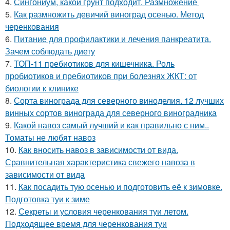
4.
Сингониум, какой грунт подходит. Размножение
5.
Как размножить девичий виноград осенью. Метод
черенкования
6.
Питание для профилактики и лечения панкреатита.
Зачем соблюдать диету
7.
ТОП-11 пребиотиков для кишечника. Роль
пробиотиков и пребиотиков при болезнях ЖКТ: от
биологии к клинике
8.
Сорта винограда для северного виноделия. 12 лучших
винных сортов винограда для северного виноградника
9.
Какой навоз самый лучший и как правильно с ним..
Томаты не любят навоз
10.
Как вносить навоз в зависимости от вида.
Сравнительная характеристика свежего навоза в
зависимости от вида
11.
Как посадить тую осенью и подготовить её к зимовке.
Подготовка туи к зиме
12.
Секреты и условия черенкования туи летом.
Подходящее время для черенкования туи