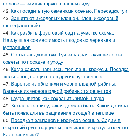
полосе — зимний фрукт в вашем саду
42.
Как посадить тую семенами осенью. Пересадка туи
43.
Защита от иксодовых клещей. Клещ иксодовый
(энцефалитный)
44.
Как разбить фруктовый сад на участке схема.
Наилучшая совместимость плодовых деревьев и
кустарников
45.
Сорта западной туи. Туя западная: лучшие сорта,
советы по посадке и уходу
46.
Когда сажать нарциссы тюльпаны крокусы. Посадка
тюльпанов, нарциссов и других луковичных
47.
Варенье из облепихи и черноплодной рябины.
Варенье из черноплодной рябины: 12 рецептов
48.
Гаура цветок, как сохранить зимой. Гаура
49.
Земля в теплицу, какая должна быть. Какой должна
быть почва для выращивания овощей в теплице
50.
Посадка тюльпанов и крокусов осенью. Садим в
открытый грунт нарциссы, тюльпаны и крокусы осенью.
Как правильно?