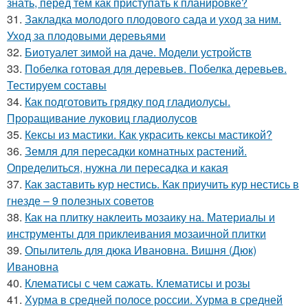
знать, перед тем как приступать к планировке?
31.
Закладка молодого плодового сада и уход за ним.
Уход за плодовыми деревьями
32.
Биотуалет зимой на даче. Модели устройств
33.
Побелка готовая для деревьев. Побелка деревьев.
Тестируем составы
34.
Как подготовить грядку под гладиолусы.
Проращивание луковиц гладиолусов
35.
Кексы из мастики. Как украсить кексы мастикой?
36.
Земля для пересадки комнатных растений.
Определиться, нужна ли пересадка и какая
37.
Как заставить кур нестись. Как приучить кур нестись в
гнезде – 9 полезных советов
38.
Как на плитку наклеить мозаику на. Материалы и
инструменты для приклеивания мозаичной плитки
39.
Опылитель для дюка Ивановна. Вишня (Дюк)
Ивановна
40.
Клематисы с чем сажать. Клематисы и розы
41.
Хурма в средней полосе россии. Хурма в средней