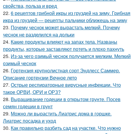
свойства, польза и вред
22.
6 рецептов грибной икры из груздей на зиму. Грибная
икра из груздей — рецепты пальчики оближешь на зиму
23.
Почему чеснок может вырастать мелкий. Почему
чеснок не разделился на дольки
24.
Какие продукты влияют на запах тела. Названы
продукты, которые заставляют потеть и плохо пахнуть
25.
Из-за чего озимый чеснок получается мелким. Мелкий
озимый чеснок
26.
Гортензия крупнолистная сорт Эндлесс Саммер.
Описание гортензии Вечное лето
27.
Острые респираторные вирусные инфекции. Что
такое ОРВИ, ОРИ и ОРЗ?
28.
Выращивание годеции в открытом грунте. Посев
семян годеции в грунт
29.
Можно ли вырастить Лиатрис дома в горшке.
Лиатрис посадка и уход
30.
Как правильно разбить сад на участке. Что нужно