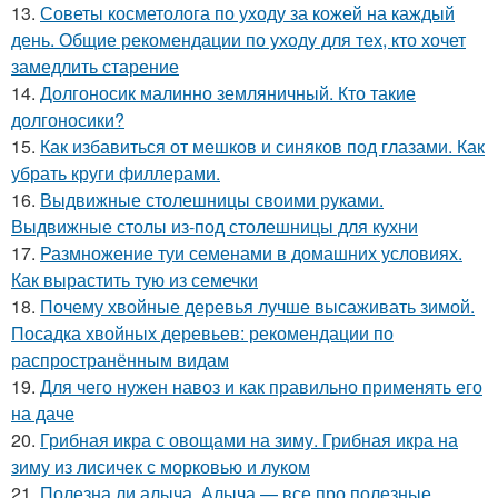
13.
Советы косметолога по уходу за кожей на каждый
день. Общие рекомендации по уходу для тех, кто хочет
замедлить старение
14.
Долгоносик малинно земляничный. Кто такие
долгоносики?
15.
Как избавиться от мешков и синяков под глазами. Как
убрать круги филлерами.
16.
Выдвижные столешницы своими руками.
Выдвижные столы из-под столешницы для кухни
17.
Размножение туи семенами в домашних условиях.
Как вырастить тую из семечки
18.
Почему хвойные деревья лучше высаживать зимой.
Посадка хвойных деревьев: рекомендации по
распространённым видам
19.
Для чего нужен навоз и как правильно применять его
на даче
20.
Грибная икра с овощами на зиму. Грибная икра на
зиму из лисичек с морковью и луком
21.
Полезна ли алыча. Алыча — все про полезные