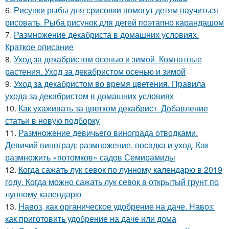
6.
Рисунки рыбы для срисовки помогут детям научиться
рисовать. Рыба рисунок для детей поэтапно карандашом
7.
Размножение декабриста в домашних условиях.
Краткое описание
8.
Уход за декабристом осенью и зимой. Комнатные
растения. Уход за декабристом осенью и зимой
9.
Уход за декабристом во время цветения. Правила
ухода за декабристом в домашних условиях
10.
Как ухаживать за цветком декабрист. Добавление
статьи в новую подборку
11.
Размножение девичьего винограда отводками.
Девичий виноград: размножение, посадка и уход. Как
размножить «потомков» садов Семирамиды
12.
Когда сажать лук севок по лунному календарю в 2019
году. Когда можно сажать лук севок в открытый грунт по
лунному календарю
13.
Навоз, как органическое удобрение на даче. Навоз:
как приготовить удобрение на даче или дома