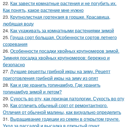
22.
Как завести комнатные растения и не погубить их.
Как понять, какое растение мне нужно
23.
Крупнолистная гортензия в горшке. Красавица,
любящая воду
24.
Как ухаживать за комнатными растениями зимой
25.
Груша сорт большая. Особенности сортов летнего
созревания
26.
Особенности посадки хвойных крупномеров зимой.
Зимняя посадка хвойных крупномеров: бережно и
безопасно
27.
Лучшие рецепты грибной икры на зиму. Рецепт
приготовления грибной икры на зиму из опят
28.
Как и где хранить топинамбур. Где хранить
топинамбур зимой и летом?
29.
Сухость во рту, как признак патологии. Сухость во рту
30.
Как отличить обычный сорт от ремонтантного.
Отличия от обычной малины, как визуально определить
31.
Выращивание годеции из семян в открытом грунте.
Уход за рассадой и высадка в открытый грунт