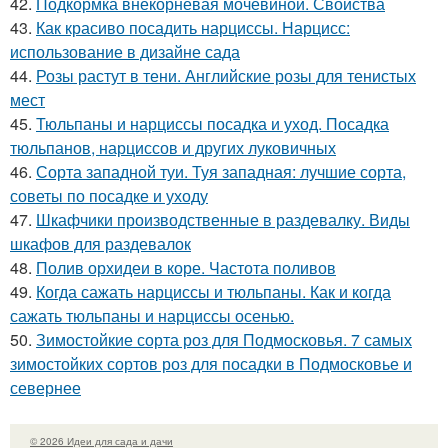
42.
Подкормка внекорневая мочевиной. Свойства
43.
Как красиво посадить нарциссы. Нарцисс:
использование в дизайне сада
44.
Розы растут в тени. Английские розы для тенистых
мест
45.
Тюльпаны и нарциссы посадка и уход. Посадка
тюльпанов, нарциссов и других луковичных
46.
Сорта западной туи. Туя западная: лучшие сорта,
советы по посадке и уходу
47.
Шкафчики производственные в раздевалку. Виды
шкафов для раздевалок
48.
Полив орхидеи в коре. Частота поливов
49.
Когда сажать нарциссы и тюльпаны. Как и когда
сажать тюльпаны и нарциссы осенью.
50.
Зимостойкие сорта роз для Подмосковья. 7 самых
зимостойких сортов роз для посадки в Подмосковье и
севернее
© 2026 Идеи для сада и дачи