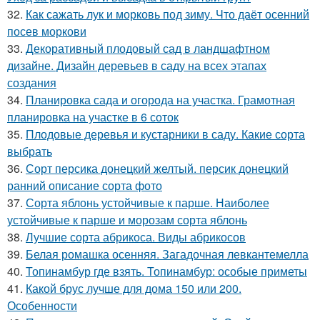
32.
Как сажать лук и морковь под зиму. Что даёт осенний
посев моркови
33.
Декоративный плодовый сад в ландшафтном
дизайне. Дизайн деревьев в саду на всех этапах
создания
34.
Планировка сада и огорода на участка. Грамотная
планировка на участке в 6 соток
35.
Плодовые деревья и кустарники в саду. Какие сорта
выбрать
36.
Сорт персика донецкий желтый. персик донецкий
ранний описание сорта фото
37.
Сорта яблонь устойчивые к парше. Наиболее
устойчивые к парше и морозам сорта яблонь
38.
Лучшие сорта абрикоса. Виды абрикосов
39.
Белая ромашка осенняя. Загадочная левкантемелла
40.
Топинамбур где взять. Топинамбур: особые приметы
41.
Какой брус лучше для дома 150 или 200.
Особенности