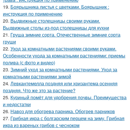
19.
Боярышника листья с цветками. Боярышник :
инструкция по применению
20.
Выдвижные столешницы своими руками.
Выдвижные столы из-под столешницы для кухни
21.
Груша зимние сорта. Отечественные зимние сорта
груши
22.
Уход за комнатными растениями своими руками.
Особенности ухода за комнатными растениями: приемы
полива (с фото и видео)
23.
Зимний уход за комнатными растениями. Уход за
комнатными растениями зимой
24.
Левкантемелла поздняя или хризантема осенняя
поздняя. Что же это за растение?
25.
Куриный помёт для удобрения почвы. Преимущества
и недостатки
26.
Навоз для обогрева парника. Обогрев парников
27.
Грибная икра с болгарским перцем на зиму. Грибная
икра из вареных грибов с чесноком