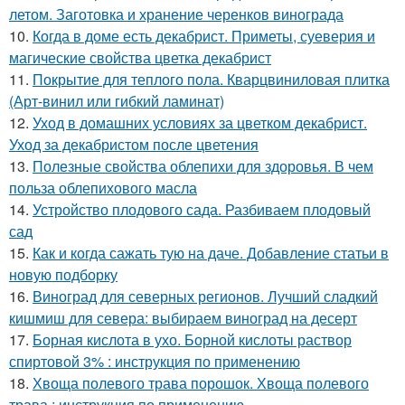
летом. Заготовка и хранение черенков винограда
10.
Когда в доме есть декабрист. Приметы, суеверия и
магические свойства цветка декабрист
11.
Покрытие для теплого пола. Кварцвиниловая плитка
(Арт-винил или гибкий ламинат)
12.
Уход в домашних условиях за цветком декабрист.
Уход за декабристом после цветения
13.
Полезные свойства облепихи для здоровья. В чем
польза облепихового масла
14.
Устройство плодового сада. Разбиваем плодовый
сад
15.
Как и когда сажать тую на даче. Добавление статьи в
новую подборку
16.
Виноград для северных регионов. Лучший сладкий
кишмиш для севера: выбираем виноград на десерт
17.
Борная кислота в ухо. Борной кислоты раствор
спиртовой 3% : инструкция по применению
18.
Хвоща полевого трава порошок. Хвоща полевого
трава : инструкция по применению