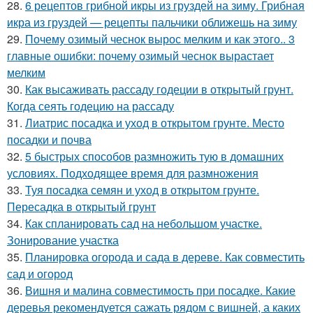
28.
6 рецептов грибной икры из груздей на зиму. Грибная
икра из груздей — рецепты пальчики оближешь на зиму
29.
Почему озимый чеснок вырос мелким и как этого.. 3
главные ошибки: почему озимый чеснок вырастает
мелким
30.
Как высаживать рассаду годеции в открытый грунт.
Когда сеять годецию на рассаду
31.
Лиатрис посадка и уход в открытом грунте. Место
посадки и почва
32.
5 быстрых способов размножить тую в домашних
условиях. Подходящее время для размножения
33.
Туя посадка семян и уход в открытом грунте.
Пересадка в открытый грунт
34.
Как спланировать сад на небольшом участке.
Зонирование участка
35.
Планировка огорода и сада в дереве. Как совместить
сад и огород
36.
Вишня и малина совместимость при посадке. Какие
деревья рекомендуется сажать рядом с вишней, а каких