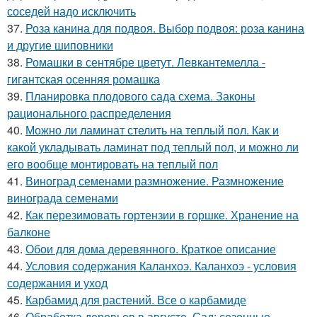
соседей надо исключить
37.
Роза канина для подвоя. Выбор подвоя: роза канина
и другие шиповники
38.
Ромашки в сентябре цветут. Левкантемелла -
гигантская осенняя ромашка
39.
Планировка плодового сада схема. Законы
рационального распределения
40.
Можно ли ламинат стелить на теплый пол. Как и
какой укладывать ламинат под теплый пол, и можно ли
его вообще монтировать на теплый пол
41.
Виноград семенами размножение. Размножение
винограда семенами
42.
Как перезимовать гортензии в горшке. Хранение на
балконе
43.
Обои для дома деревянного. Краткое описание
44.
Условия содержания Каланхоэ. Каланхоэ - условия
содержания и уход
45.
Карбамид для растений. Все о карбамиде
46.
Обработка деревьев в августе. Сад: сезонные