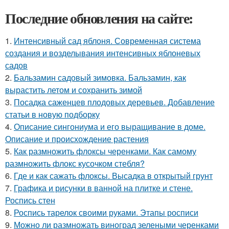
Последние обновления на сайте:
1.
Интенсивный сад яблоня. Современная система
создания и возделывания интенсивных яблоневых
садов
2.
Бальзамин садовый зимовка. Бальзамин, как
вырастить летом и сохранить зимой
3.
Посадка саженцев плодовых деревьев. Добавление
статьи в новую подборку
4.
Описание сингониума и его выращивание в доме.
Описание и происхождение растения
5.
Как размножить флоксы черенками. Как самому
размножить флокс кусочком стебля?
6.
Где и как сажать флоксы. Высадка в открытый грунт
7.
Графика и рисунки в ванной на плитке и стене.
Роспись стен
8.
Роспись тарелок своими руками. Этапы росписи
9.
Можно ли размножать виноград зелеными черенками