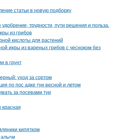
ление статьи в новую подборку
 удобрение, трудности, пути решения и польза.
кры из грибов
рной кислоты для растений
ной икры из вареных грибов с чесноком без
и в грунт
рный: уход за сортом
ция по пос адке туи весной и летом
ивать за посевами туи
я красная
мляники кипятком
 алычи