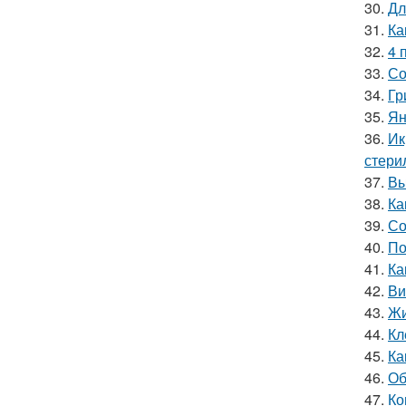
30.
Дл
31.
Ка
32.
4 
33.
Со
34.
Гр
35.
Ян
36.
Ик
стери
37.
Вы
38.
Ка
39.
Со
40.
По
41.
Ка
42.
Ви
43.
Жи
44.
Кл
45.
Ка
46.
Об
47.
Ко