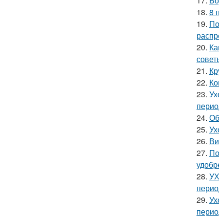
17.
Бо
18.
8 
19.
По
распр
20.
Ка
совет
21.
Кр
22.
Ко
23.
Ух
перио
24.
Об
25.
Ух
26.
Ви
27.
По
удобр
28.
УХ
перио
29.
Ух
перио