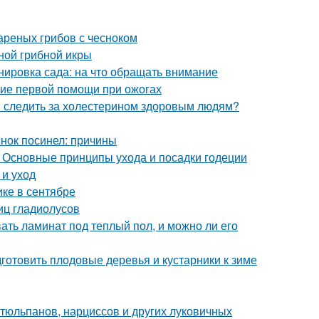
вареных грибов с чесноком
ной грибной икры
нировка сада: на что обращать внимание
ние первой помощи при ожогах
и следить за холестерином здоровым людям?
нок посинел: причины
. Основные принципы ухода и посадки годеции
 и уход
ике в сентябре
иц гладиолусов
вать ламинат под теплый пол, и можно ли его
дготовить плодовые деревья и кустарники к зиме
тюльпанов, нарциссов и других луковичных