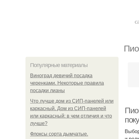
с
Пио
Популярные материалы
Виноград девичий посадка
черенками. Некоторые правила
посадки лианы
Что лучше дом из СИП-панелей или
каркасный. Дом из СИП-панелей
Пио
или каркасный: в чем отличия и что
пок
лучше?
Выбор
Флоксы сорта дымчатые.
и ред