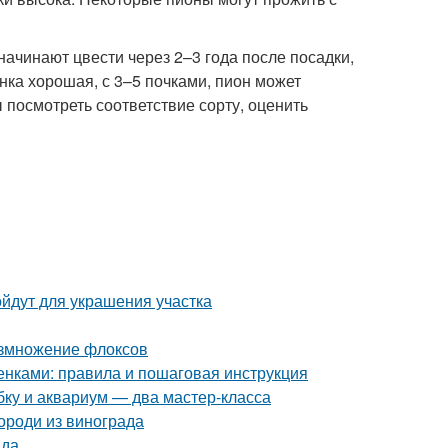
ачинают цвести через 2–3 года после посадки,
енка хорошая, с 3–5 почками, пион может
ы посмотреть соответствие сорту, оценить
йдут для украшения участка
азмножение флоксов
нками: правила и пошаговая инструкция
ку и аквариум — два мастер-класса
ороди из винограда
ада