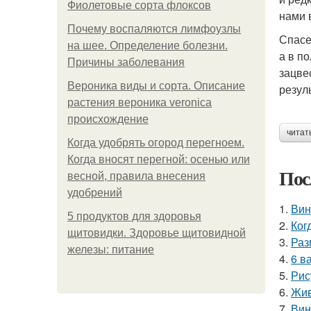
Фиолетовые сорта флоксов
нами 
Почему воспаляются лимфоузлы
Спасе
на шее. Определение болезни.
а в п
Причины заболевания
зацве
Вероника виды и сорта. Описание
резуль
растения вероника veronica
происхождение
читат
Когда удобрять огород перегноем.
Когда вносят перегной: осенью или
Пос
весной, правила внесения
удобрений
1.
Вин
5 продуктов для здоровья
2.
Ког
щитовидки. Здоровье щитовидной
3.
Раз
железы: питание
4.
6 в
5.
Рис
6.
Жив
7.
Вин