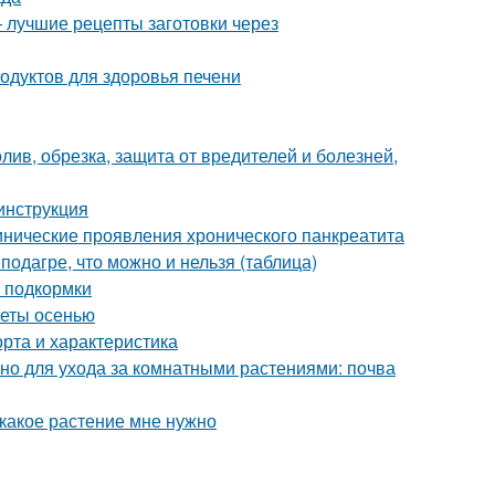
— лучшие рецепты заготовки через
родуктов для здоровья печени
олив, обрезка, защита от вредителей и болезней,
 инструкция
нические проявления хронического панкреатита
подагре, что можно и нельзя (таблица)
 подкормки
веты осенью
рта и характеристика
но для ухода за комнатными растениями: почва
, какое растение мне нужно