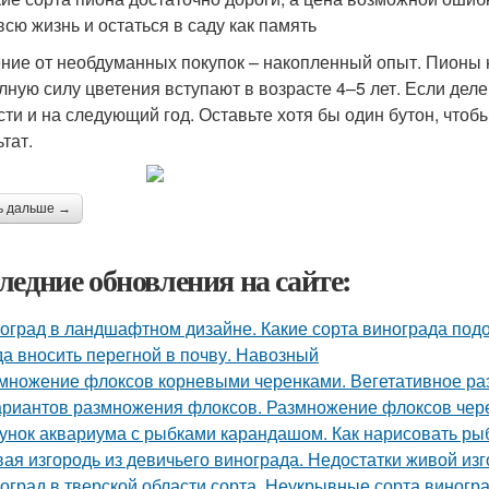
всю жизнь и остаться в саду как память
ние от необдуманных покупок – накопленный опыт. Пионы н
олную силу цветения вступают в возрасте 4–5 лет. Если дел
сти и на следующий год. Оставьте хотя бы один бутон, чтоб
тат.
ь дальше →
ледние обновления на сайте:
оград в ландшафтном дизайне. Какие сорта винограда подо
да вносить перегной в почву. Навозный
множение флоксов корневыми черенками. Вегетативное р
ариантов размножения флоксов. Размножение флоксов чере
унок аквариума с рыбками карандашом. Как нарисовать рыб
ая изгородь из девичьего винограда. Недостатки живой изг
оград в тверской области сорта. Неукрывные сорта виногр