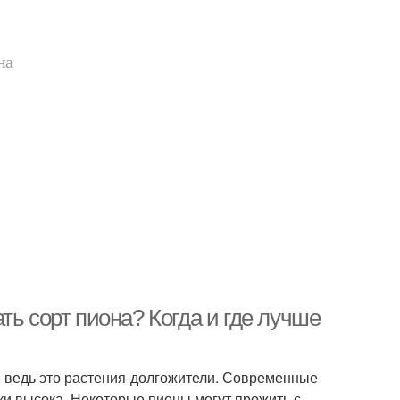
на
ть сорт пиона? Когда и где лучше
, ведь это растения-долгожители. Современные
ки высока. Некоторые пионы могут прожить с