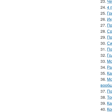
23.
Че
24.
4 
25.
Гр
26.
Ик
27.
Пр
28.
Ср
29.
Пр
30.
Си
31.
По
32.
Го
33.
Мо
34.
Ра
35.
Ка
36.
Мо
вообщ
37.
По
38.
То
39.
Ка
40.
Ко