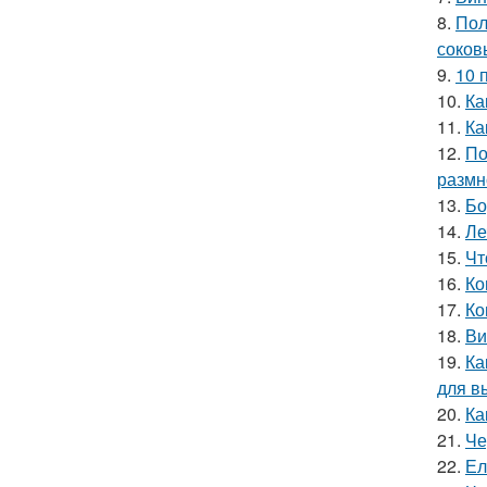
8.
Пол
соков
9.
10 
10.
Ка
11.
Ка
12.
По
размн
13.
Бо
14.
Ле
15.
Чт
16.
Ко
17.
Ко
18.
Ви
19.
Ка
для в
20.
Ка
21.
Че
22.
Ел