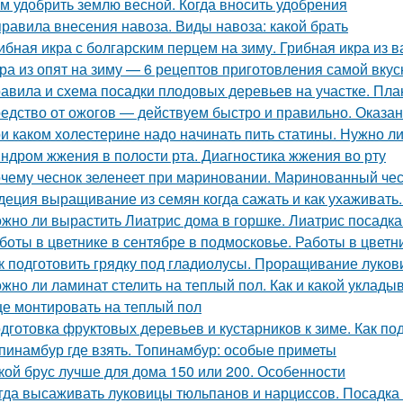
м удобрить землю весной. Когда вносить удобрения
правила внесения навоза. Виды навоза: какой брать
ибная икра с болгарским перцем на зиму. Грибная икра из 
ра из опят на зиму — 6 рецептов приготовления самой вкус
авила и схема посадки плодовых деревьев на участке. Пла
едство от ожогов ― действуем быстро и правильно. Оказа
и каком холестерине надо начинать пить статины. Нужно л
ндром жжения в полости рта. Диагностика жжения во рту
чему чеснок зеленеет при мариновании. Маринованный чес
деция выращивание из семян когда сажать и как ухаживать
жно ли вырастить Лиатрис дома в горшке. Лиатрис посадка
боты в цветнике в сентябре в подмосковье. Работы в цветн
к подготовить грядку под гладиолусы. Проращивание луков
жно ли ламинат стелить на теплый пол. Как и какой уклады
е монтировать на теплый пол
дготовка фруктовых деревьев и кустарников к зиме. Как по
пинамбур где взять. Топинамбур: особые приметы
кой брус лучше для дома 150 или 200. Особенности
гда высаживать луковицы тюльпанов и нарциссов. Посадка 