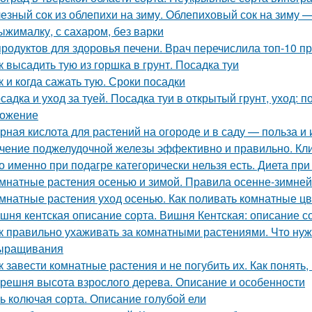
езный сок из облепихи на зиму. Облепиховый сок на зиму 
ыжималку, с сахаром, без варки
продуктов для здоровья печени. Врач перечислила топ-10 п
к высадить тую из горшка в грунт. Посадка туи
к и когда сажать тую. Сроки посадки
садка и уход за туей. Посадка туи в открытый грунт, уход: п
ожение
рная кислота для растений на огороде и в саду — польза и
чение поджелудочной железы эффективно и правильно. Кли
о именно при подагре категорически нельзя есть. Диета при 
мнатные растения осенью и зимой. Правила осенне-зимней
мнатные растения уход осенью. Как поливать комнатные ц
шня кентская описание сорта. Вишня Кентская: описание со
к правильно ухаживать за комнатными растениями. Что нуж
ыращивания
к завести комнатные растения и не погубить их. Как понять
решня высота взрослого дерева. Описание и особенности
ь колючая сорта. Описание голубой ели