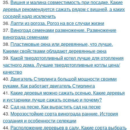
35.
Вишня и малина совместимость при посадке. Какие
деревья рекомендуется сажать рядом с вишней, а каких
соседей надо исключить
36.
Лапти из рогоза. Рогоз на все случаи жизни
37.
Виноград семенами размножение. Размножение
винограда семенами
38.
Пластиковые окна или деревянные, что лучше.
Какими свойствами обладают деревянные окна
39.
Какой твердотопливный котел лучше для отопления
частного дома. Лучшие твердотопливные котлы цена/
качество
40.
Двигатель Стирлинга большой мощности своими
руками. Как работает двигатель Стирлинга
41.
Какие деревья можно сажать осенью. Какие деревья
и кустарники лучше сажать осенью и почему?
42.
Сад на песке. Как вырастить сад на песке
43.
Морозостойкие сорта винограда ранние. История
создания и особенности селекции
44.
Расположение деревьев в саду. Какие сорта выбрать