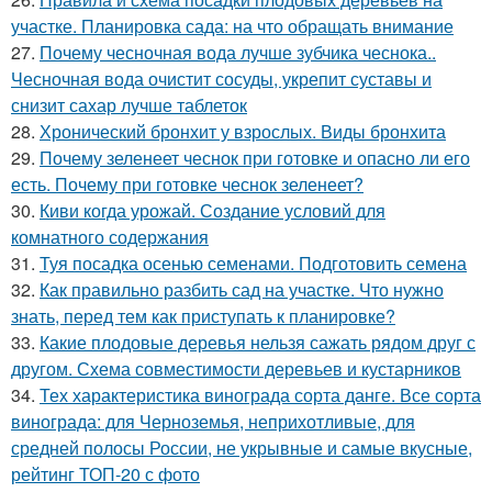
участке. Планировка сада: на что обращать внимание
27.
Почему чесночная вода лучше зубчика чеснока..
Чесночная вода очистит сосуды, укрепит суставы и
снизит сахар лучше таблеток
28.
Хронический бронхит у взрослых. Виды бронхита
29.
Почему зеленеет чеснок при готовке и опасно ли его
есть. Почему при готовке чеснок зеленеет?
30.
Киви когда урожай. Создание условий для
комнатного содержания
31.
Туя посадка осенью семенами. Подготовить семена
32.
Как правильно разбить сад на участке. Что нужно
знать, перед тем как приступать к планировке?
33.
Какие плодовые деревья нельзя сажать рядом друг с
другом. Схема совместимости деревьев и кустарников
34.
Тех характеристика винограда сорта данге. Все сорта
винограда: для Черноземья, неприхотливые, для
средней полосы России, не укрывные и самые вкусные,
рейтинг ТОП-20 с фото