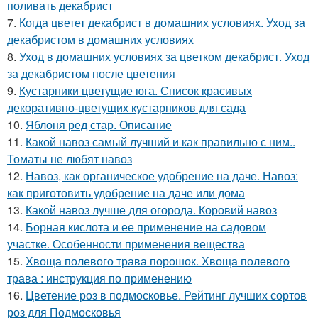
поливать декабрист
7.
Когда цветет декабрист в домашних условиях. Уход за
декабристом в домашних условиях
8.
Уход в домашних условиях за цветком декабрист. Уход
за декабристом после цветения
9.
Кустарники цветущие юга. Список красивых
декоративно-цветущих кустарников для сада
10.
Яблоня ред стар. Описание
11.
Какой навоз самый лучший и как правильно с ним..
Томаты не любят навоз
12.
Навоз, как органическое удобрение на даче. Навоз:
как приготовить удобрение на даче или дома
13.
Какой навоз лучше для огорода. Коровий навоз
14.
Борная кислота и ее применение на садовом
участке. Особенности применения вещества
15.
Хвоща полевого трава порошок. Хвоща полевого
трава : инструкция по применению
16.
Цветение роз в подмосковье. Рейтинг лучших сортов
роз для Подмосковья