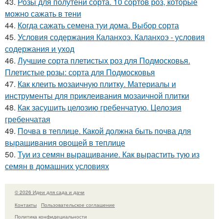
43.
Розы для полутени сорта. 10 сортов роз, которые
можно сажать в тени
44.
Когда сажать семена туи дома. Выбор сорта
45.
Условия содержания Каланхоэ. Каланхоэ - условия
содержания и уход
46.
Лучшие сорта плетистых роз для Подмосковья.
Плетистые розы: сорта для Подмосковья
47.
Как клеить мозаичную плитку. Материалы и
инструменты для приклеивания мозаичной плитки
48.
Как засушить целозию гребенчатую. Целозия
гребенчатая
49.
Почва в теплице. Какой должна быть почва для
выращивания овощей в теплице
50.
Туи из семян выращивание. Как вырастить тую из
семян в домашних условиях
© 2026 Идеи для сада и дачи
Контакты
Пользовательское соглашение
Политика конфидециальности