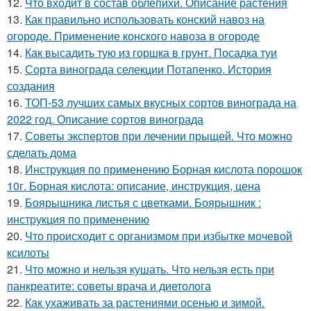
12.
Что входит в состав облепихи. Описание растения
13.
Как правильно использовать конский навоз на
огороде. Применение конского навоза в огороде
14.
Как высадить тую из горшка в грунт. Посадка туи
15.
Сорта винограда селекции Потапенко. История
создания
16.
ТОП-53 лучших самых вкусных сортов винограда на
2022 год. Описание сортов винограда
17.
Советы экспертов при лечении прыщей. Что можно
сделать дома
18.
Инструкция по применению Борная кислота порошок
10г. Борная кислота: описание, инструкция, цена
19.
Боярышника листья с цветками. Боярышник :
инструкция по применению
20.
Что происходит с организмом при избытке мочевой
ксилоты
21.
Что можно и нельзя кушать. Что нельзя есть при
панкреатите: советы врача и диетолога
22.
Как ухаживать за растениями осенью и зимой.