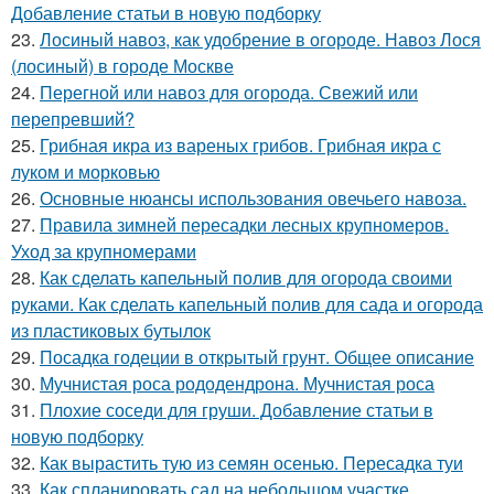
Добавление статьи в новую подборку
23.
Лосиный навоз, как удобрение в огороде. Навоз Лося
(лосиный) в городе Москве
24.
Перегной или навоз для огорода. Свежий или
перепревший?
25.
Грибная икра из вареных грибов. Грибная икра с
луком и морковью
26.
Основные нюансы использования овечьего навоза.
27.
Правила зимней пересадки лесных крупномеров.
Уход за крупномерами
28.
Как сделать капельный полив для огорода своими
руками. Как сделать капельный полив для сада и огорода
из пластиковых бутылок
29.
Посадка годеции в открытый грунт. Общее описание
30.
Мучнистая роса рододендрона. Мучнистая роса
31.
Плохие соседи для груши. Добавление статьи в
новую подборку
32.
Как вырастить тую из семян осенью. Пересадка туи
33.
Как спланировать сад на небольшом участке.