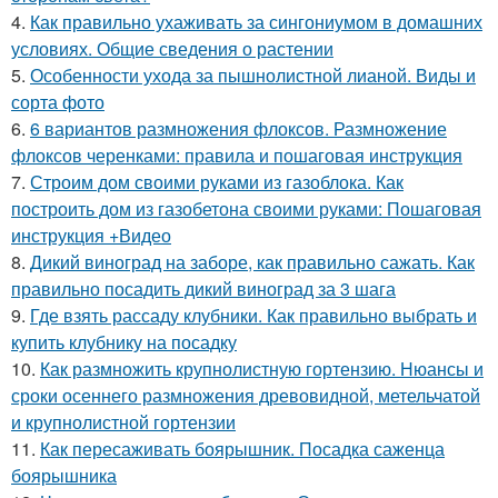
4.
Как правильно ухаживать за сингониумом в домашних
условиях. Общие сведения о растении
5.
Особенности ухода за пышнолистной лианой. Виды и
сорта фото
6.
6 вариантов размножения флоксов. Размножение
флоксов черенками: правила и пошаговая инструкция
7.
Строим дом своими руками из газоблока. Как
построить дом из газобетона своими руками: Пошаговая
инструкция +Видео
8.
Дикий виноград на заборе, как правильно сажать. Как
правильно посадить дикий виноград за 3 шага
9.
Где взять рассаду клубники. Как правильно выбрать и
купить клубнику на посадку
10.
Как размножить крупнолистную гортензию. Нюансы и
сроки осеннего размножения древовидной, метельчатой
и крупнолистной гортензии
11.
Как пересаживать боярышник. Посадка саженца
боярышника