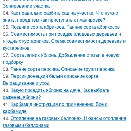
Зонирование участка
34.
Как правильно разбить сад на участке. Что нужно
знать, перед тем как приступать к планировке?
35.
Поздние сорта абрикоса. Ранние сорта абрикосов
36.
Совместимость при посадке плодовых деревьев и
ягодных кустарников. Схема совместимости деревьев и
кустарников
37.
Сорта летних яблонь. Добавление статьи в новую
подборку
38.
Ранние сорта персика. Описание групп персика
39.
Персик донецкий белый описание сорта.
Выращивание и уход
40.
Какую посадить яблоню на даче. Как выбрать
саженец яблони?
41.
Карбамид инструкция по применению. Все о
карбамиде
42.
Отопление на газовых баллонах. Нюансы отопления
газовыми баллонами