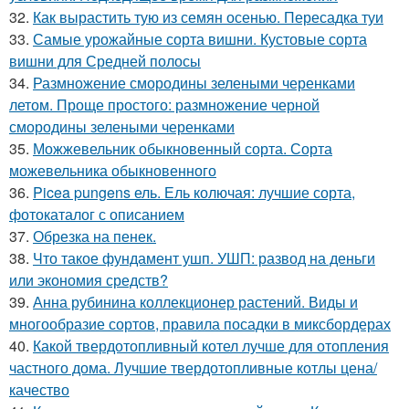
32.
Как вырастить тую из семян осенью. Пересадка туи
33.
Самые урожайные сорта вишни. Кустовые сорта
вишни для Средней полосы
34.
Размножение смородины зелеными черенками
летом. Проще простого: размножение черной
смородины зелеными черенками
35.
Можжевельник обыкновенный сорта. Сорта
можевельника обыкновенного
36.
Picea pungens ель. Ель колючая: лучшие сорта,
фотокаталог с описанием
37.
Обрезка на пенек.
38.
Что такое фундамент ушп. УШП: развод на деньги
или экономия средств?
39.
Анна рубинина коллекционер растений. Виды и
многообразие сортов, правила посадки в миксбордерах
40.
Какой твердотопливный котел лучше для отопления
частного дома. Лучшие твердотопливные котлы цена/
качество