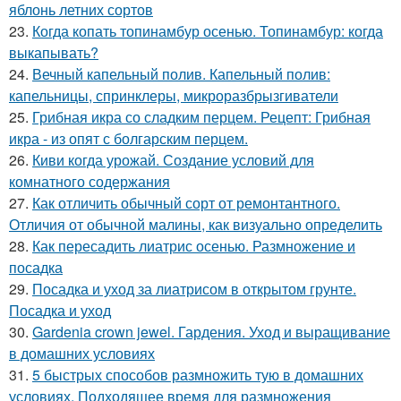
яблонь летних сортов
23.
Когда копать топинамбур осенью. Топинамбур: когда
выкапывать?
24.
Вечный капельный полив. Капельный полив:
капельницы, спринклеры, микроразбрызгиватели
25.
Грибная икра со сладким перцем. Рецепт: Грибная
икра - из опят с болгарским перцем.
26.
Киви когда урожай. Создание условий для
комнатного содержания
27.
Как отличить обычный сорт от ремонтантного.
Отличия от обычной малины, как визуально определить
28.
Как пересадить лиатрис осенью. Размножение и
посадка
29.
Посадка и уход за лиатрисом в открытом грунте.
Посадка и уход
30.
Gardenia crown jewel. Гардения. Уход и выращивание
в домашних условиях
31.
5 быстрых способов размножить тую в домашних
условиях. Подходящее время для размножения