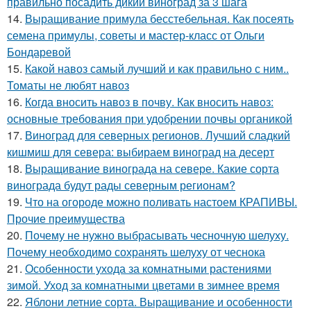
правильно посадить дикий виноград за 3 шага
14.
Выращивание примула бесстебельная. Как посеять
семена примулы, советы и мастер-класс от Ольги
Бондаревой
15.
Какой навоз самый лучший и как правильно с ним..
Томаты не любят навоз
16.
Когда вносить навоз в почву. Как вносить навоз:
основные требования при удобрении почвы органикой
17.
Виноград для северных регионов. Лучший сладкий
кишмиш для севера: выбираем виноград на десерт
18.
Выращивание винограда на севере. Какие сорта
винограда будут рады северным регионам?
19.
Что на огороде можно поливать настоем КРАПИВЫ.
Прочие преимущества
20.
Почему не нужно выбрасывать чесночную шелуху.
Почему необходимо сохранять шелуху от чеснока
21.
Особенности ухода за комнатными растениями
зимой. Уход за комнатными цветами в зимнее время
22.
Яблони летние сорта. Выращивание и особенности