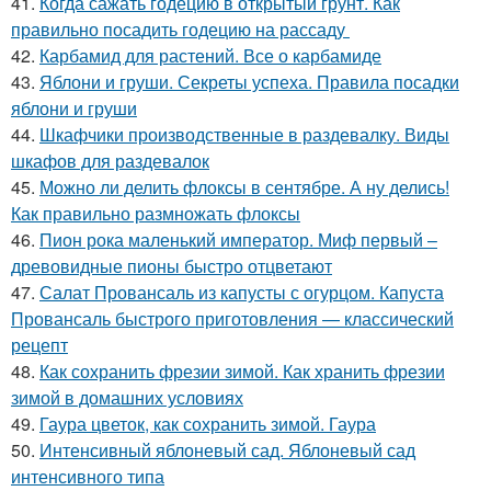
41.
Когда сажать годецию в открытый грунт. Как
правильно посадить годецию на рассаду
42.
Карбамид для растений. Все о карбамиде
43.
Яблони и груши. Секреты успеха. Правила посадки
яблони и груши
44.
Шкафчики производственные в раздевалку. Виды
шкафов для раздевалок
45.
Можно ли делить флоксы в сентябре. А ну делись!
Как правильно размножать флоксы
46.
Пион рока маленький император. Миф первый –
древовидные пионы быстро отцветают
47.
Салат Провансаль из капусты с огурцом. Капуста
Провансаль быстрого приготовления — классический
рецепт
48.
Как сохранить фрезии зимой. Как хранить фрезии
зимой в домашних условиях
49.
Гаура цветок, как сохранить зимой. Гаура
50.
Интенсивный яблоневый сад. Яблоневый сад
интенсивного типа