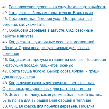
:
41.
Расположение деревьев в саду. Какие сорта выбрать
42.
Что делать с бальзамином осенью. Бальзамин
43.
Пестролистная бегония уход. Пестролистные
бегонии: как ухаживать
44.
Обработка деревьев в августе. Сад: сезонные
работы в августе
45.
Когда сажать луковичные осенью в московской
области. Сроки посадки луковичных для разных
регионов
46.
Когда сажать крокусы и гиацинты осенью. Пошаговая
инструкция посадки гиацинтов осенью
47.
Сорта груша яблоко. Выбор сорта яблони и груши
для посадки в сад
48.
Когда лучше сажать луковичные цветы осенью.
Сроки посадки луковичных для разных регионов
49.
Земля в теплицу, какая должна быть. Какой должна
быть почва для выращивания овощей в теплице
50.
Лучшая краска для побелки деревьев. Побелка