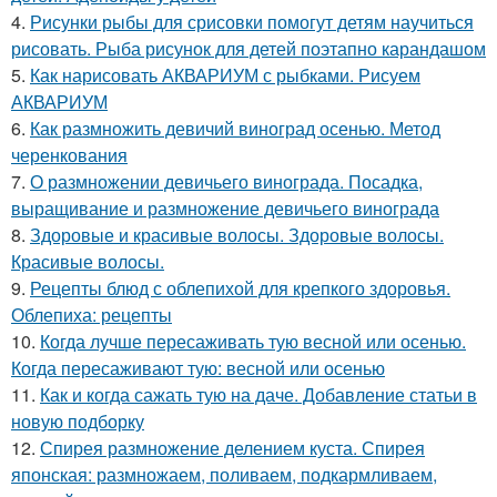
4.
Рисунки рыбы для срисовки помогут детям научиться
рисовать. Рыба рисунок для детей поэтапно карандашом
5.
Как нарисовать АКВАРИУМ с рыбками. Рисуем
АКВАРИУМ
6.
Как размножить девичий виноград осенью. Метод
черенкования
7.
О размножении девичьего винограда. Посадка,
выращивание и размножение девичьего винограда
8.
Здоровые и красивые волосы. Здоровые волосы.
Красивые волосы.
9.
Рецепты блюд с облепихой для крепкого здоровья.
Облепиха: рецепты
10.
Когда лучше пересаживать тую весной или осенью.
Когда пересаживают тую: весной или осенью
11.
Как и когда сажать тую на даче. Добавление статьи в
новую подборку
12.
Спирея размножение делением куста. Спирея
японская: размножаем, поливаем, подкармливаем,