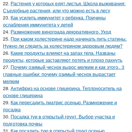
22.
Растения у которых едят листья. Школа выживания:
Съедобные растения, или что можно есть в лесу
23.
Как усилить иммунитет у ребенка. Причины
ослабления иммунитета у детей
24.
Размножение винограда декоративного. Уход
25.
При каком холестерине надо начинать пить статины.
Нужно ли следить за холестерином здоровым людям?
26.
Какие продукты влияют на запах тела. Названы
продукты, которые заставляют потеть и плохо пахнуть
27.
Почему озимый чеснок вырос мелким и как этого.. 3
главные ошибки: почему озимый чеснок вырастает
мелким
28.
Антифриз на основе глицерина. Теплоноситель на
основе глицерина
29.
Как пересадить лиатрис осенью. Размножение и
посадка
30.
Посадка туи в открытый грунт. Выбор участка и
подготовка почвы
31.
Как посадить тую в открытый грунт осенью.