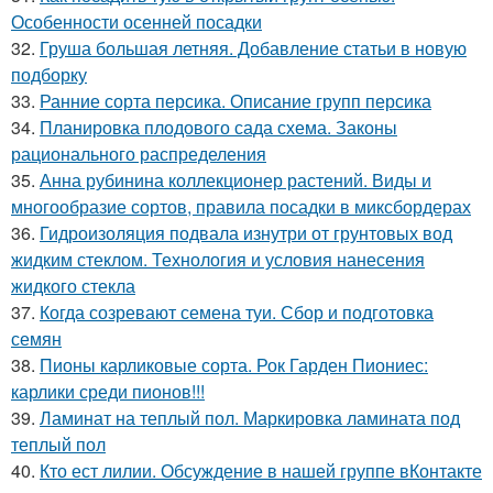
Особенности осенней посадки
32.
Груша большая летняя. Добавление статьи в новую
подборку
33.
Ранние сорта персика. Описание групп персика
34.
Планировка плодового сада схема. Законы
рационального распределения
35.
Анна рубинина коллекционер растений. Виды и
многообразие сортов, правила посадки в миксбордерах
36.
Гидроизоляция подвала изнутри от грунтовых вод
жидким стеклом. Технология и условия нанесения
жидкого стекла
37.
Когда созревают семена туи. Сбор и подготовка
семян
38.
Пионы карликовые сорта. Рок Гарден Пиониес:
карлики среди пионов!!!
39.
Ламинат на теплый пол. Маркировка ламината под
теплый пол
40.
Кто ест лилии. Обсуждение в нашей группе вКонтакте