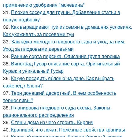
применению удобрения "мочевина"
31.
Плохие соседи для груши. Добавление статьи в
новую подборку
32.
Как выращивают туи из семян в домашних условиях.
Как ухаживать за посевами туи
33.
Закладка молодого плодового сада и уход за ним.
Уход за плодовыми деревьями
34.
Ранние сорта персика. Описание групп персика
35.
Виноград Гусар описание сорта. Оригинальный
Кураж и уникальный Гусар
36.
Какую посадить яблоню на даче. Как выбрать
саженец яблони?
37.
Терн донецкий десертный. В чём особенность
терносливы?
38.
Планировка плодового сада схема. Законы
рационального распределения
39.
Стены дома из чего строить. Кирпич
40.
Крапивой, что лечат. Полезные свойства крапивы
41.
Красный коралл калина. Калина Красный коралл