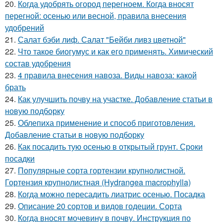
20.
Когда удобрять огород перегноем. Когда вносят
перегной: осенью или весной, правила внесения
удобрений
21.
Салат бэби лиф. Салат "Бейби ливз цветной"
22.
Что такое биогумус и как его применять. Химический
состав удобрения
23.
4 правила внесения навоза. Виды навоза: какой
брать
24.
Как улучшить почву на участке. Добавление статьи в
новую подборку
25.
Облепиха применение и способ приготовления.
Добавление статьи в новую подборку
26.
Как посадить тую осенью в открытый грунт. Сроки
посадки
27.
Популярные сорта гортензии крупнолистной.
Гортензия крупнолистная (Hydrangea macrophylla)
28.
Когда можно пересадить лиатрис осенью. Посадка
29.
Описание 20 сортов и видов годеции. Сорта
30.
Когда вносят мочевину в почву. Инструкция по