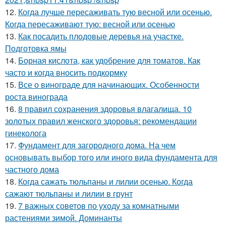
12.
Когда лучше пересаживать тую весной или осенью.
Когда пересаживают тую: весной или осенью
13.
Как посадить плодовые деревья на участке.
Подготовка ямы
14.
Борная кислота, как удобрение для томатов. Как
часто и когда вносить подкормку
15.
Все о винограде для начинающих. Особенности
роста винограда
16.
8 правил сохранения здоровья влагалища. 10
золотых правил женского здоровья: рекомендации
гинеколога
17.
Фундамент для загородного дома. На чем
основывать выбор того или иного вида фундамента для
частного дома
18.
Когда сажать тюльпаны и лилии осенью. Когда
сажают тюльпаны и лилии в грунт
19.
7 важных советов по уходу за комнатными
растениями зимой. Доминанты