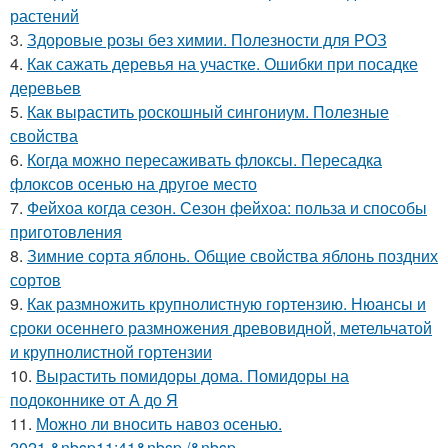
растений
3.
Здоровые розы без химии. Полезности для РОЗ
4.
Как сажать деревья на участке. Ошибки при посадке
деревьев
5.
Как вырастить роскошный сингониум. Полезные
свойства
6.
Когда можно пересаживать флоксы. Пересадка
флоксов осенью на другое место
7.
Фейхоа когда сезон. Сезон фейхоа: польза и способы
приготовления
8.
Зимние сорта яблонь. Общие свойства яблонь поздних
сортов
9.
Как размножить крупнолистную гортензию. Нюансы и
сроки осеннего размножения древовидной, метельчатой
и крупнолистной гортензии
10.
Вырастить помидоры дома. Помидоры на
подоконнике от А до Я
11.
Можно ли вносить навоз осенью.
2021,&nbsp11:41&nbsp /&nbsp