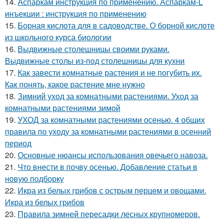
14.
Аспаркам инструкция по применению. Аспаркам-L
инъекции : инструкция по применению
15.
Борная кислота для в садоводстве. О борной кислоте
из школьного курса биологии
16.
Выдвижные столешницы своими руками.
Выдвижные столы из-под столешницы для кухни
17.
Как завести комнатные растения и не погубить их.
Как понять, какое растение мне нужно
18.
Зимний уход за комнатными растениями. Уход за
комнатными растениями зимой
19.
УХОД за комнатными растениями осенью. 4 общих
правила по уходу за комнатными растениями в осенний
период
20.
Основные нюансы использования овечьего навоза.
21.
Что внести в почву осенью. Добавление статьи в
новую подборку
22.
Икра из белых грибов с острым перцем и овощами.
Икра из белых грибов
23.
Правила зимней пересадки лесных крупномеров.