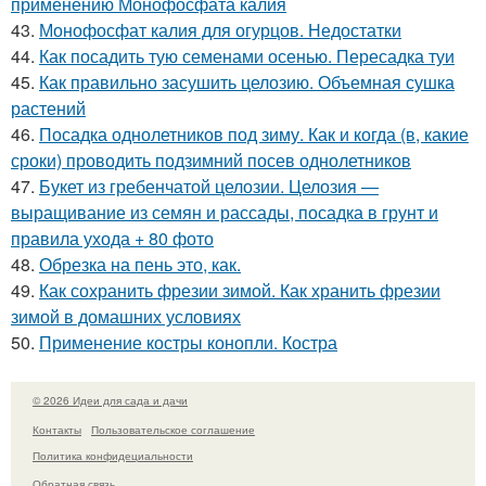
применению Монофосфата калия
43.
Монофосфат калия для огурцов. Недостатки
44.
Как посадить тую семенами осенью. Пересадка туи
45.
Как правильно засушить целозию. Объемная сушка
растений
46.
Посадка однолетников под зиму. Как и когда (в, какие
сроки) проводить подзимний посев однолетников
47.
Букет из гребенчатой целозии. Целозия —
выращивание из семян и рассады, посадка в грунт и
правила ухода + 80 фото
48.
Обрезка на пень это, как.
49.
Как сохранить фрезии зимой. Как хранить фрезии
зимой в домашних условиях
50.
Применение костры конопли. Костра
© 2026 Идеи для сада и дачи
Контакты
Пользовательское соглашение
Политика конфидециальности
Обратная связь