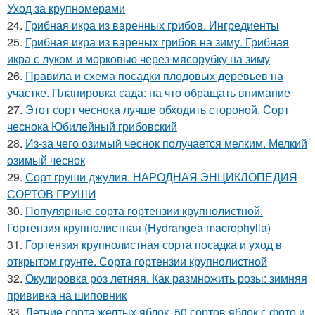
Уход за крупномерами
24.
Грибная икра из варенных грибов. Ингредиенты
25.
Грибная икра из вареных грибов на зиму. Грибная
икра с луком и морковью через мясорубку на зиму
26.
Правила и схема посадки плодовых деревьев на
участке. Планировка сада: на что обращать внимание
27.
Этот сорт чеснока лучше обходить стороной. Сорт
чеснока Юбилейный грибовский
28.
Из-за чего озимый чеснок получается мелким. Мелкий
озимый чеснок
29.
Сорт груши джулия. НАРОДНАЯ ЭНЦИКЛОПЕДИЯ
СОРТОВ ГРУШИ
30.
Популярные сорта гортензии крупнолистной.
Гортензия крупнолистная (Hydrangea macrophylla)
31.
Гортензия крупнолистная сорта посадка и уход в
открытом грунте. Сорта гортензии крупнолистной
32.
Окулировка роз летняя. Как размножить розы: зимняя
прививка на шиповник
33.
Летние сорта желтых яблок. 50 сортов яблок с фото и