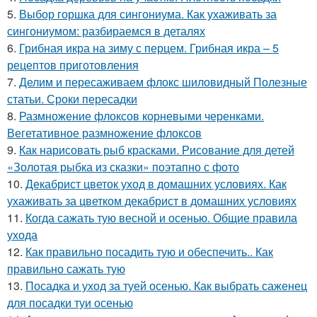
5.
Выбор горшка для сингониума. Как ухаживать за
сингониумом: разбираемся в деталях
6.
Грибная икра на зиму с перцем. Грибная икра – 5
рецептов приготовления
7.
Делим и пересаживаем флокс шиловидный Полезные
статьи. Сроки пересадки
8.
Размножение флоксов корневыми черенками.
Вегетативное размножение флоксов
9.
Как нарисовать рыб красками. Рисование для детей
«Золотая рыбка из сказки» поэтапно с фото
10.
Декабрист цветок уход в домашних условиях. Как
ухаживать за цветком декабрист в домашних условиях
11.
Когда сажать тую весной и осенью. Общие правила
ухода
12.
Как правильно посадить тую и обеспечить.. Как
правильно сажать тую
13.
Посадка и уход за туей осенью. Как выбрать саженец
для посадки туи осенью