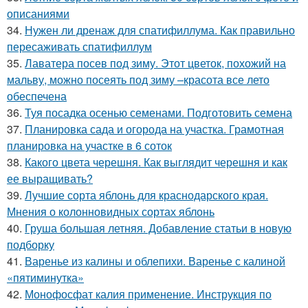
описаниями
34.
Нужен ли дренаж для спатифиллума. Как правильно
пересаживать спатифиллум
35.
Лаватера посев под зиму. Этот цветок, похожий на
мальву, можно посеять под зиму –красота все лето
обеспечена
36.
Туя посадка осенью семенами. Подготовить семена
37.
Планировка сада и огорода на участка. Грамотная
планировка на участке в 6 соток
38.
Какого цвета черешня. Как выглядит черешня и как
ее выращивать?
39.
Лучшие сорта яблонь для краснодарского края.
Мнения о колонновидных сортах яблонь
40.
Груша большая летняя. Добавление статьи в новую
подборку
41.
Варенье из калины и облепихи. Варенье с калиной
«пятиминутка»
42.
Монофосфат калия применение. Инструкция по