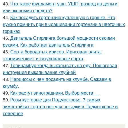
43.
Что такое фундамент ушп. УШП: развод на деньги
или экономия средств?
44.
Как посадить гортензию купленную в горшке. Что
нужно помнить при выращивании гортензии в цветочных
горшках
45.
Двигатель Стирлинга большой мощности своими
руками. Как работает двигатель Стирлинга
46.
Сорта бородатых ирисов. Ирисовая элита:
«космические» и титулованные сорта
47.
Топинамбур когда выкапывать на еду. Пошаговая
инструкция выкапывания клубней
48.
Нарциссы с чем посадить на клумбе. Сажаем в
клумбу.
49.
Как растут виноградники. Выбор места
50.
Розы кустовые для Подмосковья. 7 самых
зимостойких сортов роз для посадки в Подмосковье и
севернее