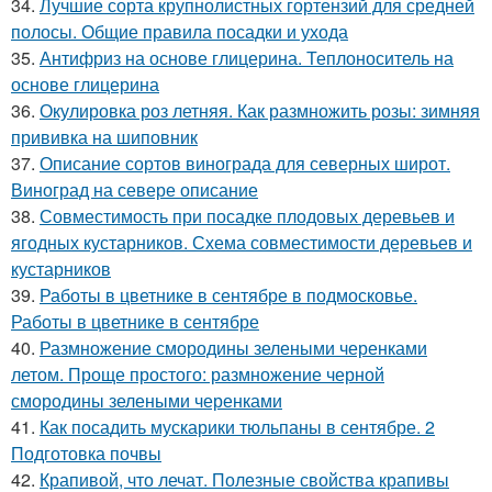
34.
Лучшие сорта крупнолистных гортензий для средней
полосы. Общие правила посадки и ухода
35.
Антифриз на основе глицерина. Теплоноситель на
основе глицерина
36.
Окулировка роз летняя. Как размножить розы: зимняя
прививка на шиповник
37.
Описание сортов винограда для северных широт.
Виноград на севере описание
38.
Совместимость при посадке плодовых деревьев и
ягодных кустарников. Схема совместимости деревьев и
кустарников
39.
Работы в цветнике в сентябре в подмосковье.
Работы в цветнике в сентябре
40.
Размножение смородины зелеными черенками
летом. Проще простого: размножение черной
смородины зелеными черенками
41.
Как посадить мускарики тюльпаны в сентябре. 2
Подготовка почвы
42.
Крапивой, что лечат. Полезные свойства крапивы