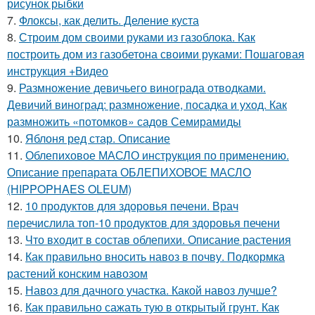
рисунок рыбки
7.
Флоксы, как делить. Деление куста
8.
Строим дом своими руками из газоблока. Как
построить дом из газобетона своими руками: Пошаговая
инструкция +Видео
9.
Размножение девичьего винограда отводками.
Девичий виноград: размножение, посадка и уход. Как
размножить «потомков» садов Семирамиды
10.
Яблоня ред стар. Описание
11.
Облепиховое МАСЛО инструкция по применению.
Описание препарата ОБЛЕПИХОВОЕ МАСЛО
(HIPPOPHAES OLEUM)
12.
10 продуктов для здоровья печени. Врач
перечислила топ-10 продуктов для здоровья печени
13.
Что входит в состав облепихи. Описание растения
14.
Как правильно вносить навоз в почву. Подкормка
растений конским навозом
15.
Навоз для дачного участка. Какой навоз лучше?
16.
Как правильно сажать тую в открытый грунт. Как