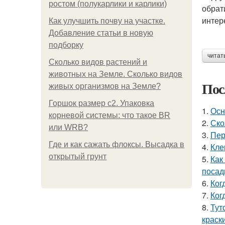
ростом (полукарлики и карлики)
обрат
интер
Как улучшить почву на участке.
Добавление статьи в новую
подборку
читат
Сколько видов растений и
животных на Земле. Сколько видов
Пос
живых организмов на Земле?
Горшок размер с2. Упаковка
1.
Осн
корневой системы: что такое BR
2.
Ско
или WRB?
3.
Пер
Где и как сажать флоксы. Высадка в
4.
Кле
открытый грунт
5.
Как
посад
6.
Ког
7.
Ког
8.
Тут
краск