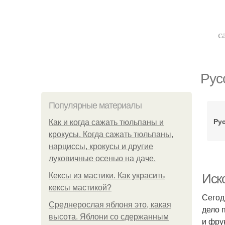
с
Рус
Популярные материалы
Ру
Как и когда сажать тюльпаны и
крокусы. Когда сажать тюльпаны,
нарциссы, крокусы и другие
луковичные осенью на даче.
Кексы из мастики. Как украсить
Иск
кексы мастикой?
Сегод
Среднерослая яблоня это, какая
дело 
высота. Яблони со сдержанным
и фру