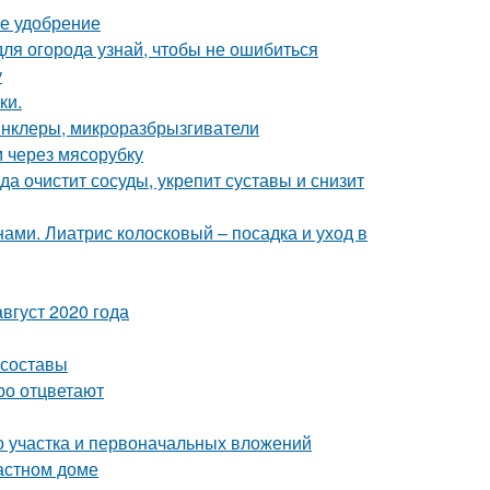
ее удобрение
для огорода узнай, чтобы не ошибиться
у
ки.
инклеры, микроразбрызгиватели
м через мясорубку
а очистит сосуды, укрепит суставы и снизит
ами. Лиатрис колосковый – посадка и уход в
вгуст 2020 года
 составы
ро отцветают
го участка и первоначальных вложений
астном доме