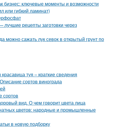
как бизнес: ключевые моменты и возможности
л или гибкий ламинат)
перфосфат
 — лучшие рецепты заготовки через
гда можно сажать лук севок в открытый грунт по
я красавица туя – краткие сведения
 Описание сортов винограда
уей
е сортов
доровый вид. О чем говорит цвета лица
мнатных цветов: народные и промышленные
атьи в новую подборку