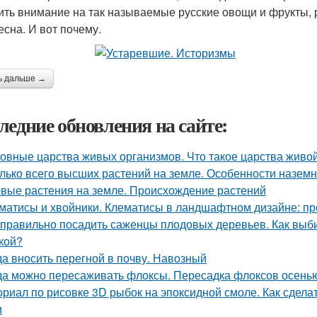
ить внимание на так называемые русские овощи и фрукты, 
есна. И вот почему.
ь дальше →
ледние обновления на сайте:
овные царства живых организмов. Что такое царства живо
лько всего высших растений на земле. Особенности назем
вые растения на земле. Происхождение растений
матисы и хвойники. Клематисы в ландшафтном дизайне: п
 правильно посадить саженцы плодовых деревьев. Как вы
кой?
да вносить перегной в почву. Навозный
да можно пересаживать флоксы. Пересадка флоксов осенью
ориал по рисовке 3D рыбок на эпоксидной смоле. Как сдела
и