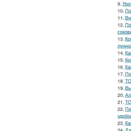
9.
Уро
10.
По
11.
Вн
12.
По
соков
13.
Ко
лунно
14.
Ка
15.
Ко
16.
Ка
17.
По
18.
ТО
19.
Вы
20.
Ал
21.
ТО
22.
По
удобр
23.
Ка
24.
Дл