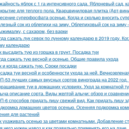
жайность яблок с 1 га интенсивного сада. Яблоневый сад, 
крытие для теплого пола. Кварцвиниловая плитка (Арт-вини
есение суперфосфата осенью. Когда и сколько вносить су
лезный сок из облепихи на зиму. Облепиховый сок на зиму
ыжималку, с сахаром, без варки
гда сажать лук севок по лунному календарю в 2019 году. Ко
му календарю
к высадить тую из горшка в грунт. Посадка туи
гда сажать тую весной и осенью. Общие правила ухода
к и когда сажать тую. Сроки посадки
садка туи весной и особенности ухода за ней. Вечнозелена
П-53 лучших самых вкусных сортов винограда на 2022 год.
ращивание туи в домашних условиях. Уход за комнатной т
ыча описание сорта. Виды желтой алычи: обзор и сравнени
П-6 способов придать лицу свежий вид. Как придать лицу з
дкормка домашних цветов осенью. Осенняя подкормка ко
ения для растений
к ухаживать осенью за цветами комнатными. Добавление ст
я чего нужен навоз и как правильно применять его на даче