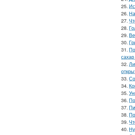
25.
Ис
26.
На
27.
Чт
28.
Го
29.
Ве
30.
Гр
31.
По
сахар
32.
Ли
откры
33.
Со
34.
Ко
35.
Ун
36.
По
37.
Пи
38.
По
39.
Чт
40.
Ну