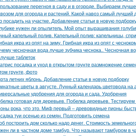
пользование перегноя в саду и в огороде. Выбираем лучш
возом для огорода и растений. Какой навоз самый лучший 
о посадить на участке. Добавление статьи в новую подборк
лубике нужен ли опылитель. Мой опыт выращивания голуби
чный капельный полив. Капельный полив: капельницы, спр
ибная икра из опят на зиму. Грибная икра из опят с чесноко
чему чесночная вода лучше зубчика чеснока.. Чесночная вод
 лучше таблеток
атрис посадка и уход в открытом грунте размножение семен
том грунте, фото
рта летних яблонь. Добавление статьи в новую подборку
мнатные цветы в августе. Лунный календарь цветовода на а
иверсальные удобрения для огорода и сада. Удобрения
белка готовая для деревьев. Побелка деревьев. Тестируем
оны рока, что это. Миф первый – древовидные пионы быст
садка туи осенью из семян. Подготовить семена
об построить дом сколько надо денег. Стоимость земельно
жен ли в частном доме тамбур. Что называют тамбуром в ч