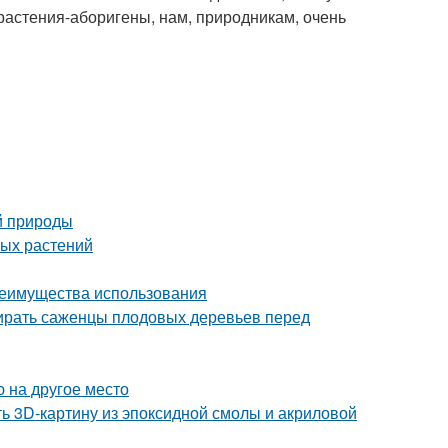
растения-аборигены, нам, природникам, очень
й природы
ных растений
реимущества использования
бирать саженцы плодовых деревьев перед
 на другое место
ть 3D-картину из эпоксидной смолы и акриловой