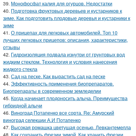
39.
Монофосфат калия для огурцов. Недостатки
40.
Подготовка фруктовых деревьев и кустарников к
зиме. Как подготовить плодовые деревья и кустарники к
зиме
41.
О прицепах для легковых автомобилей. Топ 10
лучших легковых прицепов: описания, характеристики,
отзывы
42.
Гидроизоляция подвала изнутри от грунтовых вод
жидким стеклом. Технология и условия нанесения
жидкого стекла
43.
Сад на песке. Как вырастить сад на песке
44.
Эффективность применения биопрепаратов.
Биопрепараты в современном земледелии
45.
Когда начинает плодоносить алыча. Преимущества
гибридной алычи
46.
Виноград Потапенко все сорта. Re: Амурский
виноград селекции А.И Потапенко
47.
Высокая ромашка цветущая осенью. Левкантемелла
48.
Как сохранить фрезии зимой. Как хранить фрезии