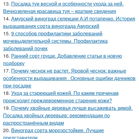
13.
Посадка туи весной и особенности ухода за ней.
Вечнозеленая красавица туя – краткие сведения
14.
Амурский виноград селекции А.И потапенко. История
выращивания сорта винограда Амурский
15.
9 способов профилактики заболеваний
мочевыделительной системы. Профилактика
заболеваний почек
16.
Ранний сорт груши. Добавление статьи в новую
подборку
17.
Почему чеснок не растет. Яровой чеснок: важные
особенности выращивания . Основные ошибки дачников
при посадке
18.
Уход за стареющей кожей. По каким причинам
происходит преждевременное старение кожи?
19.
Почему хвойные деревья лучше высаживать зимой.
Посадка хвойных деревьев: рекомендации по
распространённым видам
20.
Виноград сорта морозостойкие. Лучшие
представители