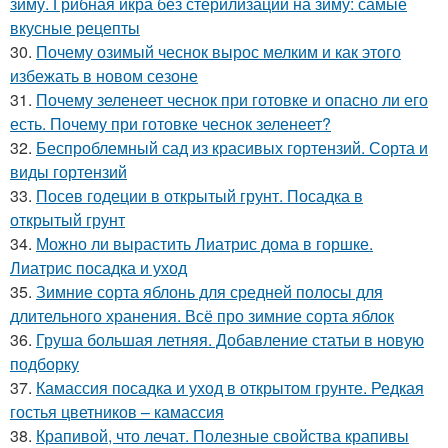
зиму. Грибная икра без стерилизации на зиму: самые
вкусные рецепты
30.
Почему озимый чеснок вырос мелким и как этого
избежать в новом сезоне
31.
Почему зеленеет чеснок при готовке и опасно ли его
есть. Почему при готовке чеснок зеленеет?
32.
Беспроблемный сад из красивых гортензий. Сорта и
виды гортензий
33.
Посев годеции в открытый грунт. Посадка в
открытый грунт
34.
Можно ли вырастить Лиатрис дома в горшке.
Лиатрис посадка и уход
35.
Зимние сорта яблонь для средней полосы для
длительного хранения. Всё про зимние сорта яблок
36.
Груша большая летняя. Добавление статьи в новую
подборку
37.
Камассия посадка и уход в открытом грунте. Редкая
гостья цветников – камассия
38.
Крапивой, что лечат. Полезные свойства крапивы