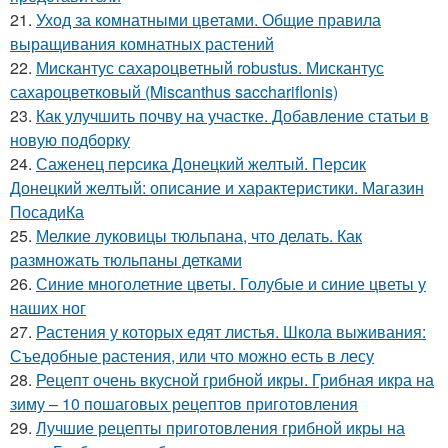
21.
Уход за комнатными цветами. Общие правила
выращивания комнатных растений
22.
Мискантус сахароцветный robustus. Мискантус
сахароцветковый (Miscanthus sacchariflonis)
23.
Как улучшить почву на участке. Добавление статьи в
новую подборку
24.
Саженец персика Донецкий желтый. Персик
Донецкий желтый: описание и характеристики. Магазин
ПосадиКа
25.
Мелкие луковицы тюльпана, что делать. Как
размножать тюльпаны детками
26.
Синие многолетние цветы. Голубые и синие цветы у
наших ног
27.
Растения у которых едят листья. Школа выживания:
Съедобные растения, или что можно есть в лесу
28.
Рецепт очень вкусной грибной икры. Грибная икра на
зиму – 10 пошаговых рецептов приготовления
29.
Лучшие рецепты приготовления грибной икры на