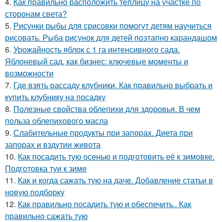
4.
Как правильно расположить теплицу на участке по
сторонам света?
5.
Рисунки рыбы для срисовки помогут детям научиться
рисовать. Рыба рисунок для детей поэтапно карандашом
6.
Урожайность яблок с 1 га интенсивного сада.
Яблоневый сад, как бизнес: ключевые моменты и
возможности
7.
Где взять рассаду клубники. Как правильно выбрать и
купить клубнику на посадку
8.
Полезные свойства облепихи для здоровья. В чем
польза облепихового масла
9.
Слабительные продукты при запорах. Диета при
запорах и вздутии живота
10.
Как посадить тую осенью и подготовить её к зимовке.
Подготовка туи к зиме
11.
Как и когда сажать тую на даче. Добавление статьи в
новую подборку
12.
Как правильно посадить тую и обеспечить.. Как
правильно сажать тую