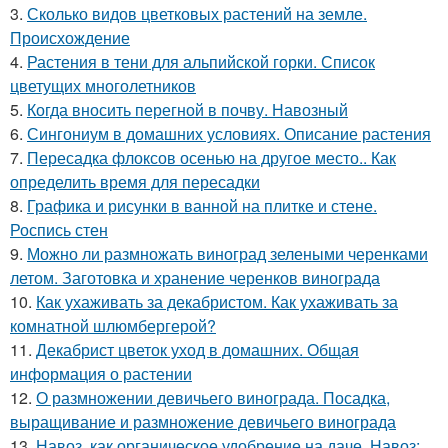
3.
Сколько видов цветковых растений на земле.
Происхождение
4.
Растения в тени для альпийской горки. Список
цветущих многолетников
5.
Когда вносить перегной в почву. Навозный
6.
Сингониум в домашних условиях. Описание растения
7.
Пересадка флоксов осенью на другое место.. Как
определить время для пересадки
8.
Графика и рисунки в ванной на плитке и стене.
Роспись стен
9.
Можно ли размножать виноград зелеными черенками
летом. Заготовка и хранение черенков винограда
10.
Как ухаживать за декабристом. Как ухаживать за
комнатной шлюмбергерой?
11.
Декабрист цветок уход в домашних. Общая
информация о растении
12.
О размножении девичьего винограда. Посадка,
выращивание и размножение девичьего винограда
13.
Навоз, как органическое удобрение на даче. Навоз: