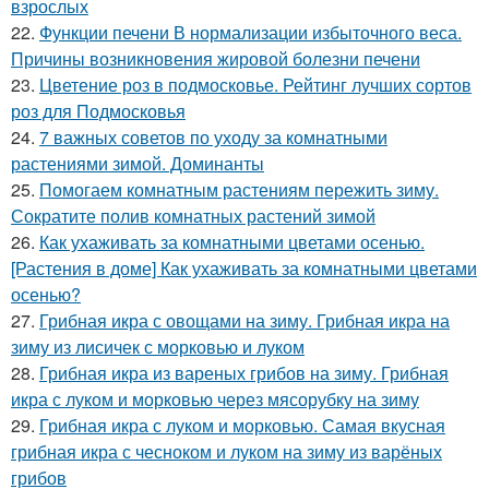
взрослых
22.
Функции печени В нормализации избыточного веса.
Причины возникновения жировой болезни печени
23.
Цветение роз в подмосковье. Рейтинг лучших сортов
роз для Подмосковья
24.
7 важных советов по уходу за комнатными
растениями зимой. Доминанты
25.
Помогаем комнатным растениям пережить зиму.
Сократите полив комнатных растений зимой
26.
Как ухаживать за комнатными цветами осенью.
[Растения в доме] Как ухаживать за комнатными цветами
осенью?
27.
Грибная икра с овощами на зиму. Грибная икра на
зиму из лисичек с морковью и луком
28.
Грибная икра из вареных грибов на зиму. Грибная
икра с луком и морковью через мясорубку на зиму
29.
Грибная икра с луком и морковью. Самая вкусная
грибная икра с чесноком и луком на зиму из варёных
грибов