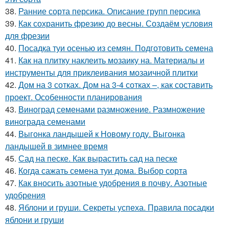
38.
Ранние сорта персика. Описание групп персика
39.
Как сохранить фрезию до весны. Создаём условия
для фрезии
40.
Посадка туи осенью из семян. Подготовить семена
41.
Как на плитку наклеить мозаику на. Материалы и
инструменты для приклеивания мозаичной плитки
42.
Дом на 3 сотках. Дом на 3-4 сотках –, как составить
проект. Особенности планирования
43.
Виноград семенами размножение. Размножение
винограда семенами
44.
Выгонка ландышей к Новому году. Выгонка
ландышей в зимнее время
45.
Сад на песке. Как вырастить сад на песке
46.
Когда сажать семена туи дома. Выбор сорта
47.
Как вносить азотные удобрения в почву. Азотные
удобрения
48.
Яблони и груши. Секреты успеха. Правила посадки
яблони и груши