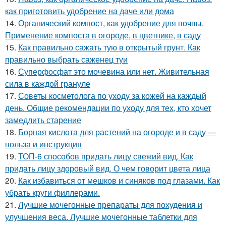
как приготовить удобрение на даче или дома
14.
Органический компост, как удобрение для почвы.
Применение компоста в огороде, в цветнике, в саду
15.
Как правильно сажать тую в открытый грунт. Как
правильно выбрать саженец туи
16.
Суперфосфат это мочевина или нет. Живительная
сила в каждой грануле
17.
Советы косметолога по уходу за кожей на каждый
день. Общие рекомендации по уходу для тех, кто хочет
замедлить старение
18.
Борная кислота для растений на огороде и в саду —
польза и инструкция
19.
ТОП-6 способов придать лицу свежий вид. Как
придать лицу здоровый вид. О чем говорит цвета лица
20.
Как избавиться от мешков и синяков под глазами. Как
убрать круги филлерами.
21.
Лучшие мочегонные препараты для похудения и
улучшения веса. Лучшие мочегонные таблетки для